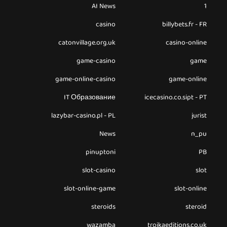
AI News
1
casino
billybets.fr - FR
catonvillage.org.uk
casino-online
game-casino
game
game-online-casino
game-online
IT Образование
icecasino.co.sipt - PT
lazybar-casino.pl - PL
jurist
News
n_pu
pinuptoni
PB
slot-casino
slot
slot-online-game
slot-online
steroids
steroid
wazamba
troikaeditions.co.uk