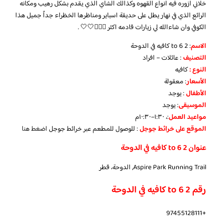
خلاني ازوره فيه انواع القهوه وكذالك الشاي الذي يقدم بشكل رهيب ومكانه
الرائع الذي في نهار يطل على حديقة اسباير ومناظرها الخظراء جداً جميل هذا
الكوفي وان شاءالله لي زيارات قادمه اكثر 💆🏻‍♀️🤍🤍 .
الاسم
: 2 to 6 كافيه في الدوحة
التصنيف
: عائلات – افراد
النوع :
كافيه
الأسعار
:
معقولة
الأطفال
:
يوجد
الموسيقى
:
يوجد
مواعيد العمل
:، ١:٣٠–١٠:٣٠م
الموقع على خرائط جوجل
: للوصول للمطعم عبر خرائط جوجل
اضغط هنا
عنوان 2 to 6 كافيه في الدوحة
Aspire Park Running Trail, الدوحة، قطر
رقم 2 to 6 كافيه في الدوحة
+97455128111