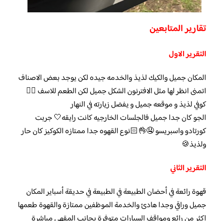
تقارير المتابعين
التقرير الاول
المكان جميل والكيك لذيذ والخدمه جيده لكن يوجد بعض الاصناف
اتمنى انظر لها مثل الافترنون الشكل جميل لكن الطعم للاسف 👎🏻
كوفي لذيذ و موقعه جميل و يفضل زيارته في النهار
الجو كان جدا جميل فالجلسات الخارجيه كانت رايقه🤍 جربت
كورتادو واسبريسو 🤤👌🏻نوع القهوه جدا ممتازه الكوكيز كان حار
ولذيذ🍪
التقرير الثاني
قهوة رائعة في أحضان الطبيعة في الطبيعة في حديقة أسباير المكان
جميل وراقي وجدا هادئ والخدمة الموظفين ممتازة والقهوة طعمها
اكثر من رائع ومواقف السيارات متوفرة بجانب المقهى مباشرة