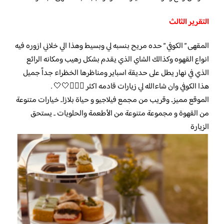
التقرير الثالث
المقهى ” الكوفي ” حده مريح بنسبه لي وبسيط وهذا الي خلاني ازوره فيه
انواع القهوه وكذالك الشاي الذي يقدم بشكل رهيب ومكانه الرائع
الذي في نهار يطل على حديقة اسباير ومناظرها الخظراء جداً جميل
هذا الكوفي وان شاءالله لي زيارات قادمه اكثر 💆🏻‍♀️🤍🤍 .
الموقع مميز.. وقريب من مجمع فيلاجيو و حياة بلازا.. خيارات متنوعة
من القهوة و مجموعة متنوعة من الأطعمة والحلويات .. يستحق
الزيارة