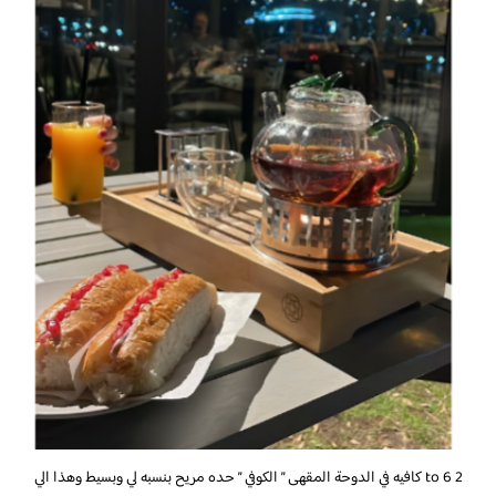
2 to 6 كافيه في الدوحة المقهى ” الكوفي ” حده مريح بنسبه لي وبسيط وهذا الي