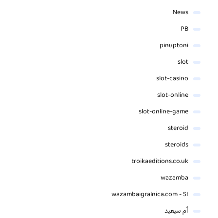
News
PB
pinuptoni
slot
slot-casino
slot-online
slot-online-game
steroid
steroids
troikaeditions.co.uk
wazamba
wazambaigralnica.com - SI
أم سيعيد