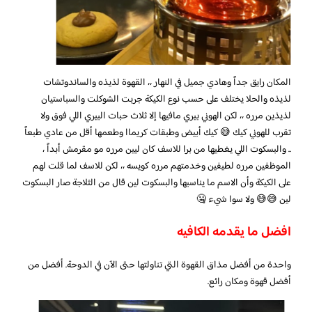
المكان رايق جداً وهادي جميل في النهار ،، القهوة لذيذه والساندوتشات
لذيذه والحلا يختلف على حسب نوع الكيكة جربت الشوكلت والسباستيان
لذيذين مرره ،، لكن الهوني بيري مافيها إلا ثلاث حبات البيري اللي فوق ولا
تقرب للهوني كيك 😅 كيك أبيض وطبقات كريماا وطعمها أقل من عادي طبعاً
.. والبسكوت اللي يغطيها من برا للاسف كان ليين مرره مو مقرمش أبداً ،
الموظفين مرره لطيفين وخدمتهم مرره كويسه ،، لكن للاسف لما قلت لهم
على الكيكة وأن الاسم ما يناسبها والبسكوت لين قال من الثلاجة صار البسكوت
لين 😅😅 ولا سوا شيء 🤐
افضل ما يقدمه الكافيه
واحدة من أفضل مذاق القهوة التي تناولتها حتى الآن في الدوحة. أفضل من
أفضل قهوة ومكان رائع.