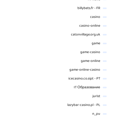
billybets.fr - FR
casino
casino-online
catonvillage.org.uk
game
game-casino
game-online
game-online-casino
icecasino.co.sipt - PT
IT Образование
jurist
lazybar-casino.pl - PL
n_pu