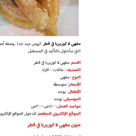
مقهي لا كوريريا في قطر
كروس جيد جدا ، وصفة أصلية
التي سأحاول بالتأكيد في المستقبل.
الاسم
: مقهي لا كوريريا في قطر
التصنيف
: عائلات – افراد
النوع :
مقهي
الأسعار
:
متوسطة
الأطفال
:
يوجد
الموسيقى
:
يوجد
مواعيد العمل
:، ١١:٠٠ص–٢:٠٠ص
الموقع الإلكتروني للمطعم
: للدخول للموقع الإلكتر
عنون مقهي لا كوريريا في قطر