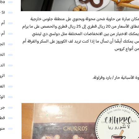
mba
 SI
 المكان عبارة عن حاوية شحن محولة ويحتوي على منطقة جلوس خارجية
أم 
مريحة مريحة خلال موسم البرودة في الدوحة. يتراوح نطاق الأسعار من 20 ريال قطري إلى 25 ريال قطري والحصص على ما يرام
أم 
يمكنك الاختيار من بين الانخفاضات المختلفة مثل دولسي دي ليتشي
تس. يمكنك أيضًا أن تسأل ما إذا كنت تريد لف الكوروز على السكر والقرفة أم
الجم
 من أنواع كروس.
الخ
الد
الر
لأسبانية حار / بارد وفراولة.
الغو
الوك
جري
قطر
منو