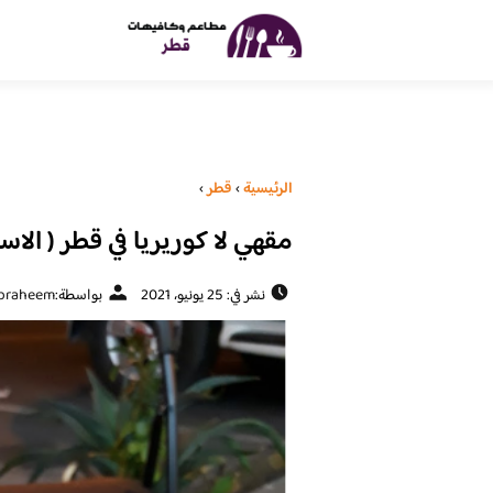
الرئيسية
›
قطر
›
مقهي لا كوريريا في قطر ( الاسع
نشر في: 25 يونيو، 2021
بواسطة:
braheem