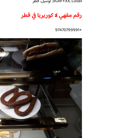
9GRF+XX, Lusail, لوسيل، قطر
رقم مقهي لا كوريريا في قطر
+97470799991