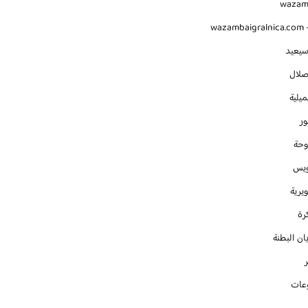
waza
wazambaigralnica.com -
سيعيد
صلال
يلية
ور
وحة
ويس
يرية
رة
ان البطنة
عات