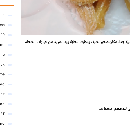
1
ews
- FR
 جدا. مكان صغير لطيف ونظيف للغاية وبه المزيد من خيارات الطعام
ino
ine
.uk
me
ino
ine
ino
وني للمطعم
اضغط هنا
 PT
ние