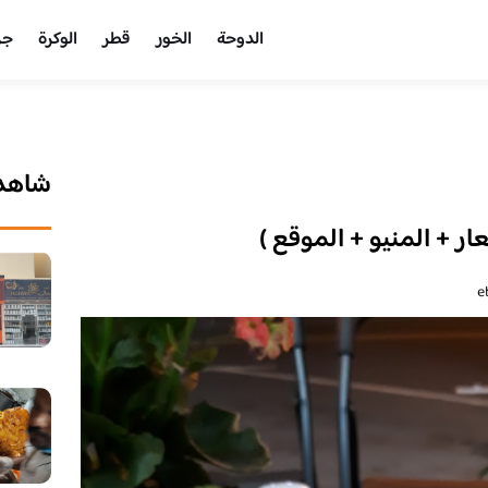
الدوحة
الخور
قطر
الوكرة
جر
شاهد 
ار + المنيو + الموقع )
e