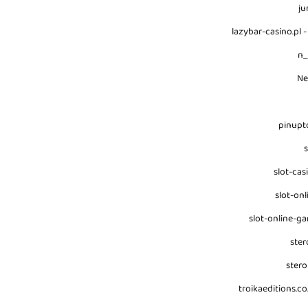
ju
lazybar-casino.pl -
n
N
pinupt
s
slot-cas
slot-onl
slot-online-g
ster
stero
troikaeditions.co