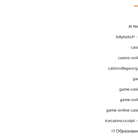
AI N
billybets.fr 
cas
casino-onl
catonvillage.org
ga
game-cas
game-onl
game-online-cas
icecasino.co.sipt -
IT Образова