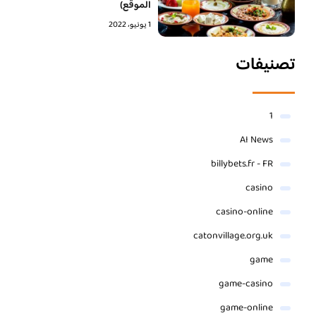
الموقع)
1 يونيو، 2022
تصنيفات
1
AI News
billybets.fr - FR
casino
casino-online
catonvillage.org.uk
game
game-casino
game-online