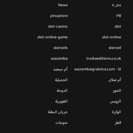
News
n_pu
pinuptoni
PB
slot-casino
slot
slot-online-game
slot-online
steroids
steroid
wazamba
troikaeditions.co.uk
wazambaigralnica.com - SI
أم سيعيد
أم صلال
الجميلية
الخور
الدوحة
الرويس
الغويرية
الوكرة
جريان البطنة
قطر
منوعات