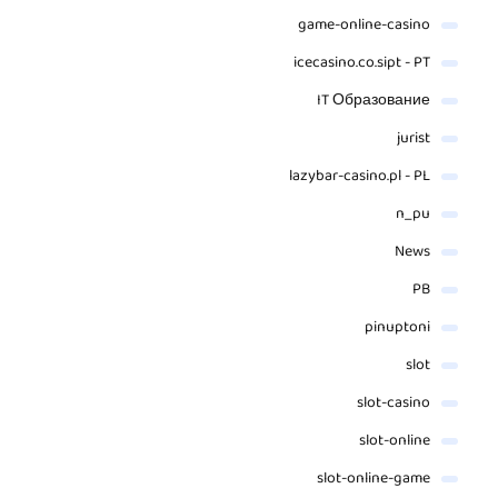
game-online-casino
icecasino.co.sipt - PT
IT Образование
jurist
lazybar-casino.pl - PL
n_pu
News
PB
pinuptoni
slot
slot-casino
slot-online
slot-online-game