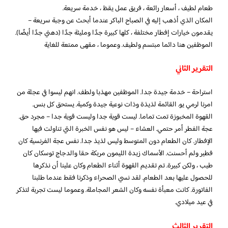
طعام لطيف ، أسعار رائعة ، فريق عمل يقظ ، خدمة سريعة.
المكان الذي أذهب إليه في الصباح الباكر عندما أبحث عن وجبة سريعة –
يقدمون خيارات إفطار مختلفة ، كلها كبيرة جدًا ومليئة جدًا (دهني جدًا أيضًا).
الموظفين هنا دائما مبتسم ولطيف. وعموما ، مقهى ممتعة للغاية
التقرير الثاني
استراحة – خدمة جيدة جدا. الموظفين مهذبا ولطف. انهم ليسوا في عجلة من
امرنا لرمي يو. القائمة لذيذة وذات نوعية جيدة وكمية. يستحق كل بنس.
القهوة المخبوزة تمت تماما. ليست قوية جدا وليست قوية جدا – مجرد حق.
عجة الفطر أمر حتمي. العشاء – ليس هو نفس الخبرة التي تناولت فيها
الإفطار. كان الطعام دون المتوسط ​​وليس لذيذ جدا. نفس عجة الفرنسية كان
فطير ولم أحسنت. الأسماك زبدة الليمون مربكة حقا والدجاج توسكان كان
طيب ، ولكن كبيرة. تم تقديم القهوة أثناء الطعام وكان علينا أن نذكرها
للحصول عليها بعد الطعام. لقد نسي الصحراء وذكرنا فقط عندما طلبنا
الفاتورة. كانت معبأة نفسه وكان الشعر المجاملة. وعموما ليست تجربة لتذكر
في عيد ميلادي.
التقرير الثالث