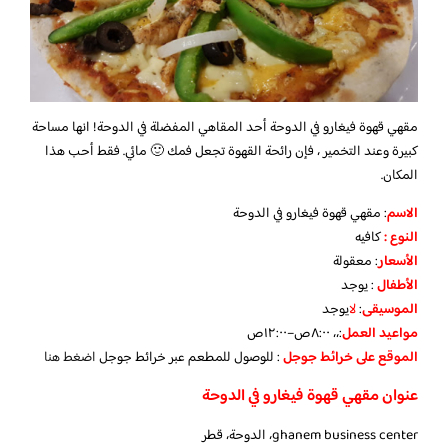
مقهي قهوة فيغارو في الدوحة أحد المقاهي المفضلة في الدوحة! انها مساحة
كبيرة وعند التخمير ، فإن رائحة القهوة تجعل فمك 🙂 مائي. فقط أحب هذا
المكان.
الاسم
: مقهي قهوة فيغارو في الدوحة
النوع :
كافيه
الأسعار
:
معقولة
الأطفال
:
يوجد
الموسيقى
:
لا
يوجد
مواعيد العمل
:،، ٨:٠٠ص–١٢:٠٠ص
الموقع على خرائط جوجل
: للوصول للمطعم عبر خرائط جوجل
اضغط هنا
عنوان مقهي قهوة فيغارو في الدوحة
ghanem business center، الدوحة، قطر