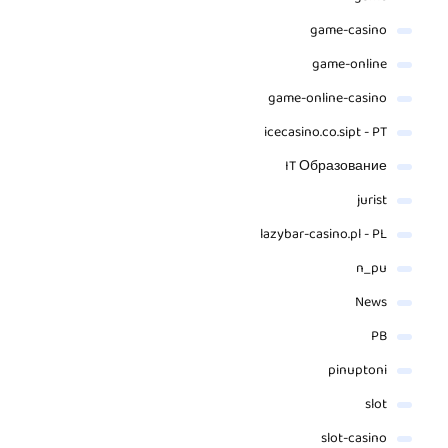
game-casino
game-online
game-online-casino
icecasino.co.sipt - PT
IT Образование
jurist
lazybar-casino.pl - PL
n_pu
News
PB
pinuptoni
slot
slot-casino