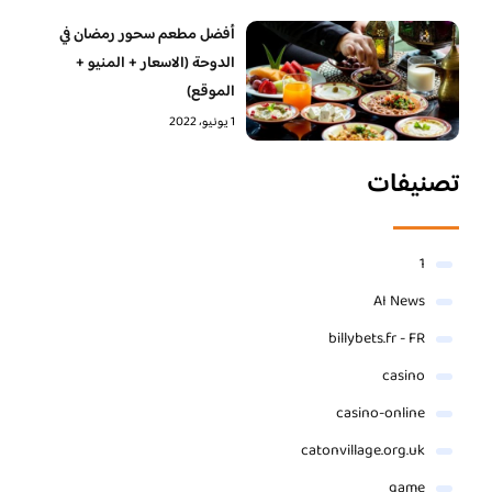
أفضل مطعم سحور رمضان في
الدوحة (الاسعار + المنيو +
الموقع)
1 يونيو، 2022
تصنيفات
1
AI News
billybets.fr - FR
casino
casino-online
catonvillage.org.uk
game