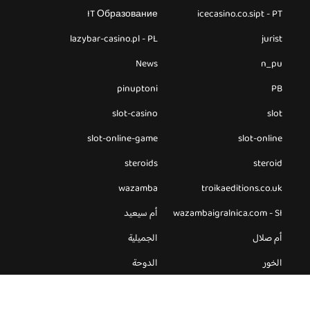
IT Образование
icecasino.co.sipt - PT
lazybar-casino.pl - PL
jurist
News
n_pu
pinuptoni
PB
slot-casino
slot
slot-online-game
slot-online
steroids
steroid
wazamba
troikaeditions.co.uk
wazambaigralnica.com - SI
أم سيعيد
أم صلال
الجميلية
الخور
الدوحة
الرويس
الغويرية