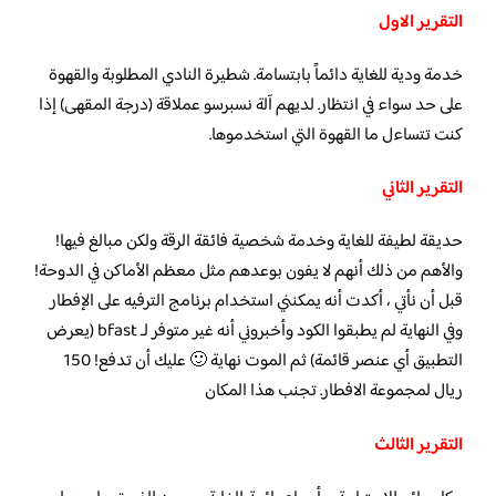
التقرير الاول
خدمة ودية للغاية دائماً بابتسامة. شطيرة النادي المطلوبة والقهوة
على حد سواء في انتظار. لديهم آلة نسبرسو عملاقة (درجة المقهى) إذا
كنت تتساءل ما القهوة التي استخدموها.
التقرير الثاني
حديقة لطيفة للغاية وخدمة شخصية فائقة الرقة ولكن مبالغ فيها!
والأهم من ذلك أنهم لا يفون بوعدهم مثل معظم الأماكن في الدوحة!
قبل أن نأتي ، أكدت أنه يمكنني استخدام برنامج الترفيه على الإفطار
وفي النهاية لم يطبقوا الكود وأخبروني أنه غير متوفر لـ bfast (يعرض
التطبيق أي عنصر قائمة) ثم الموت نهاية 🙂 عليك أن تدفع! 150
ريال لمجموعة الافطار. تجنب هذا المكان
التقرير الثالث