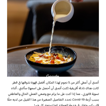
أتمنى أن أعطي أكثر من 5 نجوم لهذا المكان. أفضل قهوة تذوقتها في قطر.
كانت هناك نادلة أفريقية (كنت أتمنى أن أحصل على اسمها) سألتني ، أثناء
تسوية فاتورتي ، عما إذا كنت على ما يرام مع وضعي العملي الحالي والعاطفي
بسبب أزمة Covid-19. تحدد التفاصيل الصغيرة من هذا القبيل من لديه حقًا
قلب كبير وتفاني في خدمة العملاء. إنها تستحق كل خير!