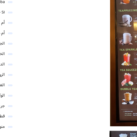
mba
 SI
أم 
أم 
الجم
الخ
الد
الر
الغو
الوك
جري
قطر
منو