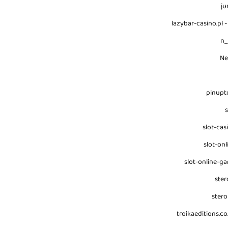
ju
lazybar-casino.pl -
n
N
pinupt
s
slot-cas
slot-onl
slot-online-g
ster
stero
troikaeditions.co