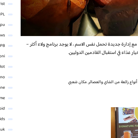
rist
 PL
_pu
ews
ء والآن مع إدارة جديدة تحمل نفس الاسم ، لا يوجد برنامج ولاء أكثر –
PB
ر غذاء في استقبال القادمين الدوليين.
oni
lot
ino
نواع رائعة من الشاي والعصائر. مكان شعبي
ine
ame
oid
ids
.uk