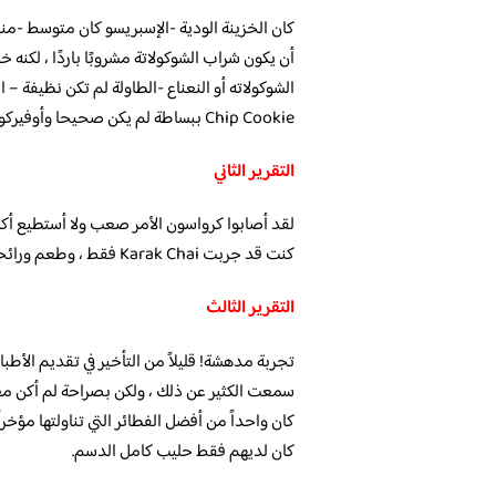
أن يكون شراب الشوكولاتة مشروبًا باردًا ، لكنه خ
Chip Cookie ببساطة لم يكن صحيحا وأوفيركوكيد
التقرير الثاني
لقد أصابوا كرواسون الأمر صعب ولا أستطيع أكله.
كنت قد جربت Karak Chai فقط ، وطعم ورائحة تجعلني أذهب معهم مرارًا وتكرارًا.
التقرير الثالث
تجربة مدهشة! قليلاً من التأخير في تقديم الأط
سمعت الكثير عن ذلك ، ولكن بصراحة لم أكن معج
كان واحداً من أفضل الفطائر التي تناولتها مؤخر
كان لديهم فقط حليب كامل الدسم.