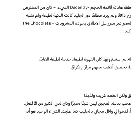
كان الخزينة الودية -الإسبريسو كان متوسط -منطقة هادئة قائمة الحجم -Decently السيء: – كان من المفترض
رج دافئًا ولم يبرد مطلقًا مع الجليد كانت النكهة لطيفة ولم تشبه
الشوكولاته أو النعناع -الطاولة لم تكن نظيفة – السعر غير مبرر على الاطلاق بجودة المشروبات – The Chocolate
 لم استمتع بها. كان القهوة لطيفة. خدمة لطيفة للغاية.
باق ولكن الطعم غريب ولذيذ!
ب بذلك. العجين ليس شيئًا مميزًا وكان لدي الكثير من الأفضل.
اً. قدموا لي وافل مجاني بالحليب كما طلبت. الشيء الوحيد هو أنه