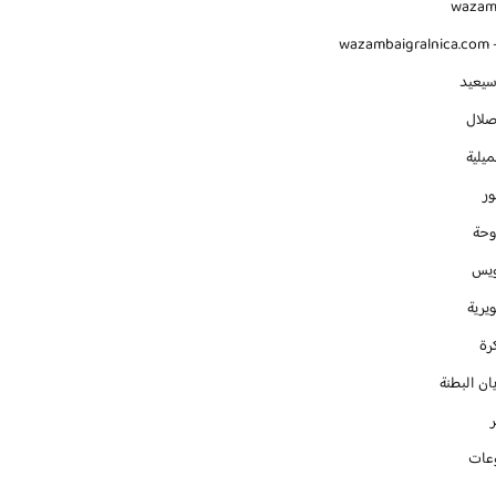
waza
wazambaigralnica.com -
سيعيد
صلال
يلية
ور
وحة
ويس
يرية
رة
ان البطنة
عات