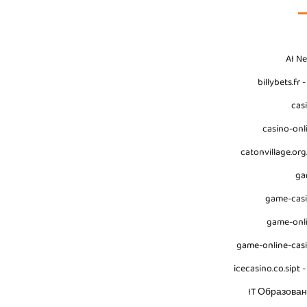
AI N
billybets.fr 
cas
casino-onl
catonvillage.org
ga
game-cas
game-onl
game-online-cas
icecasino.co.sipt -
IT Образова