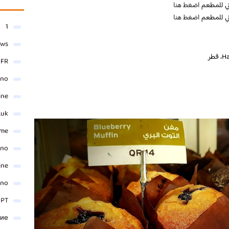
وني للمطعم
اضغط هنا
وني للمطعم
اضغط هنا
1
ews
طر
- FR
ino
ine
.uk
me
ino
ine
ino
 PT
ние