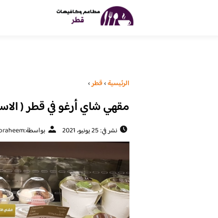
الرئيسية
›
قطر
›
مقهي شاي أرغو في قطر ( الاسع
نشر في: 25 يونيو، 2021
بواسطة:
braheem