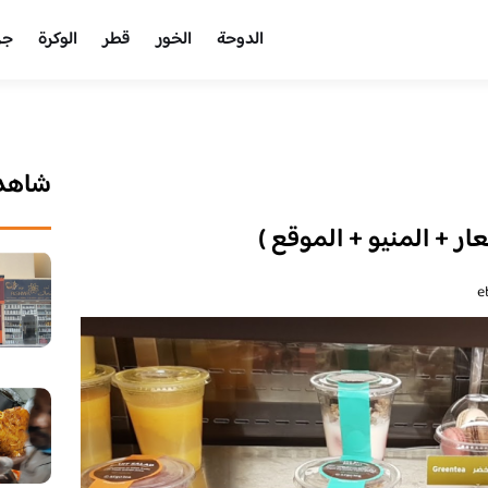
الدوحة
الخور
قطر
الوكرة
جر
شاهد 
ار + المنيو + الموقع )
e