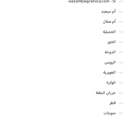
wazambaigralnica.com - SI
أم سيعيد
أم صلال
الجميلية
الخور
الدوحة
الرويس
الغويرية
الوكرة
جريان البطنة
قطر
منوعات