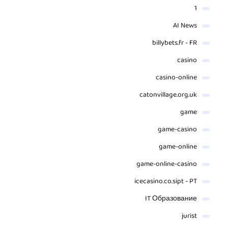
1
AI News
billybets.fr - FR
casino
casino-online
catonvillage.org.uk
game
game-casino
game-online
game-online-casino
icecasino.co.sipt - PT
IT Образование
jurist