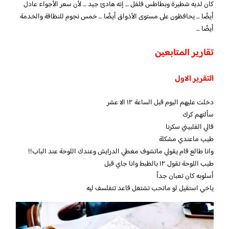
كان لديه شطيرة وبطاطس فلفل … إنه هادئ جيد … لأن سعر الأجواء عادل
أيضًا … يحافظون على مستوى الأذواق أيضًا … خمس نجوم للنظافة والخدمة
أيضًا …
تقارير المتابعين
التقرير الاول
دخلت عليهم اليوم قبل الساعة ١٢ الا عشر
سألتهم كرك
قالي الفلبيني سكرنا
طيب ماعندي مشكلة
وانا طالع قام يقولي ماتشوف مغطي الدرايش وعندك اللوحة عند الباب!!
طيب اللوحة تقول ١٢ بالظبط وانا جاي قبل
أسلوبه كان تعبان جداً
ياخي استقيل لو ماتحب تشتغل قاعد تتفلسف ليه