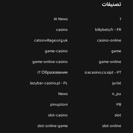
تصنيفات
AI News
1
casino
billybets.fr - FR
catonvillage.org.uk
casino-online
game-casino
game
game-online-casino
game-online
IT Образование
icecasino.co.sipt - PT
lazybar-casino.pl - PL
jurist
News
n_pu
pinuptoni
PB
slot-casino
slot
slot-online-game
slot-online