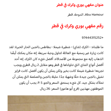
عنوان مقهي بوري وكرك في قطر
Abu Hamour، الدوحة، قطر
رقم مقهي بوري وكرك في قطر
+97444315252
ما طلبناه: • الكرك (شاي) • شطيرة شيملا • بطاطس بالجبن الحار الخبرة: لقد
كانت زيارة غير رسمية مع العائلة لتناول وجبة سريعة. إنه مكان يمكنك أيضًا
الذهاب إليه مع مجموعة من الأصدقاء. أفضل شيء كان الكرك. إنه أحد
أفضل أنواع الشاي التي تناولناها في قطر وهو مقابل 2 ريال قطري ويجب
تجربته! شطيرة شيملا كانت بخير. ولكن يمكن أن يكون أفضل. كانت فرايز
تشيلي بالجبن جيدة حقًا وشهية جدًا. مليئة بالجبن والصلصة التي يمكن أن
تملأك بشكل جيد. كل شيء يستحق السعر والجو. P. S. يجب أن يكون
الموظفون مهذبين (فرع أبو هامور) السعر: 26 ريال