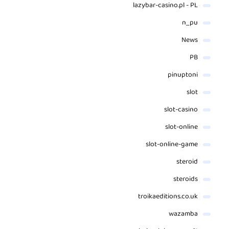
lazybar-casino.pl - PL
n_pu
News
PB
pinuptoni
slot
slot-casino
slot-online
slot-online-game
steroid
steroids
troikaeditions.co.uk
wazamba