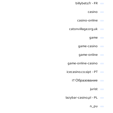
billybets.fr - FR
casino
casino-online
catonvillage.org.uk
game
game-casino
game-online
game-online-casino
icecasino.co.sipt - PT
IT Образование
jurist
lazybar-casino.pl - PL
n_pu