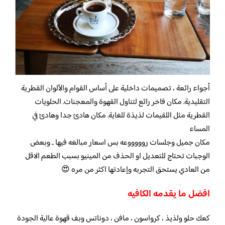
أجواء رائعة ، تصميمات داخلية على أساس القوام والألوان القطرية
التقليدية. مكان فاخر رائع لتناول القهوة والمعجنات. الحلويات
القطرية مثل اللقيمات لذيذة للغاية. مكان هادئ جدا وهادئ في
المساء
مكان جميل وجلسات روووووعه بس اسعار مبالغه فيها .. وبعض
الوجبات تحتاج للتعديل او الحذف من المينيو بسبب الطعم الاقل
من العادي يستحق التجربه وإعادتها اكثر من مره 😍
افضل ما يقدمه الكافيه
كعك حلو ولذيذ ، كرواسون ، مافن ، دوناتس وبف قهوة عالية الجودة