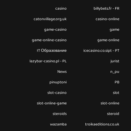
casino
billybets.fr - FR
catonvillage.org.uk
casino-online
game-casino
game
game-online-casino
game-online
IT Образование
icecasino.co.sipt - PT
lazybar-casino.pl - PL
jurist
News
n_pu
pinuptoni
PB
slot-casino
slot
slot-online-game
slot-online
steroids
steroid
wazamba
troikaeditions.co.uk