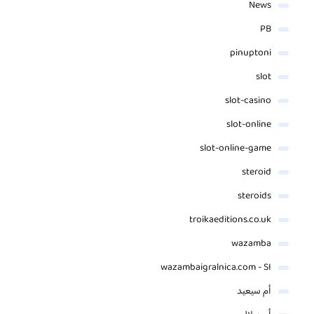
News
PB
pinuptoni
slot
slot-casino
slot-online
slot-online-game
steroid
steroids
troikaeditions.co.uk
wazamba
wazambaigralnica.com - SI
أم سيعيد