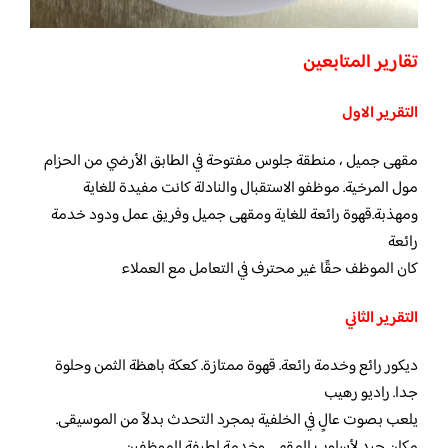
تقارير المتابعين
التقرير الاول
مقهى جميل ، منطقة جلوس مفتوحة في الطابق الأرضي من الحزام
مول المرخية. موظفو الاستقبال والنادلة كانت مفيدة للغاية
ومهذبة.قهوة رائعة للغاية ومقهى جميل وفريق عمل ودود خدمة
رائعة
كان الموظف حقًا غير محترف في التعامل مع العملاء
التقرير الثاني
ديكور رائع وخدمة رائعة. قهوة ممتازة. كعكة باهظة الثمن وحلوة
جدا. راديو رهيب
يلعب بصوت عالٍ في الخلفية بمجرد التحدث بدلاً من الموسيقى.
مكان جيد لأسلوب المقهى وخدمة لطيفة للموظفين