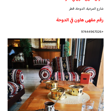
شارع المرخية، الدوحة، قطر
رقم مقهى هاون في الدوحة
+97444967026