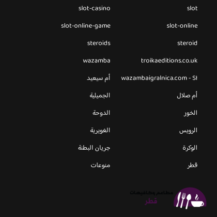
slot-casino
slot
slot-online-game
slot-online
steroids
steroid
wazamba
troikaeditions.co.uk
wazambaigralnica.com - SI
أم سيعيد
أم صلال
الجميلية
الخور
الدوحة
الرويس
الغويرية
الوكرة
جريان البطنة
قطر
منوعات