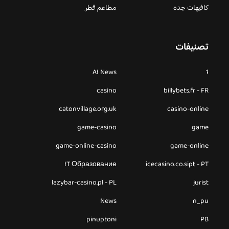
كافيهات جده
مطاعم قطر
تصنيفات
AI News
1
casino
billybets.fr - FR
catonvillage.org.uk
casino-online
game-casino
game
game-online-casino
game-online
IT Образование
icecasino.co.sipt - PT
lazybar-casino.pl - PL
jurist
News
n_pu
pinuptoni
PB