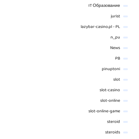
IT Образование
jurist
lazybar-casino.pl - PL
n_pu
News
PB
pinuptoni
slot
slot-casino
slot-online
slot-online-game
steroid
steroids