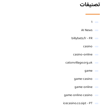
تصنيفات
1
AI News
billybets.fr - FR
casino
casino-online
catonvillage.org.uk
game
game-casino
game-online
game-online-casino
icecasino.co.sipt - PT