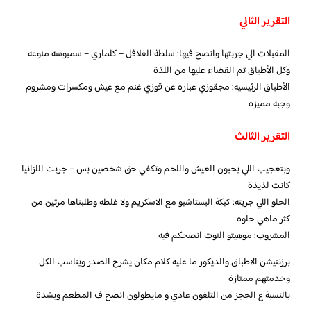
التقرير الثاني
المقبلات الي جربتها وانصح فيها: سلطة الفلافل – كلماري – سمبوسه منوعه
وكل الأطباق تم القضاء عليها من اللذة
الأطباق الرئيسيه: مجقوزي عباره عن قوزي غنم مع عيش ومكسرات ومشروم
وجبه مميزه
التقرير الثالث
وبتعجيب اللي يحبون العيش واللحم وتكفي حق شخصين بس – جربت اللزانيا
كانت لذيذة
الحلو اللي جربته: كيكة البستاشيو مع الاسكريم ولا غلطه وطلبناها مرتين من
كثر ماهي حلوه
المشروب: موهيتو التوت انصحكم فيه
برزنتيشن الاطباق والديكور ما عليه كلام مكان يشرح الصدر ويناسب الكل
وخدمتهم ممتازة
بالنسبة ع الحجز من التلفون عادي و مايطولون انصح ف المطعم وبشدة