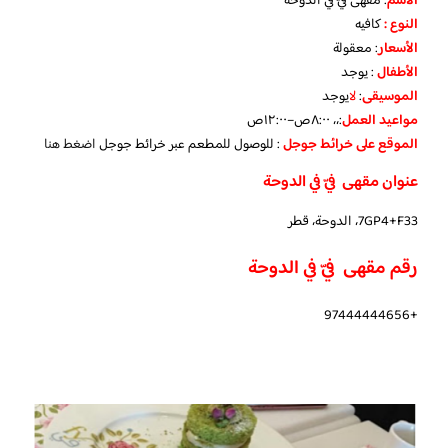
الاسم
: مقهى
فيّ ف
ي الدوحة
النوع :
كافيه
الأسعار
:
معقولة
الأطفال
:
يوجد
الموسيقى
:
لا
يوجد
مواعيد العمل
:،، ٨:٠٠ص–١٢:٠٠ص
الموقع على خرائط جوجل
: للوصول للمطعم عبر خرائط جوجل
اضغط هنا
عنوان مقهى
فيّ
في الدوحة
7GP4+F33، الدوحة، قطر
رقم مقهى
فيّ
في الدوحة
+97444444656