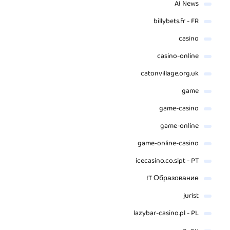
AI News
billybets.fr - FR
casino
casino-online
catonvillage.org.uk
game
game-casino
game-online
game-online-casino
icecasino.co.sipt - PT
IT Образование
jurist
lazybar-casino.pl - PL