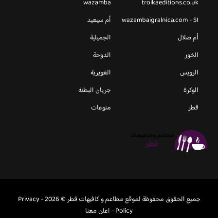
wazamba
troikaeditions.co.uk
wazambaigralnica.com - SI
أم سيعيد
أم صلال
الجميلية
الخور
الدوحة
الرويس
الغويرية
الوكرة
جريان البطنة
قطر
منوعات
جميع الحقوق محفوظة لموقع مطاعم و كافيهات قطر © 2026 -
Privacy
Policy
-
اعلن معنا