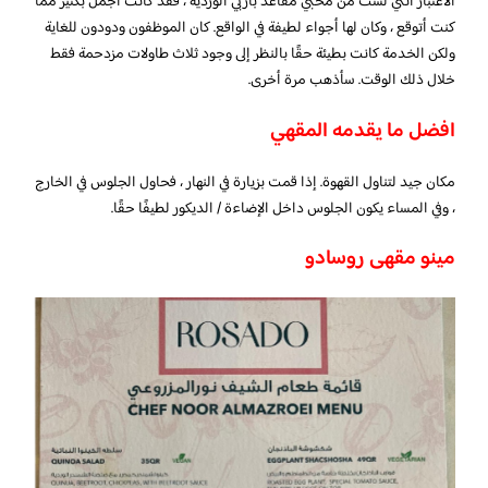
الاعتبار أنني لست من محبي مقاعد باربي الوردية ، فقد كانت أجمل بكثير مما
كنت أتوقع ، وكان لها أجواء لطيفة في الواقع. كان الموظفون ودودون للغاية
ولكن الخدمة كانت بطيئة حقًا بالنظر إلى وجود ثلاث طاولات مزدحمة فقط
خلال ذلك الوقت. سأذهب مرة أخرى.
افضل ما يقدمه المقهي
مكان جيد لتناول القهوة. إذا قمت بزيارة في النهار ، فحاول الجلوس في الخارج
، وفي المساء يكون الجلوس داخل الإضاءة / الديكور لطيفًا حقًا.
مينو مقهى روسادو