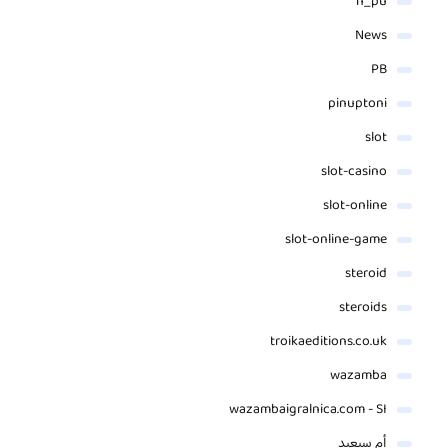
n_pu
News
PB
pinuptoni
slot
slot-casino
slot-online
slot-online-game
steroid
steroids
troikaeditions.co.uk
wazamba
wazambaigralnica.com - SI
أم سيعيد