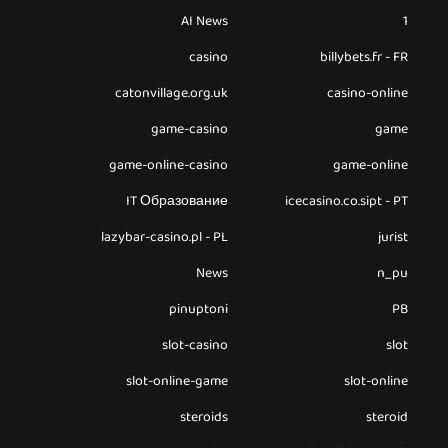
AI News
1
casino
billybets.fr - FR
catonvillage.org.uk
casino-online
game-casino
game
game-online-casino
game-online
IT Образование
icecasino.co.sipt - PT
lazybar-casino.pl - PL
jurist
News
n_pu
pinuptoni
PB
slot-casino
slot
slot-online-game
slot-online
steroids
steroid