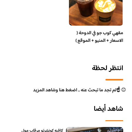
مقهي كوب جو في الدوحة (
الاسعار + المنيو + الموقع )
انتظر لحظة
😊
☝️لم تجد ما تبحث عنه .. اضغط هنا وشاهد المزيد
شاهد أيضا
كافيه كونشرتو مرقاب مول