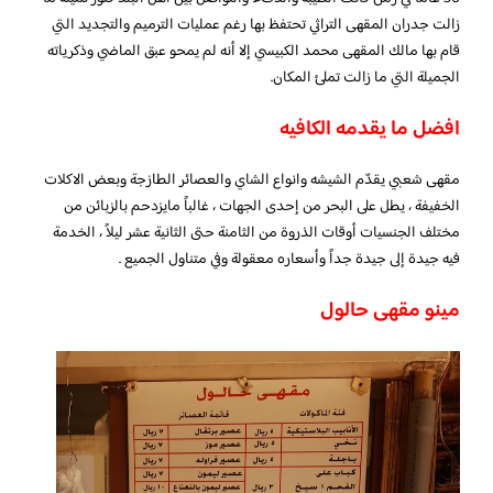
زالت جدران المقهى التراثي تحتفظ بها رغم عمليات الترميم والتجديد التي
قام بها مالك المقهى محمد الكبيسي إلا أنه لم يمحو عبق الماضي وذكرياته
الجميلة التي ما زالت تملئ المكان.
افضل ما يقدمه الكافيه
مقهى شعبي يقدّم الشيشه وانواع الشاي والعصائر الطازجة وبعض الاكلات
الخفيفة ، يطل على البحر من إحدى الجهات ، غالباً مايزدحم بالزبائن من
مختلف الجنسيات أوقات الذروة من الثامنة حتى الثانية عشر ليلاً ، الخدمة
فيه جيدة إلى جيدة جداً وأسعاره معقولة وفي متناول الجميع .
مينو مقهى حالول