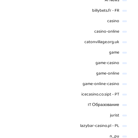
AI News
billybets.fr - FR
casino
casino-online
catonvillage.org.uk
game
game-casino
game-online
game-online-casino
icecasino.co.sipt - PT
IT Образование
jurist
lazybar-casino.pl - PL
n_pu