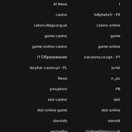
AI News
1
casino
billybets.fr - FR
catonvillage.org.uk
casino-online
game-casino
game
game-online-casino
game-online
IT Образование
icecasino.co.sipt - PT
lazybar-casino.pl - PL
jurist
News
n_pu
pinuptoni
PB
slot-casino
slot
slot-online-game
slot-online
steroids
steroid
wazamba
troikaeditions.co.uk