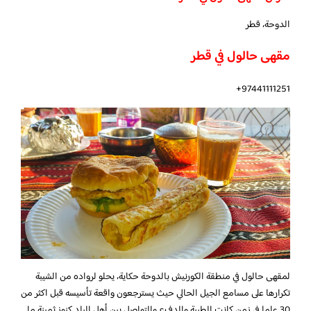
الدوحة، قطر
مقهى حالول في قطر
97441111251+
لمقهى حالول في منطقة الكورنيش بالدوحة حكاية، يحلو لرواده من الشيبة
تكرارها على مسامع الجيل الحالي حيث يسترجعون واقعة تأسيسه قبل اكثر من
30 عاما في زمن كانت الطيبة والدفء والتواصل بين أهل البلد كنوز ثمينة ما