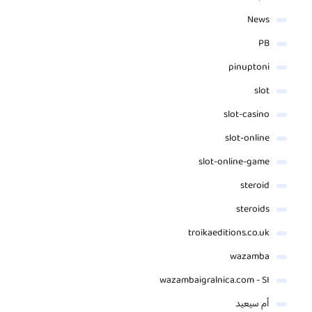
News
PB
pinuptoni
slot
slot-casino
slot-online
slot-online-game
steroid
steroids
troikaeditions.co.uk
wazamba
wazambaigralnica.com - SI
أم سيعيد