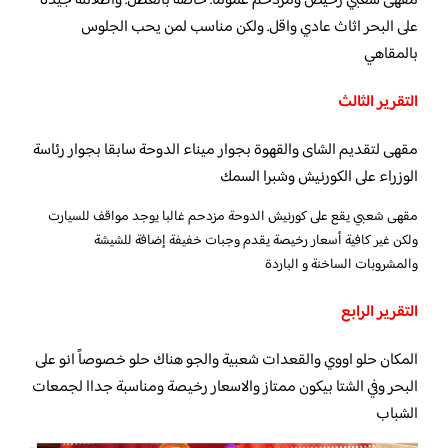
مقهى شعبي رخيص ومزدحم عموما. خاصه بالعطل. واطلالته جيده
على البحر اثاث عادي واقل. ولكن مناسب لمن يحب الجلوس
بالمقاهي
التقرير الثالث
مقهى لتقديم الشاى والقهوة بجوار ميناء الدوحة سابقا بجوار رئاسة
الوزراء على الكورنيش وشبرا السمك
مقهى شعبي يقع على كورنيش الدوحة مزدحم غالبا يوجد مواقف للسيارت
ولكن غير كافية أسعار رخيصة يقدم وجبات خفيفة إضافة للشيشة
والمشروبات الساخنة و الباردة
التقرير الرابع
المكان حلو اووي والقعدات شعبية والجو هناك حلو خصوصاً انو على
البحر وفي الشتا بيكون ممتاز والاسعار رخيصة ومناسبة جداا لجمعات
الشباب