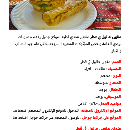
مقهى حالول في قطر
مقعى شعبي لطيف..موقع جميل يقدم مشروبات
ترضي العامة وبعض المؤكولات الشعبيه السريعه..بشكل عام جيد للشباب
والكبار
الاسم
: مقهى حالول في قطر
التصنيف
: عائلات – افراد
النوع :
مطعم
الأسعار
:
متوسطة
الأطفال
:
يوجد
الموسيقى
:
يوجد
مواعيد العمل
:٦:٠٠م–١:٣٠ص
الموقع الإلكتروني للمطعم
: للدخول للموقع الإلكتروني للمطعم
اضغط هنا
الموقع على خرائط جوجل
: للوصول للمطعم عبر خرائط جوجل
اضغط هنا
عنوان مقهى حالول في قطر