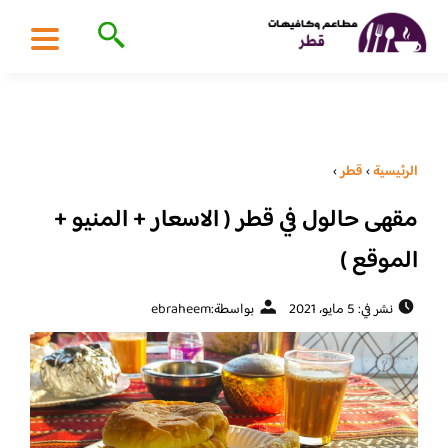
الرئيسية
›
قطر
›
مقهى حالول في قطر ( الاسعار + المنيو +
الموقع )
نشر في: 5 مايو، 2021
بواسطة:
ebraheem