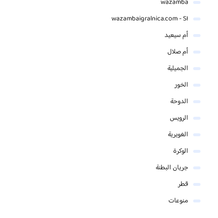
wazamba
wazambaigralnica.com - SI
أم سيعيد
أم صلال
الجميلية
الخور
الدوحة
الرويس
الغويرية
الوكرة
جريان البطنة
قطر
منوعات