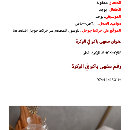
الأسعار
:
معقولة
الأطفال
:
يوجد
الموسيقى
:
يوجد
مواعيد العمل
:، ٦:٠٠ص–١:٠٠ص
الموقع على خرائط جوجل
: للوصول للمطعم عبر خرائط جوجل
اضغط هنا
عنوان مقهى باكو في الوكرة
5HCX+Q5F، الوكرة، قطر
رقم مقهى باكو في الوكرة
+97444415011