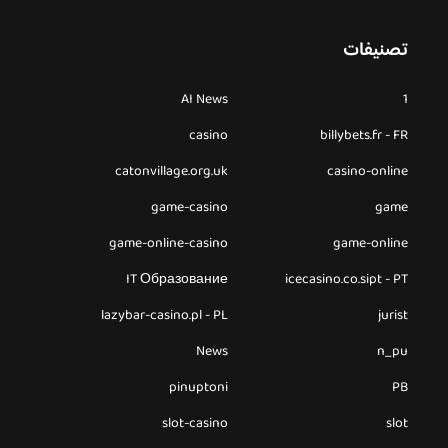
تصنيفات
AI News
1
casino
billybets.fr - FR
catonvillage.org.uk
casino-online
game-casino
game
game-online-casino
game-online
IT Образование
icecasino.co.sipt - PT
lazybar-casino.pl - PL
jurist
News
n_pu
pinuptoni
PB
slot-casino
slot