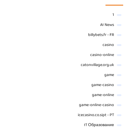
1
AI News
billybets.fr - FR
casino
casino-online
catonvillage.org.uk
game
game-casino
game-online
game-online-casino
icecasino.co.sipt - PT
IT Образование