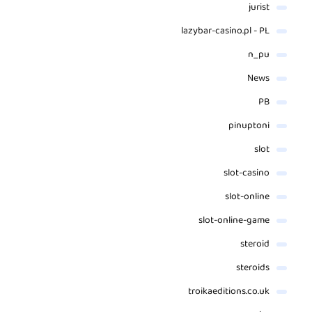
jurist
lazybar-casino.pl - PL
n_pu
News
PB
pinuptoni
slot
slot-casino
slot-online
slot-online-game
steroid
steroids
troikaeditions.co.uk