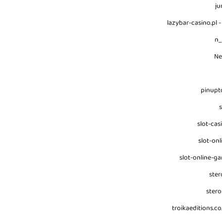
ju
lazybar-casino.pl -
n
N
pinupt
s
slot-cas
slot-onl
slot-online-g
ster
stero
troikaeditions.co