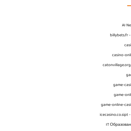
AI N
billybets.fr 
cas
casino-onl
catonvillage.org
ga
game-cas
game-onl
game-online-cas
icecasino.co.sipt -
IT Образова