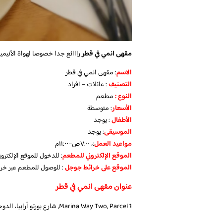
مقهى انمي في قطر
رااائع جدا خصوصا لهواة الأنيميش
الاسم
: مقهى انمي في قطر
التصنيف
: عائلات – افراد
النوع :
مطعم
الأسعار
:
متوسطة
الأطفال
:
يوجد
الموسيقى
:
يوجد
مواعيد العمل
:، ٧:٠٠ص–١١:٠٠م
الموقع الإلكتروني للمطعم
: للدخول للموقع الإلكتر
الموقع على خرائط جوجل
: للوصول للمطعم عبر خر
عنوان مقهى انمي في قطر
Marina Way Two, Parcel 1, شارع بورتو أرابيا، الدوحة، قطر