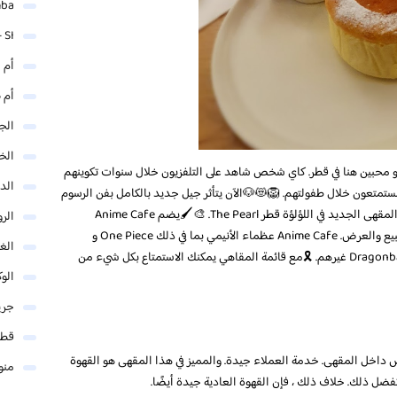
mba
 SI
أم 
أم 
الجم
الخ
 له شعبية و محبين هنا في قطر. كاي شخص شاهد على التلفزيون خلال سنوات تكوينهم
الد
ستمتعون خلال طفولتهم. 🦁😻🐶الآن يتأثر جيل جديد بالكامل بفن الرسوم
المتحركة من الشرق الأقصى. و بشكل مثالي تم افتتاح المقهى الجديد في اللؤلؤة قطر The Pearl. 🎨🖌يضم Anime Cafe
الر
مجموعة من مقتنيات Anime ، و artowrk المحلي للبيع والعرض. ‏Anime Cafe عظماء الأنيمي بما في ذلك One Piece و
الغو
Naruto و Death Note ، وبالطبع Pokémon و Dragonball Z غيرهم. 🎗مع قائمة المقاهي يمكنك الاستمتاع بكل شيء من
الوك
جري
قطر
ض داخل المقهى. خدمة العملاء جيدة. والمميز في هذا المقهى هو القهوة
منو
ضل ذلك. خلاف ذلك ، فإن القهوة العادية جيدة أيضًا.