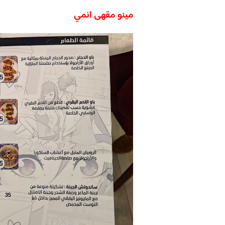
مينو مقهى انمي