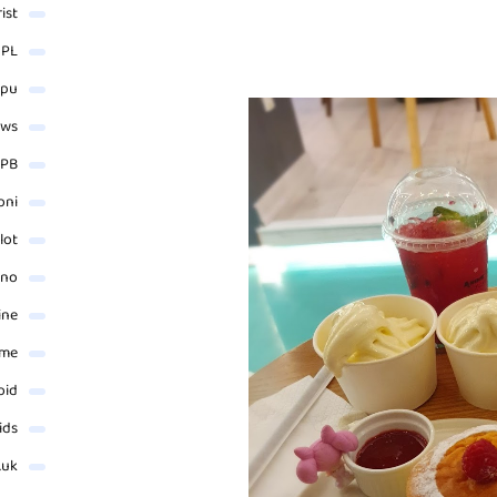
rist
 PL
_pu
ews
PB
oni
lot
ino
ine
ame
oid
ids
.uk