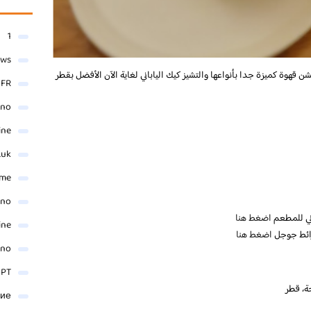
1
ews
ن قهوة كميزة جدا بأنواعها والتشيز كيك الياباني لغاية الآن الأفضل بقطر
- FR
ino
ine
.uk
me
ino
وني للمطعم
اضغط هنا
ine
ائط جوجل
اضغط هنا
ino
 PT
ние