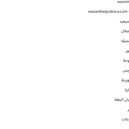
waza
wazambaigralnica.com -
سيعيد
صلال
يلية
ور
وحة
ويس
يرية
رة
ان البطنة
عات