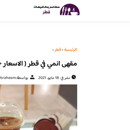
الرئيسية
›
قطر
›
مقهى انمي في قطر ( الاسعار + 
نشر في: 18 مايو، 2021
بواسطة:
ebraheem