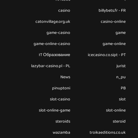
casino
billybets.fr - FR
catonvillage.org.uk
casino-online
game-casino
game
game-online-casino
game-online
IT Образование
icecasino.co.sipt - PT
lazybar-casino.pl - PL
jurist
News
n_pu
pinuptoni
PB
slot-casino
slot
slot-online-game
slot-online
steroids
steroid
wazamba
troikaeditions.co.uk