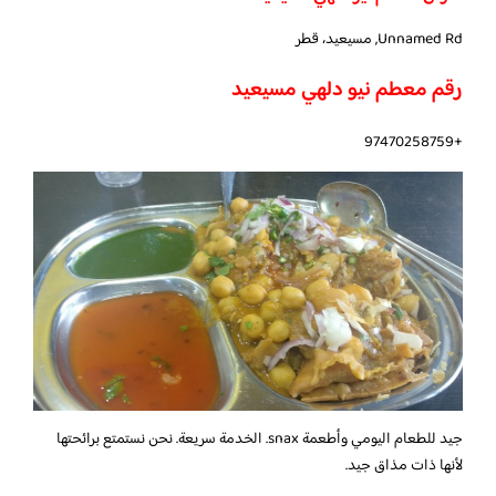
Unnamed Rd, مسيعيد، قطر
رقم معطم نيو دلهي مسيعيد
+97470258759
جيد للطعام اليومي وأطعمة snax. الخدمة سريعة. نحن نستمتع برائحتها
لأنها ذات مذاق جيد.