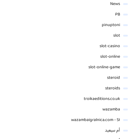
News
PB
pinuptoni
slot
slot-casino
slot-online
slot-online-game
steroid
steroids
troikaeditions.co.uk
wazamba
wazambaigralnica.com - SI
أم سيعيد