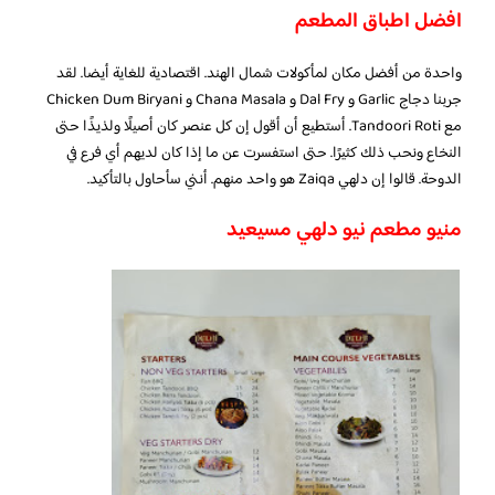
افضل اطباق المطعم
واحدة من أفضل مكان لمأكولات شمال الهند. اقتصادية للغاية أيضا. لقد
جربنا دجاج Garlic و Dal Fry و Chana Masala و Chicken Dum Biryani
مع Tandoori Roti. أستطيع أن أقول إن كل عنصر كان أصيلًا ولذيذًا حتى
النخاع ونحب ذلك كثيرًا. حتى استفسرت عن ما إذا كان لديهم أي فرع في
الدوحة. قالوا إن دلهي Zaiqa هو واحد منهم. أنني سأحاول بالتأكيد.
منيو مطعم نيو دلهي مسيعيد