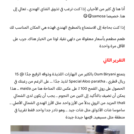
أنا هنا في كثير من الأحيان. إذا كنت ترغب في تذوق الشاي الهندي ، تعالي إلى
هنا. خصيصا samosa😋😋
إذا كنت بحاجة إلى الاستمتاع بالمطبخ الهندي فهذه هي المكان المناسب لك
طعم مطعم بأسعار معقولة من دلهي نقية. لوتا من الخيار هناك. جرب على
الأقل مرة واحدة
التقرير الثاني
يتمتع Dum Biryani بالكثير من البهارات اللذيذة وذوقه الرفيع جدًا @ 15
ريال قطري ، Special Aloo paratha لذيذ جدًا …. على الرغم من رغبتك في
الحصول على روتي القمح 100 ٪ على عكس تلك المتاحة هنا من maida … هذا
يمكن أن تضيف بالتأكيد إلى اثنين من النجوم … يجب أن يكون لدى الشمالي
thali المزيد من الروتي بدلاً من الأرز واحد مثل الأرز الهندي الشمالي الأصلي …
ساموسا شات الأذواق مثل شات جيد … وهو نادر جدا واحد فقط تقريبا في
منطقة مثل مسيعيد. قيّمها جيدة جيدة