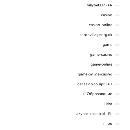
billybets.fr - FR
casino
casino-online
catonvillage.org.uk
game
game-casino
game-online
game-online-casino
icecasino.co.sipt - PT
IT Образование
jurist
lazybar-casino.pl - PL
n_pu