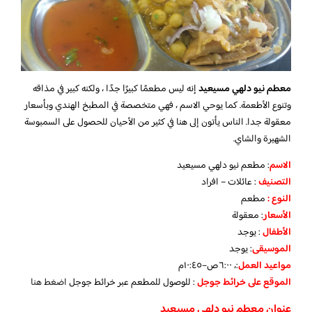
معطم نيو دلهي مسيعيد
إنه ليس مطعمًا كبيرًا جدًا ، ولكنه كبير في مذاقه
وتنوع الأطعمة. كما يوحي الاسم ، فهي متخصصة في المطبخ الهندي وبأسعار
معقولة جدا. الناس يأتون إلى هنا في كثير من الأحيان للحصول على السمبوسة
الشهيرة والشاي.
الاسم
: مطعم نيو دلهي مسيعيد
التصنيف
: عائلات – افراد
النوع :
مطعم
الأسعار
:
معقولة
الأطفال
:
يوجد
الموسيقى
:
يوجد
مواعيد العمل
:، ٦:٠٠ص–١٠:٤٥م
الموقع على خرائط جوجل
: للوصول للمطعم عبر خرائط جوجل
اضغط هنا
عنوان معطم نيو دلهي مسيعيد