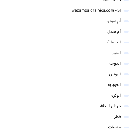
wazamba
wazambaigralnica.com - SI
أم سيعيد
أم صلال
الجميلية
الخور
الدوحة
الرويس
الغويرية
الوكرة
جريان البطنة
قطر
منوعات