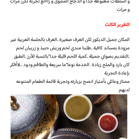
و السلطات مظبوطة جدا و الدجاج المشوى و رااائع تجربة تكرر مرات
و مرات
التقرير الثالث
المكان جميل الديكور لكن الغرف صغيرة ..الغرف بالجلسة العربية غير
مزودة بمساند كافية ..طلبنا مندي لحم وريش حنيذ و زربيان لحم
..التقديم بصواني جميلة ..كمية اللحم قليلة جدا”بالنسبة للأرز ..الطبق
كان بارد والملح زيادة . الخدمة نوعا”ما سريعة والطاقم ودود …لاأفكر
بإعادة التجربة
ممتاز وعائلي بأمتياز انصح بزيارته وتجربة قائمة الطعام المتنوعه
لديهم