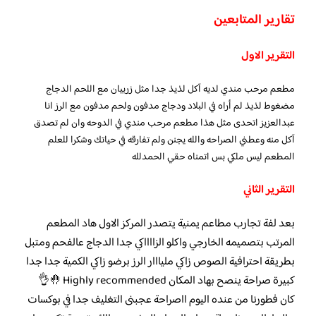
تقارير المتابعين
التقرير الاول
مطعم مرحب مندي لديه آكل لذيذ جدا مثل زربيان مع اللحم الدجاج
مضغوط لذيذ لم أراه في البلاد ودجاج مدفون ولحم مدفون مع الرز انا
عبدالعزيز اتحدى مثل هذا مطعم مرحب مندي في الدوحه وان لم تصدق
آكل منه وعطني الصراحه والله يجنن ولم تفارقه في حياتك وشكرا للعلم
المطعم ليس ملكي بس اتمناه حقي الحمدلله
التقرير الثاني
بعد لفة تجارب مطاعم يمنية يتصدر المركز الاول هاد المطعم
المرتب بتصميمه الخارجي واكلو الزااااكي جدا الدجاج عالفحم ومتبل
بطريقة احترافية الصوص زاكي مليااار الرز برضو زاكي الكمية جدا جدا
كبيرة صراحة ينصح بهاد المكان Highly recommended 🤚👌
كان فطورنا من عنده اليوم ااصراحة عجبنى التغليف جدا في بوكسات