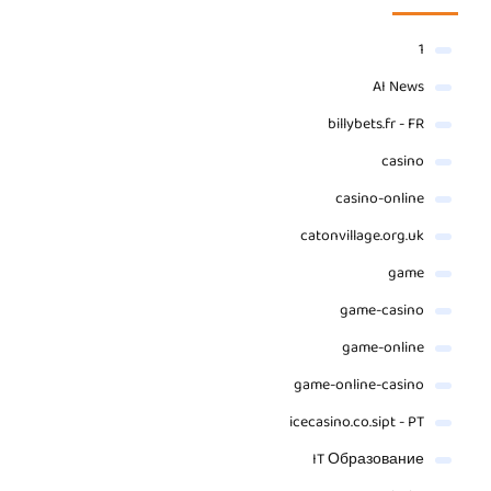
1
AI News
billybets.fr - FR
casino
casino-online
catonvillage.org.uk
game
game-casino
game-online
game-online-casino
icecasino.co.sipt - PT
IT Образование