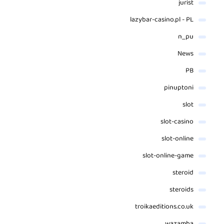
jurist
lazybar-casino.pl - PL
n_pu
News
PB
pinuptoni
slot
slot-casino
slot-online
slot-online-game
steroid
steroids
troikaeditions.co.uk