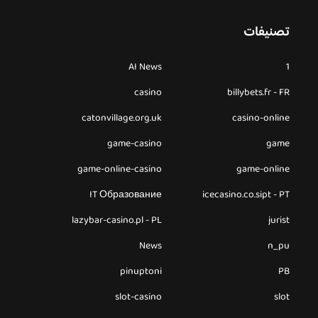
تصنيفات
AI News
1
casino
billybets.fr - FR
catonvillage.org.uk
casino-online
game-casino
game
game-online-casino
game-online
IT Образование
icecasino.co.sipt - PT
lazybar-casino.pl - PL
jurist
News
n_pu
pinuptoni
PB
slot-casino
slot