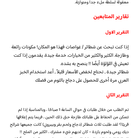
معقولة لسلطة ملء جدا ومتوازنة.
تقارير المتابعين
التقرير الاول
إذا كنت تبحث عن شطائر / غواصات فهذا هو المكان! مكونات رائعة
وطازجة. الكثير والكثير من الخيارات. خدمة جيدة. يقدمون إذا كنت
تعيش في اللؤلؤة أيضًا !! ينصح به بشده.
شطائر جيدة .. تحتاج لخفض الأسعار قليلاً .. أعد استخدام الخبز
العربي مرة أخرى للحصول على دجاج بالثوم من فضلك
التقرير الثاني
تم الطلب من خلال طلبات في حوالي الساعة 1 صباحًا ، وبالمناسبة إذا لم
تتمكن من الحفاظ على طلباتك طازجة حتى ذلك الحين ، فربما يتم إغلاقها
قريبًا؟ لقد طلبت ثلاث شطائر (دجاج ولحم بقر وبيبروني) كانت جميعها شرائح
ديك رومي ولحوم باردة – كان لديهم شيء مشترك ، الكثير من الملح !!