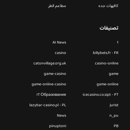
كافيهات جده
مطاعم قطر
تصنيفات
AI News
1
casino
billybets.fr - FR
catonvillage.org.uk
casino-online
game-casino
game
game-online-casino
game-online
IT Образование
icecasino.co.sipt - PT
lazybar-casino.pl - PL
jurist
News
n_pu
pinuptoni
PB