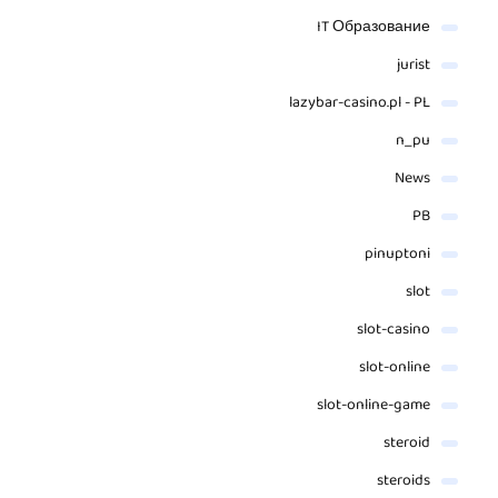
IT Образование
jurist
lazybar-casino.pl - PL
n_pu
News
PB
pinuptoni
slot
slot-casino
slot-online
slot-online-game
steroid
steroids