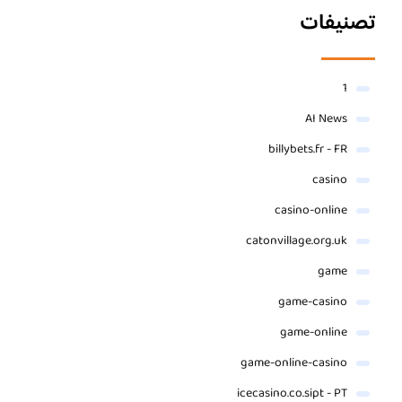
تصنيفات
1
AI News
billybets.fr - FR
casino
casino-online
catonvillage.org.uk
game
game-casino
game-online
game-online-casino
icecasino.co.sipt - PT