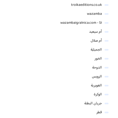
troikaeditions.co.uk
wazamba
wazambaigralnica.com - SI
أم سيعيد
أم صلال
الجميلية
الخور
الدوحة
الرويس
الغويرية
الوكرة
جريان البطنة
قطر