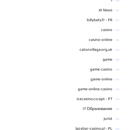
1
AI News
billybets.fr - FR
casino
casino-online
catonvillage.org.uk
game
game-casino
game-online
game-online-casino
icecasino.co.sipt - PT
IT Образование
jurist
lazybar-casino.pl - PL