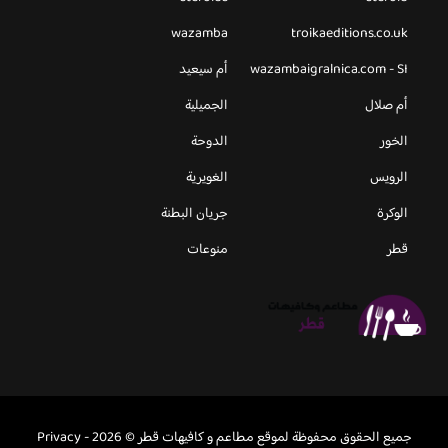
wazamba
troikaeditions.co.uk
wazambaigralnica.com - SI
أم سيعيد
أم صلال
الجميلية
الخور
الدوحة
الرويس
الغويرية
الوكرة
جريان البطنة
قطر
منوعات
جميع الحقوق محفوظة لموقع مطاعم و كافيهات قطر © 2026 -
Privacy