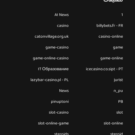
تصنيفات
AI News
1
casino
billybets.fr - FR
catonvillage.org.uk
casino-online
game-casino
game
game-online-casino
game-online
IT Образование
icecasino.co.sipt - PT
lazybar-casino.pl - PL
jurist
News
n_pu
pinuptoni
PB
slot-casino
slot
slot-online-game
slot-online
steroids
steroid