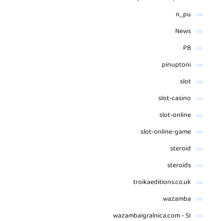
n_pu
News
PB
pinuptoni
slot
slot-casino
slot-online
slot-online-game
steroid
steroids
troikaeditions.co.uk
wazamba
wazambaigralnica.com - SI