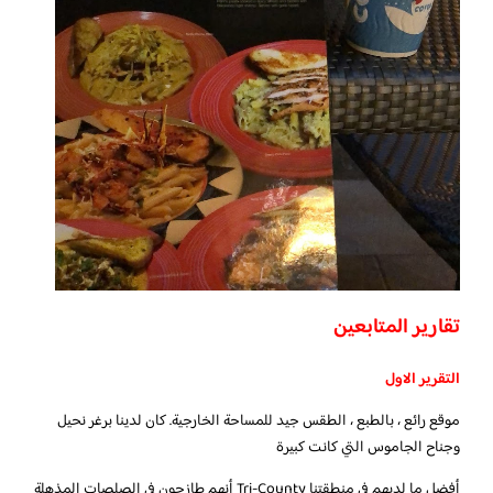
تقارير المتابعين
التقرير الاول
موقع رائع ، بالطبع ، الطقس جيد للمساحة الخارجية. كان لدينا برغر نحيل
وجناح الجاموس التي كانت كبيرة
أفضل ما لديهم في منطقتنا Tri-County أنهم طازجون في الصلصات المذهلة