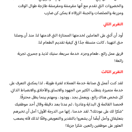
والخضروات التي تقدم مع أنها مقرمشة ومقرمشة طازجة طوال الوقت
ومزرعة والصلصات والجبنة الزرقاء لا يمكن كن ضارب
التقرير الثاني
أود أن أثني على العاملين لخدمتها الممتازة التي قدمتها لنا. منذ أن وصلنا
حتى انتهينا ، كانت متسقة جدًا في كيفية تقديم الطعام لنا.
فريق عمل رائع ، طعام وجزء. خدمة سريعة. ستيك لذيذ و جمبري. تجربة
رائعة!
التقرير الثالث
لقد كنت أعمل في صناعة خدمة العملاء لفترة طويلة ، لذا يمكنني التعرف على
خدمة متميزة. يتطلب الكثير من الجهود والاتساق والأخلاق والانضباط الذاتي.
كل شخص هناك رائع ، ويعمل بجد ، وودود ، ومهتم بينما يظل محترفًا.
فحصنا القائمة في البداية وغادرنا ، ثم عدنا بعد دقيقة وقال أحد موظفيك
“شكرًا لك على عودتك!”. لقد خدمنا ، إنها من الدرجة الأولى! آمل أن تخبرهم
بتعليقاتي وآمل أيضًا أن يشعروا بالتقدير والتعويض وفقًا لذلك لأنه يصعب
العثور على موظفين رائعين. شكرا جزيلا!