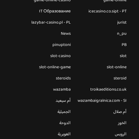
game-online-casino
game-online
IT Образование
icecasino.co.sipt - PT
lazybar-casino.pl - PL
jurist
News
n_pu
pinuptoni
PB
slot-casino
slot
slot-online-game
slot-online
steroids
steroid
wazamba
troikaeditions.co.uk
wazambaigralnica.com - SI
أم سيعيد
أم صلال
الجميلية
الخور
الدوحة
الرويس
الغويرية