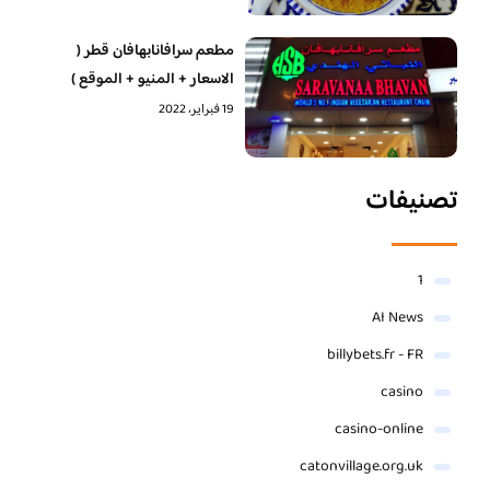
مطعم سرافانابهافان قطر (
الاسعار + المنيو + الموقع )
19 فبراير، 2022
تصنيفات
1
AI News
billybets.fr - FR
casino
casino-online
catonvillage.org.uk