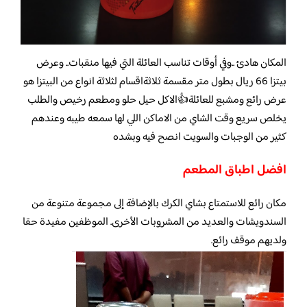
المكان هادئ ..وفي أوقات تناسب العائلة التي فيها منقبات.. وعرض
بيتزا 66 ريال بطول متر مقسمة ثلاثةاقسام لثلاثة انواع من البيتزا هو
عرض رائع ومشبع للعائلة👍الاكل حيل حلو ومطعم رخيص والطلب
يخلص سريع وقت الشاي من الاماكن اللي لها سمعه طيبه وعندهم
كثير من الوجبات والسويت انصح فيه وبشده
افضل اطباق المطعم
مكان رائع للاستمتاع بشاي الكرك بالإضافة إلى مجموعة متنوعة من
السندويشات والعديد من المشروبات الأخرى. الموظفين مفيدة حقا
ولديهم موقف رائع.