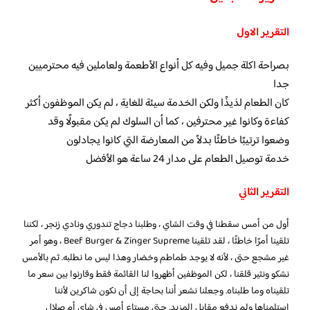
التقرير الاول
بصراحة اكلة جميل وفيه كل أنواع الأطعمة ولعاملين فيه محترميين
جدا
كان الطعام لذيذًا ولكن الخدمة سيئة للغاية ، لم يكن الموظفون أكثر
كفاءة وكانوا غير محترفين ، كما أن السلوك لم يكن مقبولًا وقد
وضعوا ترتيبًا خاطئًا بدلاً من المعارضة التي كانوا يجادلون
خدمة توصيل الطعام على مدار 24 ساعة هو الأفضل
التقرير الثاني
أول من أمس سقطنا في وقت الشاي ، وطلبنا دجاج تندوري ونادي زنجر ، لكننا
تلقينا أمرًا خاطئًا ، لقد تلقينا Beef Burger & Zinger Supreme ، وهو أمر
غير مشجع حتى ، لأنه لا يوجد طماطم وخضار وهذا ليس ما نطلبه. ثم بالأمس
نشكو ونثير قلقنا ، لكن الموظفين أظهروا لنا القائمة فقط وقارنوا بين سعر ما
تلقيناه وما طلبناه. وجعلنا نشعر أننا بحاجة إلى أن نكون شاكرين لأننا
استلمناها ولم ندفع مقابل المزيد. حتى مستاء أمس في شاي أم صلال