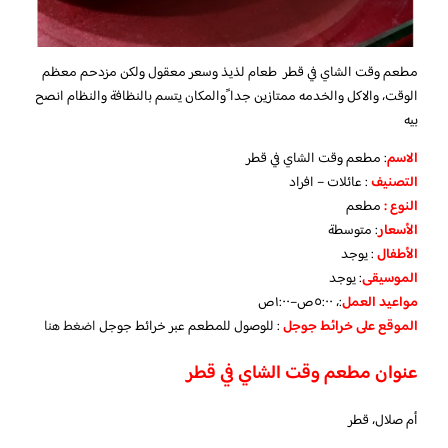
مطعم وقت الشاي في قطر طعام لذيذ وسعر معقول ولكن مزدحم معظم
الوقت، والاكل والخدمه ممتازين جدا ًوالمكان يتسم بالنظافة والنظام انصح
بيه
الاسم
: مطعم وقت الشاي في قطر
التصنيف
: عائلات – افراد
النوع :
مطعم
الأسعار
:
متوسطة
الأطفال
:
يوجد
الموسيقى
:
يوجد
مواعيد العمل
:، ٥:٠٠ص–١:٠٠ص
الموقع على خرائط جوجل
: للوصول للمطعم عبر خرائط جوجل
اضغط هنا
عنوان مطعم وقت الشاي في قطر
أم صلال، قطر