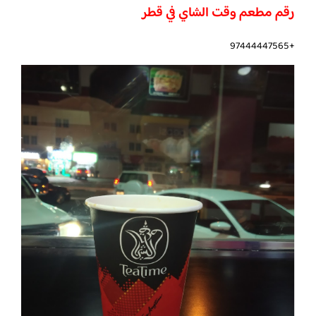
رقم مطعم وقت الشاي في قطر
+97444447565