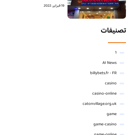
19 فبراير، 2022
تصنيفات
1
AI News
billybets.fr - FR
casino
casino-online
catonvillage.org.uk
game
game-casino
game-online