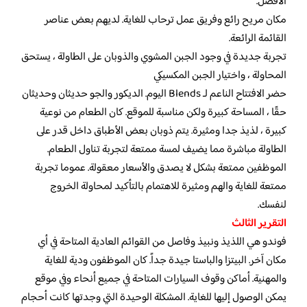
الأفضل.
مكان مريح رائع وفريق عمل ترحاب للغاية. لديهم بعض عناصر
القائمة الرائعة.
تجربة جديدة في وجود الجبن المشوي والذوبان على الطاولة ، يستحق
المحاولة ، واختيار الجبن المكسيكي
حضر الافتتاح الناعم لـ Blends اليوم. الديكور والجو حديثان وحديثان
حقًا ، المساحة كبيرة ولكن مناسبة للموقع. كان الطعام من نوعية
كبيرة ، لذيذ جدا ومثيرة. يتم ذوبان بعض الأطباق داخل قدر على
الطاولة مباشرة مما يضيف لمسة ممتعة لتجربة تناول الطعام.
الموظفين ممتعة بشكل لا يصدق والأسعار معقولة. عموما تجربة
ممتعة للغاية والهم ومثيرة للاهتمام بالتأكيد لمحاولة الخروج
لنفسك.
التقرير الثالث
فوندو هي اللذيذ ونبيذ وفاصل من القوائم العادية المتاحة في أي
مكان آخر. البيتزا والباستا جيدة جداً. كان الموظفون ودية للغاية
والمهنية. أماكن وقوف السيارات المتاحة في جميع أنحاء وفي موقع
يمكن الوصول إليها للغاية. المشكلة الوحيدة التي وجدتها كانت أحجام