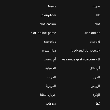
News
n_pu
pinuptoni
PB
slot-casino
slot
slot-online-game
slot-online
steroids
steroid
wazamba
troikaeditions.co.uk
wazambaigralnica.com - SI
أم سيعيد
أم صلال
الجميلية
الخور
الدوحة
الرويس
الغويرية
الوكرة
جريان البطنة
قطر
منوعات