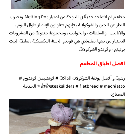
مطعم تم افتتاحه حديثًا في الدوحة من امتياز Melting Pot. وبصرف
النظر عن الجبن والشوكولاتة ، فإنهم يتناولون الإفطار طوال اليوم ،
والأنابيب ، والسلطات ، والجوانب ، ومجموعة متنوعة من المشروبات
للاختيار من بينها. مفضلاتي هي فوندو الجبنة المكسيكية ، سلطة البيت
بوتينج ، وفوندو الشوكولاتة.
افضل اطباق المطعم
رهيبة و أفضل بوتقة الشوكولاته الداكنة # فونشيسي فوندوج #
steaksliders # flatbread # machiatto👍👍⭐️ الخدمة
الممتازة