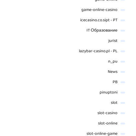
game-online-casino
icecasino.co.sipt - PT
IT Образование
jurist
lazybar-casino.pl - PL
n_pu
News
PB
pinuptoni
slot
slot-casino
slot-online
slot-online-game