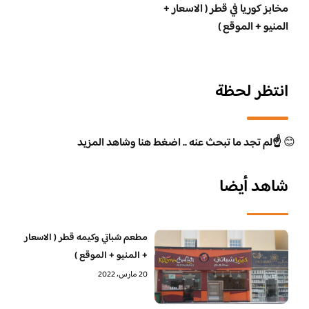
مخابز كوريا في قطر ( الاسعار +
المنيو + الموقع )
انتظر لحظة
😊
☝️لم تجد ما تبحث عنه .. اضغط هنا وشاهد المزيد
شاهد أيضا
مطعم شباتي وكيمه قطر ( الاسعار
+ المنيو + الموقع )
20 مارس، 2022