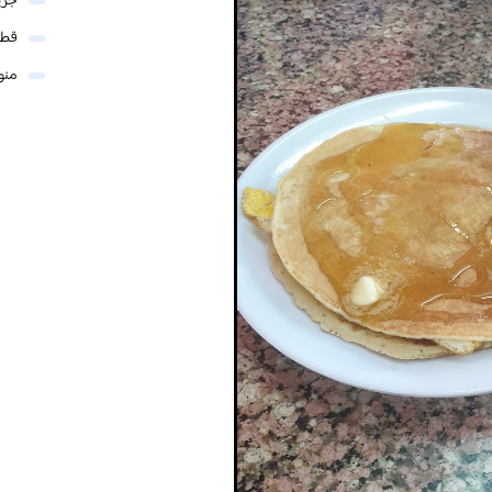
جري
قطر
منو