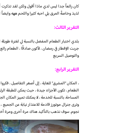
كان رائعاً جدا ليس لدي ماذا أقول ولكن لقد تذكرت أ
لذيذ وخاصةً المرق يلي احبه كثيرا واللحم ههه وايضاً 
التقرير الثالث:
بلدي اختبار الطعام المفضل بالنسبة لي لفترة طويلة
جربت الإفطار في رمضان ، لأكون صادقًا ، الطعام رائع 
والتوصيل السريع
التقرير الرابع:
، المكان “المشرق” للغاية ، إلى أصغر التفاصيل ، فكروا
الطعام ، تكون الأجزاء جيدة ، حيث يمكن للطبقة الرئ
المساحة. بالنسبة للخدمة ، لا يمكنك تمييز المكان ال
نجوم. سوف نذهب بالتأكيد هناك مرة أخرى ومرة ​​أخر