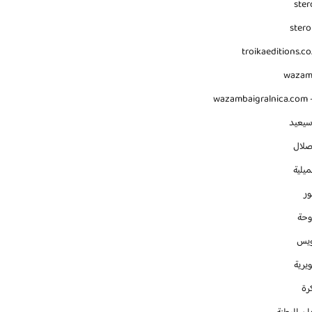
ster
stero
troikaeditions.co
waza
wazambaigralnica.com -
سيعيد
صلال
يلية
ور
وحة
ويس
يرية
رة