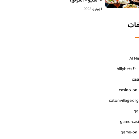
+ المنيو + الموقع)
1 يونيو، 2022
فات
AI N
billybets.fr 
cas
casino-onl
catonvillage.org
ga
game-cas
game-onl