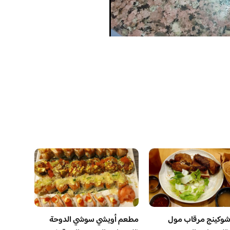
وكينج مرقاب مول
مطعم أويشي سوشي الدوحة