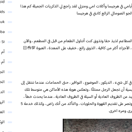
oid
يامي في هرجيسا وأكلات امي ومنزلي لقد راجع لي الذكريات الجميلة كم هذا
ids
الجو الصومالي الرائع كانني في هرجيسا
.uk
mba
 المطاعم لذيذ حقا وتذوق كنت أتناول الطعام من قبل في المطعم ، والآن
 SI
، الأجزاء أكثر من كافية ، الذوق رائع ، خفيف على المعدة ، العبوة 💯👌🏻
أم 
أم 
الجم
الخ
 في كل شيء ، الديكور ، الموضوع ، النوافير ، حتى الحمامات. عندما ننتقل إلى
يسية أن تجعل الرجل ممتلئًا ، وتعكس هوية هذه الأماكن هي متوسط ​​تلك
الد
جيد عن الظروف العادية أو السيئة في الظروف العادية ، عندما يحدث خطأ ،
الر
وترى جنرال موتورز قادمة للاعتذار نيابة عن الجميع ، وتصر على تقديم القهوة والحلويات ، والتأكد من أنك راض ، وكذلك خدمة 5
ى. ومره اخرى.
الغو
الوك