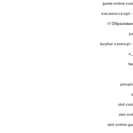
game-online-cas
icecasino.co.sipt -
IT Образова
ju
lazybar-casino.pl -
n
N
pinupt
s
slot-cas
slot-onl
slot-online-g