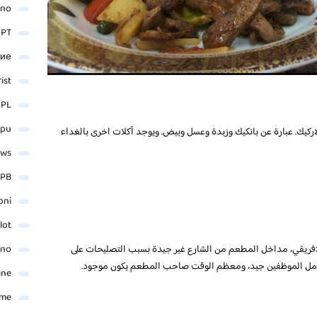
ino
 PT
ние
rist
 PL
_pu
ركيك. عبارة عن بانكيك وزبدة وعسل وبيض. ويوجد آكلات اخرى بالغداء
ews
PB
oni
lot
لافريقي، مداخل المطعم من الشارع غير جيدة بسبب التصليحات على
ino
، تعامل الموظفين جيد، ومعظم الوقت صاحب المطعم يكون موجود.
ine
ame