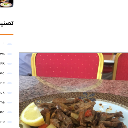
تصني
1
ews
- FR
ino
ine
.uk
me
ino
ine