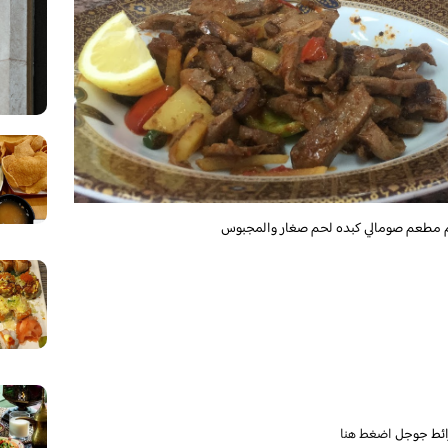
دم مطعم صومالي كبده لحم صغار والمجبوس
ائط جوجل
اضغط هنا