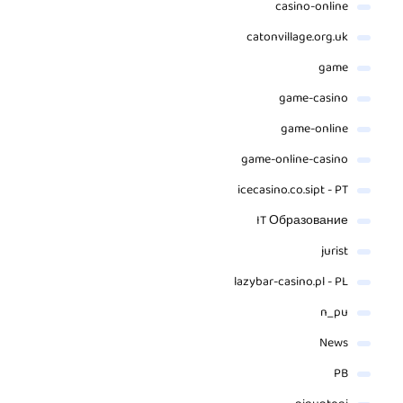
casino-online
catonvillage.org.uk
game
game-casino
game-online
game-online-casino
icecasino.co.sipt - PT
IT Образование
jurist
lazybar-casino.pl - PL
n_pu
News
PB