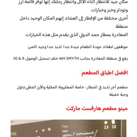
مكان جيد للانتظار أثناء الأكل وانتظار رحلتك. إنها توفر قائمة أرز
ونودلز وخبز وخيارات
أخرى مختلفة من الإفطار إلى العشاء. إنهم المكان الوحيد داخل
منطقة
المغادرة بمطار حمد الدولي الذي يقدم مثل هذه الخيارات.
موظفون لطفاء. جودة الطعام جيدة جدا. لذيذ جدا وجيد الثمن.
يقع في منطقة المغادرة بجانب WH SMYTH خلف تسجيل الوصول 9 & 10.
افضل اطباق المطعم
مطعم آخر لذيذ في المطار ، خاصة المعكرونة المقلية والأرز المقلي.تناول
وجبة خفيفة
مينو مطعم هارفست ماركت