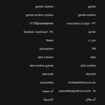
game-casino
game
game-online-casino
game-online
IT Образование
icecasino.co.sipt - PT
lazybar-casino.pl - PL
jurist
News
n_pu
pinuptoni
PB
slot-casino
slot
slot-online-game
slot-online
steroids
steroid
wazamba
troikaeditions.co.uk
wazambaigralnica.com - SI
أم سيعيد
أم صلال
الجميلية