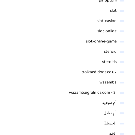
pinuptoni
slot
slot-casino
slot-online
slot-online-game
steroid
steroids
troikaeditions.co.uk
wazamba
wazambaigralnica.com - SI
أم سيعيد
أم صلال
الجميلية
الخور