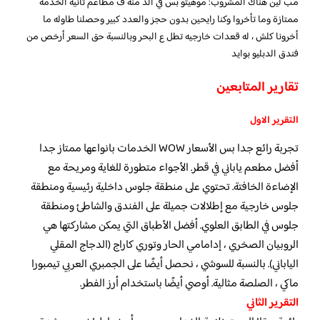
مب لين هناك المشروب: موهيتو بس في ألذ منه ف مطاعم ثانيه الخدمة
ممتازة وما تأخروا وكنا رايحين بدون حجز والعدد كبير وحصلنا طاوله ما
أخرونا كلش ، له قعدات خارجيه تطل ع البحر وبالنسبة حق السعر أرخص من
فندق الدبليو بوايد
تقارير المتابعين
التقرير الاول
تجربة رائع جدا بس الأسعار WOW الخدمات بانواعها ممتاز جدا
أفضل مطعم ياباني في قطر. الأجواء متطورة للغاية ومريحة مع
الإضاءة الخافتة. تحتوي على منطقة جلوس داخلية رئيسية ومنطقة
جلوس خارجية مع إطلالات جميلة على الفندق والشاطئ ومنطقة
جلوس في الطابق العلوي. أفضل الأطباق التي يمكن مشاركتها هي
الروبيان الصخري ، إدامامي الحار وتوري كاراج (الدجاج المقلي
الياباني). بالنسبة للسوشي ، نحصل أيضًا على الجمبري العربي تيمبورا
ماكي ، الصلصة مثالية. أوصي أيضًا باستخدام أرز الفطر.
التقرير الثاني