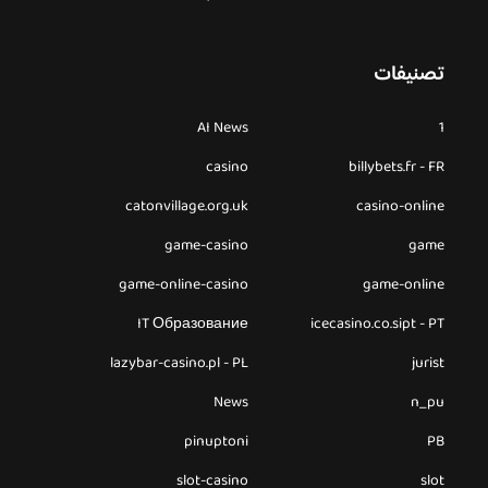
تصنيفات
AI News
1
casino
billybets.fr - FR
catonvillage.org.uk
casino-online
game-casino
game
game-online-casino
game-online
IT Образование
icecasino.co.sipt - PT
lazybar-casino.pl - PL
jurist
News
n_pu
pinuptoni
PB
slot-casino
slot