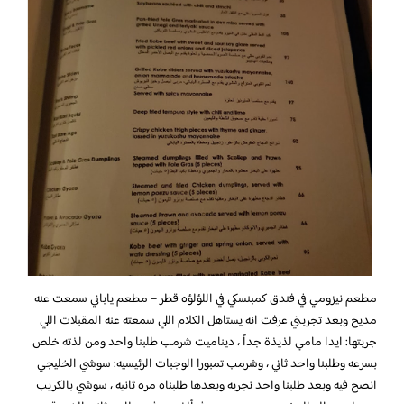
مطعم نيزومي في فندق كمبنسكي في اللؤلؤه قطر – مطعم ياباني سمعت عنه
مديح وبعد تجربتي عرفت انه يستاهل الكلام اللي سمعته عنه المقبلات اللي
جربتها: ايدا مامي لذيذة جداً ، ديناميت شرمب طلبنا واحد ومن لذته خلص
بسرعه وطلبنا واحد ثاني ، وشرمب تمبورا الوجبات الرئيسيه: سوشي الخليجي
انصح فيه وبعد طلبنا واحد نجربه وبعدها طلبناه مره ثانيه ، سوشي بالكريب