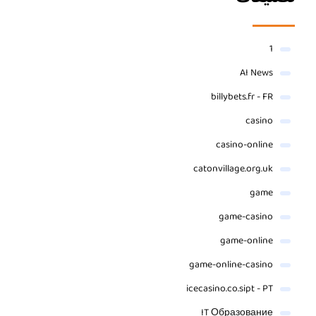
1
AI News
billybets.fr - FR
casino
casino-online
catonvillage.org.uk
game
game-casino
game-online
game-online-casino
icecasino.co.sipt - PT
IT Образование