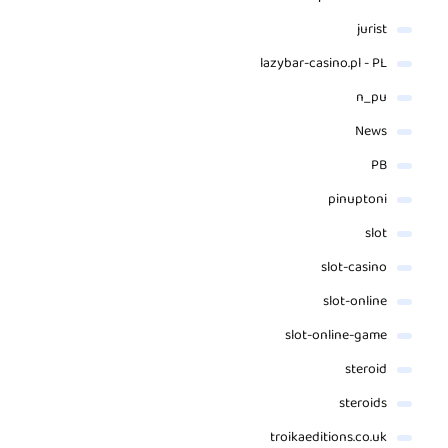
jurist
lazybar-casino.pl - PL
n_pu
News
PB
pinuptoni
slot
slot-casino
slot-online
slot-online-game
steroid
steroids
troikaeditions.co.uk