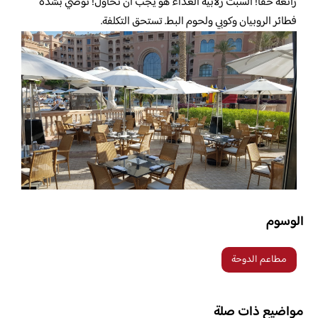
رائعة حقا! السبت زلابية الغداء هو يجب أن نحاول! نوصي بشدة
فطائر الروبيان وكوبي ولحوم البط. تستحق التكلفة.
الوسوم
مطاعم الدوحة
مواضيع ذات صلة