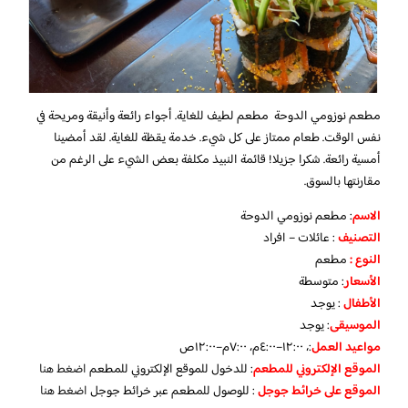
مطعم نوزومي الدوحة مطعم لطيف للغاية. أجواء رائعة وأنيقة ومريحة في
نفس الوقت. طعام ممتاز على كل شيء. خدمة يقظة للغاية. لقد أمضينا
أمسية رائعة. شكرا جزيلا! قائمة النبيذ مكلفة بعض الشيء على الرغم من
مقارنتها بالسوق.
الاسم
: مطعم نوزومي الدوحة
التصنيف
: عائلات – افراد
النوع :
مطعم
الأسعار
:
متوسطة
الأطفال
:
يوجد
الموسيقى
:
يوجد
مواعيد العمل
:، ١٢:٠٠–٤:٠٠م، ٧:٠٠م–١٢:٠٠ص
الموقع الإلكتروني للمطعم
: للدخول للموقع الإلكتروني للمطعم
اضغط هنا
الموقع على خرائط جوجل
: للوصول للمطعم عبر خرائط جوجل
اضغط هنا