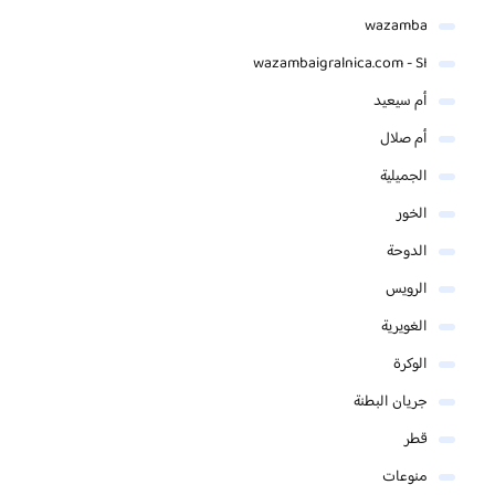
wazamba
wazambaigralnica.com - SI
أم سيعيد
أم صلال
الجميلية
الخور
الدوحة
الرويس
الغويرية
الوكرة
جريان البطنة
قطر
منوعات