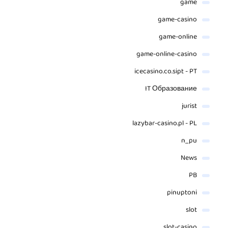
game
game-casino
game-online
game-online-casino
icecasino.co.sipt - PT
IT Образование
jurist
lazybar-casino.pl - PL
n_pu
News
PB
pinuptoni
slot
slot-casino