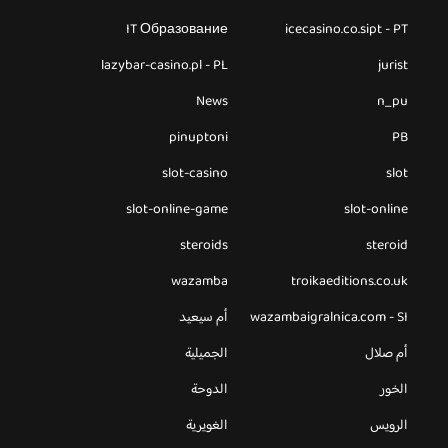
IT Образование
icecasino.co.sipt - PT
lazybar-casino.pl - PL
jurist
News
n_pu
pinuptoni
PB
slot-casino
slot
slot-online-game
slot-online
steroids
steroid
wazamba
troikaeditions.co.uk
wazambaigralnica.com - SI
أم سيعيد
أم صلال
الجميلية
الخور
الدوحة
الرويس
الغويرية