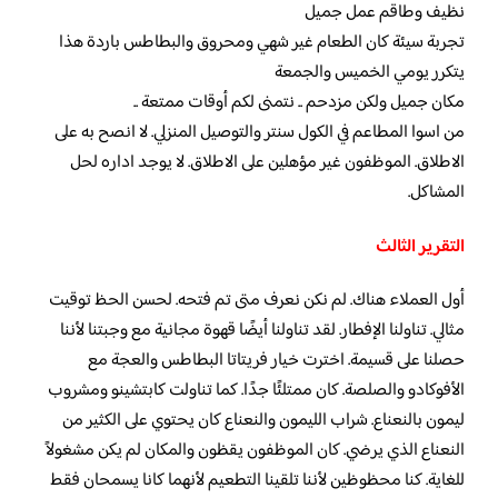
نظيف وطاقم عمل جميل
تجربة سيئة كان الطعام غير شهي ومحروق والبطاطس باردة هذا
يتكرر يومي الخميس والجمعة
مكان جميل ولكن مزدحم .. نتمنى لكم أوقات ممتعة ..
من اسوا المطاعم في الكول سنتر والتوصيل المنزلي. لا انصح به على
الاطلاق. الموظفون غير مؤهلين على الاطلاق. لا يوجد اداره لحل
المشاكل.
التقرير الثالث
أول العملاء هناك. لم نكن نعرف متى تم فتحه. لحسن الحظ توقيت
مثالي. تناولنا الإفطار. لقد تناولنا أيضًا قهوة مجانية مع وجبتنا لأننا
حصلنا على قسيمة. اخترت خيار فريتاتا البطاطس والعجة مع
الأفوكادو والصلصة. كان ممتلئًا جدًا. كما تناولت كابتشينو ومشروب
ليمون بالنعناع. شراب الليمون والنعناع كان يحتوي على الكثير من
النعناع الذي يرضي. كان الموظفون يقظون والمكان لم يكن مشغولاً
للغاية. كنا محظوظين لأننا تلقينا التطعيم لأنهما كانا يسمحان فقط