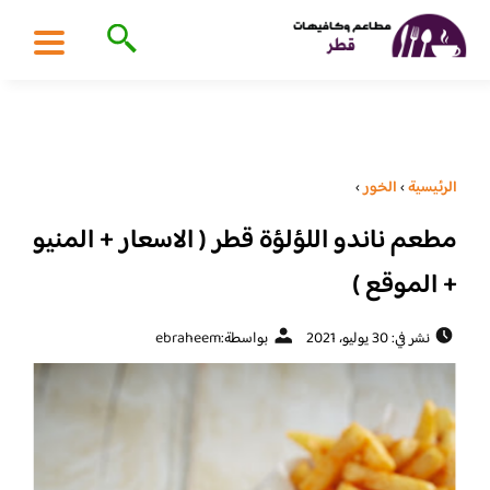
الرئيسية
›
الخور
›
مطعم ناندو اللؤلؤة قطر ( الاسعار + المنيو
+ الموقع )
نشر في: 30 يوليو، 2021
بواسطة:
ebraheem