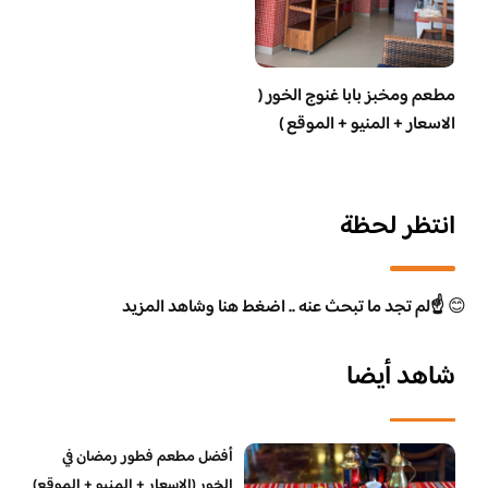
مطعم ومخبز بابا غنوج الخور (
الاسعار + المنيو + الموقع )
انتظر لحظة
😊
☝️لم تجد ما تبحث عنه .. اضغط هنا وشاهد المزيد
شاهد أيضا
أفضل مطعم فطور رمضان في
الخور (الاسعار + المنيو + الموقع)