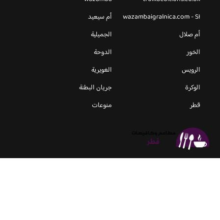
wazambaigralnica.com - SI
أم سيعيد
أم صلال
الجميلية
الخور
الدوحة
الرويس
الغويرية
الوكرة
جريان البطنة
قطر
منوعات
جميع الحقوق محفوظة لموقع مطاعم و كافيهات قطر © 2026 -
Privacy
Policy
-
اعلن معنا