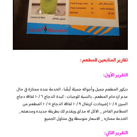
تقارير المتابعين للمطعم :
التقرير الأول:
ديكور المطعم جميل وأجوائه جميلة أيضًا ، الخدمة عنده ممتازة في حال
عدم ازدحام المطعم .. بالنسبة للوجبات : كبدة الدجاج ٦ / ١٠ لفافة دجاج
السيزر ٨ / ١٠ إشبيتادت كرنفال ٩ / ١٠ لفافة الدجاج ٥ / ١٠ المطعم من
المطاعم الفاخر _ الاكل له مذاق ويقدم لك بطريقة جديده ومدهشه_
الخدمة ممتازه _ الاسعار متوسطة وفي متناول الجميع
التقرير الثاني: