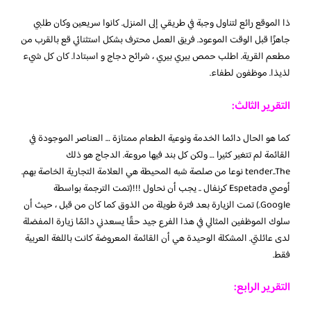
ذا الموقع رائع لتناول وجبة في طريقي إلى المنزل. كانوا سريعين وكان طلبي
جاهزًا قبل الوقت الموعود. فريق العمل محترف بشكل استثنائي قع بالقرب من
مطعم القرية. اطلب حمص بيري بيري ، شرائح دجاج و اسبتادا. كان كل شيء
لذيذا. موظفون لطفاء.
التقرير الثالث:
كما هو الحال دائما الخدمة ونوعية الطعام ممتازة … العناصر الموجودة في
القائمة لم تتغير كثيرا … ولكن كل بند فيها مروعة. الدجاج هو ذلك
tender..The نوعا من صلصة شبه المحيطة هي العلامة التجارية الخاصة بهم.
أوصي Espetada كرنفال .. يجب أن نحاول !!!(تمت الترجمة بواسطة
Google.) تمت الزيارة بعد فترة طويلة من الذوق كما كان من قبل ، حيث أن
سلوك الموظفين المثالي في هذا الفرع جيد حقًا يسعدني دائمًا زيارة المفضلة
لدى عائلتي. المشكلة الوحيدة هي أن القائمة المعروضة كانت باللغة العربية
فقط.
التقرير الرابع: