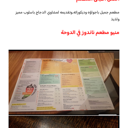
مطعم جميل باجواؤه وديكوراته..وتقديمه لمشاوي الدجاج باسلوب مميز
ولذيذ
منيو مطعم ناندوز في الدوحة