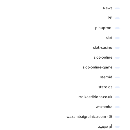
News
PB
pinuptoni
slot
slot-casino
slot-online
slot-online-game
steroid
steroids
troikaeditions.co.uk
wazamba
wazambaigralnica.com - SI
أم سيعيد