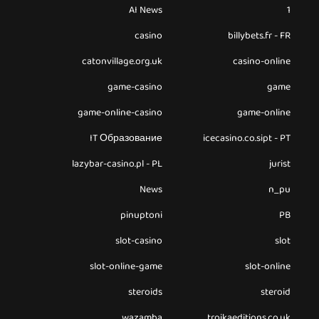
AI News
1
casino
billybets.fr - FR
catonvillage.org.uk
casino-online
game-casino
game
game-online-casino
game-online
IT Образование
icecasino.co.sipt - PT
lazybar-casino.pl - PL
jurist
News
n_pu
pinuptoni
PB
slot-casino
slot
slot-online-game
slot-online
steroids
steroid
wazamba
troikaeditions.co.uk