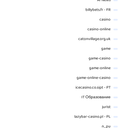
AI News
billybets.fr - FR
casino
casino-online
catonvillage.org.uk
game
game-casino
game-online
game-online-casino
icecasino.co.sipt - PT
IT Образование
jurist
lazybar-casino.pl - PL
n_pu