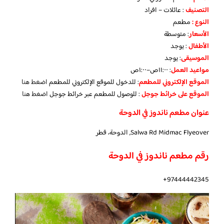
التصنيف
: عائلات – افراد
النوع :
مطعم
الأسعار
:
متوسطة
الأطفال
:
يوجد
الموسيقى
:
يوجد
مواعيد العمل
: ١١:٠٠ص–١:٠٠ص
الموقع الإلكتروني للمطعم
: للدخول للموقع الإلكتروني للمطعم
اضغط هنا
الموقع على خرائط جوجل
: للوصول للمطعم عبر خرائط جوجل
اضغط هنا
عنوان مطعم ناندوز في الدوحة
Salwa Rd Midmac Flyeover, الدوحة، قطر
رقم مطعم ناندوز في الدوحة
97444442345+