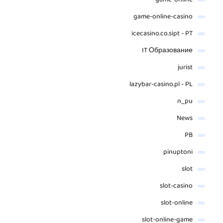
game-online
game-online-casino
icecasino.co.sipt - PT
IT Образование
jurist
lazybar-casino.pl - PL
n_pu
News
PB
pinuptoni
slot
slot-casino
slot-online
slot-online-game