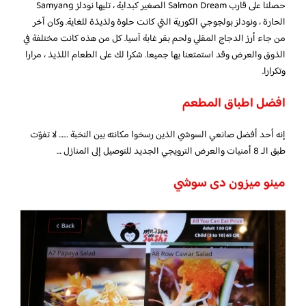
حصلنا على قارب Salmon Dream الصغير كبداية ، تليها نودلز Samyang
الحارة ، ونودلز بولجوجي الكورية التي كانت حلوة ولذيذة للغاية. وكان آخر
من جاء أرز الدجاج المقلي ولحم بقر غابة آسيا. كل من هذه كانت مختلفة في
الذوق والعرض وقد استمتعنا بها جميعا. شكرا لك على الطعام اللذيذ ، مرارا
وتكرارا.
افضل اطباق المطعم
إنه أحد أفضل صانعي السوشي الذين رسخوا مكانته بين النخبة …… لا تفوّت
طبق الـ 8 أمنيات والعرض الترويجي الجديد للتوصيل إلى المنازل …
مينو ميزون دى سوشي