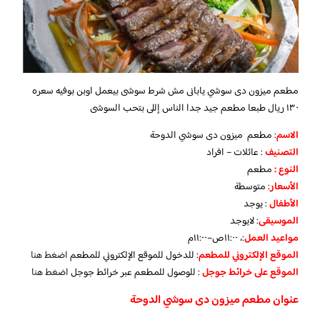
مطعم ميزون دى سوشي يابانى مش شرط سوشى بيعمل اوبن بوفيه سعره
١٣٠ ريال طبعا مطعم جيد جدا الناس إللى بتحب السوشى
الاسم
: مطعم ميزون دى سوشي الدوحة
التصنيف
: عائلات – افراد
النوع :
مطعم
الأسعار
:
متوسطة
الأطفال
:
يوجد
الموسيقى
: لا
يوجد
مواعيد العمل
:، ١١:٠٠ص–١١:٠٠م
الموقع الإلكتروني للمطعم
: للدخول للموقع الإلكتروني للمطعم
اضغط هنا
الموقع على خرائط جوجل
: للوصول للمطعم عبر خرائط جوجل
اضغط هنا
عنوان مطعم ميزون دى سوشي الدوحة