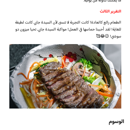
ما يمكنك تناوله من بوفيه.
التقرير الثالث
الطعام رائع كالعادة! كانت التجربة لا تنسى لأن السيدة جابي كانت لطيفة
للغاية! لقد أحببنا حماسها في العمل! مواكبة السيدة جابي. تحيا ميزون دو
سوشي! 😉😂🥰
الوسوم