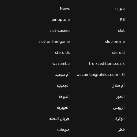
News
n_pu
pinuptoni
PB
slot-casino
slot
slot-online-game
slot-online
steroids
steroid
wazamba
troikaeditions.co.uk
wazambaigralnica.com - SI
أم سيعيد
أم صلال
الجميلية
الخور
الدوحة
الرويس
الغويرية
الوكرة
جريان البطنة
قطر
منوعات