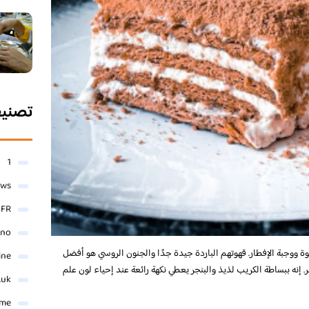
تصني
1
ews
- FR
ino
ة ووجبة الإفطار. قهوتهم الباردة جيدة جدًا والجنون الروسي هو أفضل
ine
ر. إنه ببساطة الكريب لذيذ والبنجر يعطي نكهة رائعة عند إحياء لون علم
.uk
me