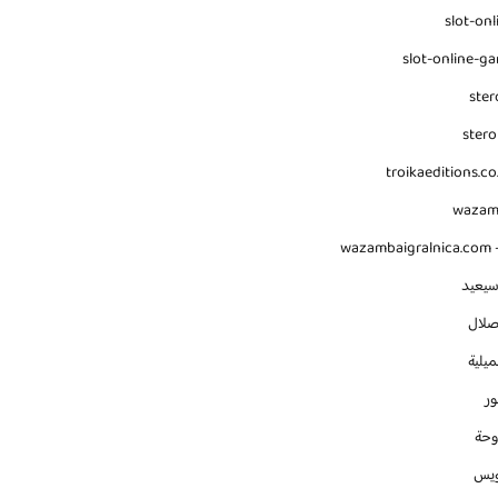
slot-onl
slot-online-g
ster
stero
troikaeditions.co
waza
wazambaigralnica.com -
سيعيد
صلال
يلية
ور
وحة
ويس