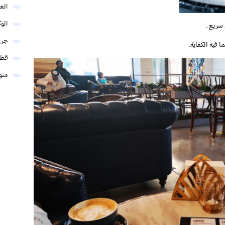
الغو
الوك
سريع .
جري
 فيه الكفاية.
قطر
منو