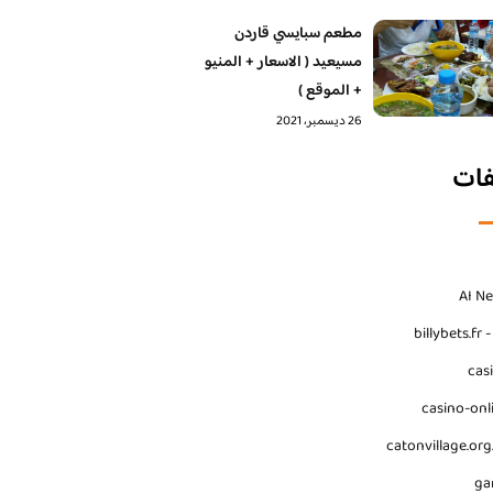
مطعم سبايسي قاردن
مسيعيد ( الاسعار + المنيو
+ الموقع )
26 ديسمبر، 2021
فات
AI N
billybets.fr 
cas
casino-onl
catonvillage.org
ga