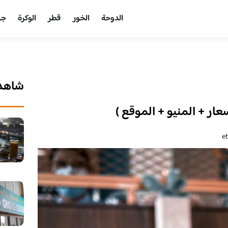
الدوحة
الخور
قطر
الوكرة
جر
شاهد 
ار + المنيو + الموقع )
e