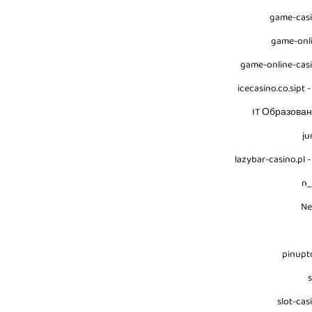
game-cas
game-onl
game-online-cas
icecasino.co.sipt -
IT Образова
ju
lazybar-casino.pl -
n
N
pinupt
s
slot-cas