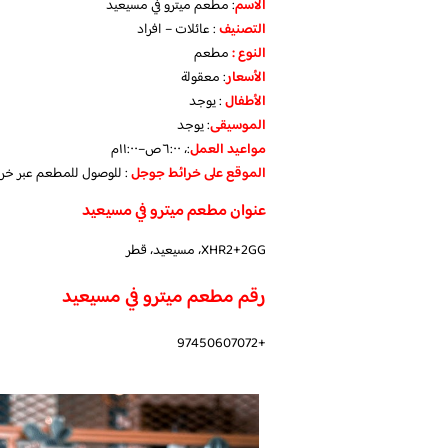
الاسم
: مطعم ميترو في مسيعيد
التصنيف
: عائلات – افراد
النوع :
مطعم
الأسعار
:
معقولة
الأطفال
:
يوجد
الموسيقى
:
يوجد
مواعيد العمل
:، ٦:٠٠ص–١١:٠٠م
الموقع على خرائط جوجل
: للوصول للمطعم عبر خر
عنوان مطعم ميترو في مسيعيد
XHR2+2GG، مسيعيد، قطر
رقم مطعم ميترو في مسيعيد
+97450607072