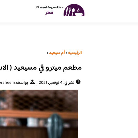
الرئيسية
›
أم سيعيد
›
مطعم ميترو في مسيعيد ( الاسع
نشر في: 4 نوفمبر، 2021
بواسطة:
braheem