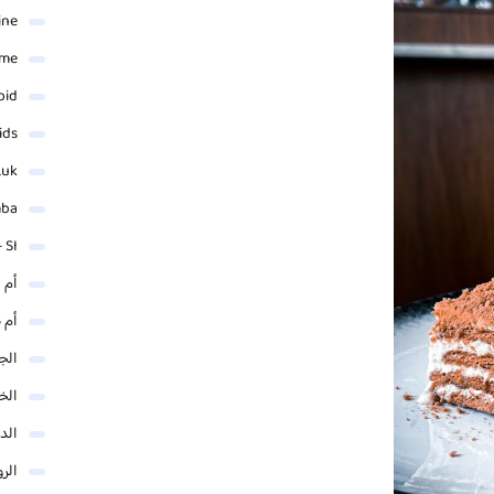
ine
ame
oid
ids
.uk
mba
 SI
أم 
أم 
الجم
الخ
الد
الر