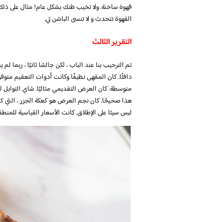
قهوة ساخنة. ولا تخيب ظنك بشكل عام! مثال على ذلك؛
القهوة تتحدث و لا تنسى الباشن تي.
التقرير الثالث
تم الترحيب بنا عند الباب ، لكن جالسًا ثانيًا ، ربما 
دافئًا. كان المقهى نظيفًا وكانت أدوات التعقيم متوف
متوسطة. كان العرض التقديمي مثاليًا. شاي التوابل ل
هذا صحيحًا. كان نجم العرض هو كعكة الجزر ، التي كا
ليس سيئا على الإطلاق. كانت الأسعار القياسية للمنطق