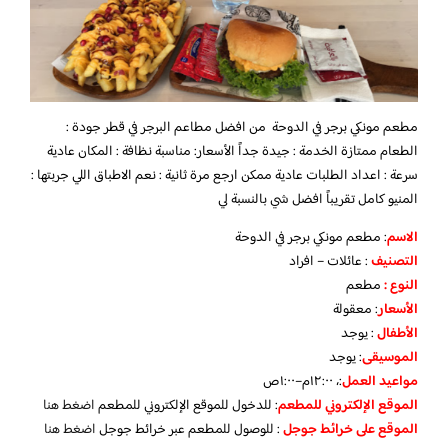
مطعم مونكي برجر في الدوحة من افضل مطاعم البرجر في قطر جودة :
الطعام ممتازة الخدمة : جيدة جداً الأسعار: مناسبة نظافة : المكان عادية
سرعة : اعداد الطلبات عادية ممكن ارجع مرة ثانية : نعم الاطباق اللي جربتها :
المنيو كامل تقريباً افضل شي بالنسبة لي
الاسم
: مطعم مونكي برجر في الدوحة
التصنيف
: عائلات – افراد
النوع :
مطعم
الأسعار
:
معقولة
الأطفال
:
يوجد
الموسيقى
:
يوجد
مواعيد العمل
:، ١٢:٠٠م–١:٠٠ص
الموقع الإلكتروني للمطعم
: للدخول للموقع الإلكتروني للمطعم
اضغط هنا
الموقع على خرائط جوجل
: للوصول للمطعم عبر خرائط جوجل
اضغط هنا