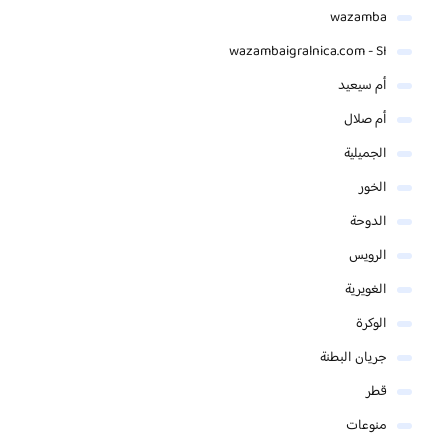
wazamba
wazambaigralnica.com - SI
أم سيعيد
أم صلال
الجميلية
الخور
الدوحة
الرويس
الغويرية
الوكرة
جريان البطنة
قطر
منوعات