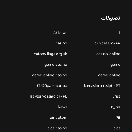
تصنيفات
AI News
1
casino
billybets.fr - FR
catonvillage.org.uk
casino-online
game-casino
game
game-online-casino
game-online
IT Образование
icecasino.co.sipt - PT
lazybar-casino.pl - PL
jurist
News
n_pu
pinuptoni
PB
slot-casino
slot