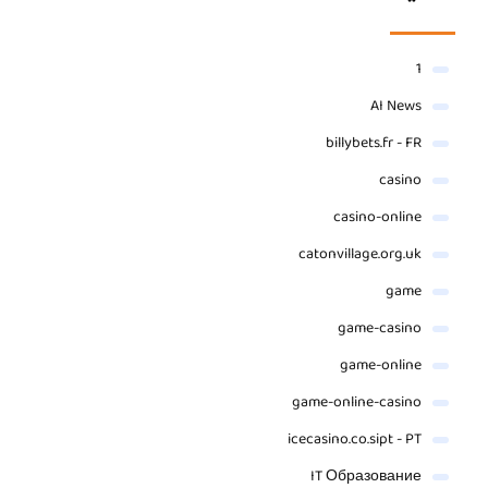
1
AI News
billybets.fr - FR
casino
casino-online
catonvillage.org.uk
game
game-casino
game-online
game-online-casino
icecasino.co.sipt - PT
IT Образование