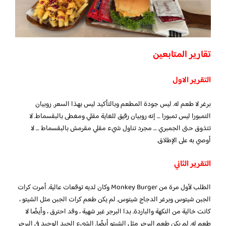
تقارير المتابعين
التقرير الاول
برغر لا طعم له. ليس جودة المطعم وبالتأكيد ليس بهذا السعر. روبيان
التمبورا ليس تمبورا … إنه روبيان رقيق للغاية مقلي ومغطى بالبقسماط. لا
تتذوق حتى الجمبري … مجرد تناول شيء مقلي مقرمش بالبقسماط … لا
أوصي به على الإطلاق.
التقرير الثاني
الطلب لأول مرة من Monkey Burger وكان لديه توقعات عالية. أمرت كرات
الجبن شيتوس وبرغر الدجاج شيتوس. لم يكن طعم كرات الجبن مثل الشيتو ،
كانت خالية من النكهة والباردة. بدا البرجر غير شهية ، وقد احترق ، وأيضًا لا
طعم له. لم يكن طعم البرجر مثل الشيتو أيضًا. الشيء الجيد الوحيد في البرجر