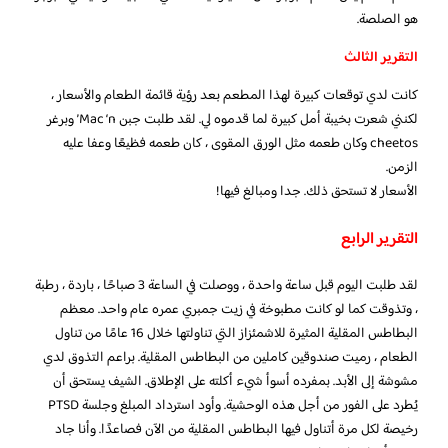
هو الصلصة.
التقرير الثالث
كانت لدي توقعات كبيرة لهذا المطعم بعد رؤية قائمة الطعام والأسعار ،
لكنني شعرت بخيبة أمل كبيرة لما قدموه لي. لقد طلبت جبن Mac ‘n’ وبرغر
cheetos وكان طعمه مثل الورق المقوى ، كان طعمه فظيعًا وعفا عليه
الزمن.
الأسعار لا تستحق ذلك. جدا ومبالغ فيها!
التقرير الرابع
لقد طلبت اليوم قبل ساعة واحدة ، ووصلت في الساعة 3 صباحًا ، باردة ، رطبة
، وتذوقت كما لو كانت مطبوخة في زيت جمبري عمره عام واحد. معظم
البطاطس المقلية المثيرة للاشمئزاز التي تناولتها خلال 16 عامًا من تناول
الطعام ، رميت صندوقين كاملين من البطاطس المقلية. براعم التذوق لدي
مشوشة إلى الأبد. بمفرده أسوأ شيء أكلته على الإطلاق. الشيف يستحق أن
يُطرد على الفور من أجل هذه الوحشية. وأود استرداد المبلغ وجلسة PTSD
رخيصة لكل مرة أتناول فيها البطاطس المقلية من الآن فصاعدًا. وأنا جاد