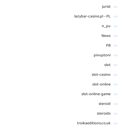
jurist
lazybar-casino.pl - PL
n_pu
News
PB
pinuptoni
slot
slot-casino
slot-online
slot-online-game
steroid
steroids
troikaeditions.co.uk