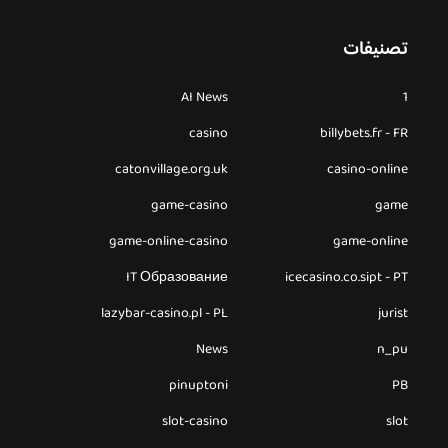
تصنيفات
AI News
1
casino
billybets.fr - FR
catonvillage.org.uk
casino-online
game-casino
game
game-online-casino
game-online
IT Образование
icecasino.co.sipt - PT
lazybar-casino.pl - PL
jurist
News
n_pu
pinuptoni
PB
slot-casino
slot