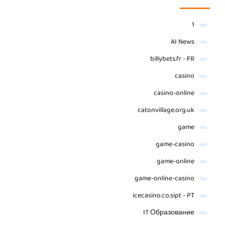
1
AI News
billybets.fr - FR
casino
casino-online
catonvillage.org.uk
game
game-casino
game-online
game-online-casino
icecasino.co.sipt - PT
IT Образование