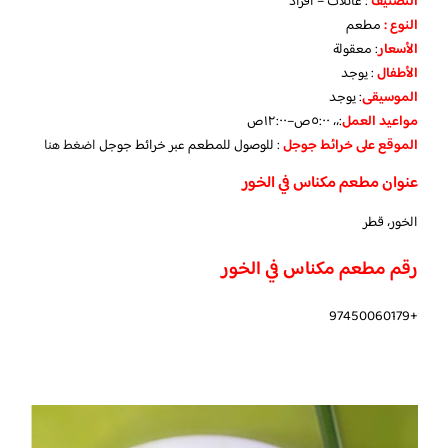
التصنيف
: عائلات – افراد
النوع :
مطعم
الأسعار
:
معقولة
الأطفال
:
يوجد
الموسيقى
:
يوجد
مواعيد العمل
:،، ٥:٠٠ص–١٢:٠٠ص
الموقع على خرائط جوجل
: للوصول للمطعم عبر خرائط جوجل
اضغط هنا
عنوان مطعم مكناس في الخور
الخور، قطر
رقم مطعم مكناس في الخور
+97450060179