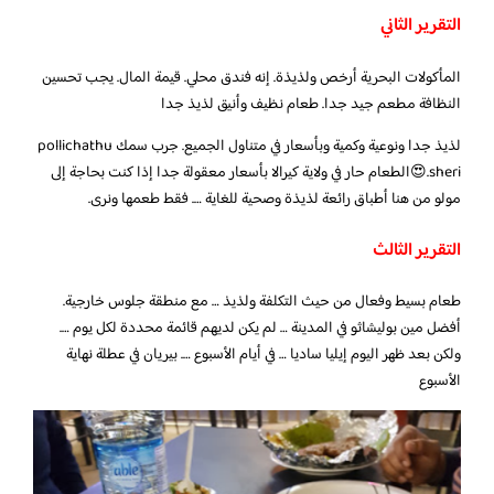
التقرير الثاني
المأكولات البحرية أرخص ولذيذة. إنه فندق محلي. قيمة المال. يجب تحسين
النظافة مطعم جيد جدا. طعام نظيف وأنيق لذيذ جدا
لذيذ جدا ونوعية وكمية وبأسعار في متناول الجميع. جرب سمك pollichathu
sheri.😍الطعام حار في ولاية كيرالا بأسعار معقولة جدا إذا كنت بحاجة إلى
مولو من هنا أطباق رائعة لذيذة وصحية للغاية …. فقط طعمها ونرى.
التقرير الثالث
طعام بسيط وفعال من حيث التكلفة ولذيذ … مع منطقة جلوس خارجية.
أفضل مين بوليشاثو في المدينة … لم يكن لديهم قائمة محددة لكل يوم ….
ولكن بعد ظهر اليوم إيليا ساديا … في أيام الأسبوع …. بيريان في عطلة نهاية
الأسبوع