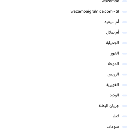
wazamba
wazambaigralnica.com - SI
أم سيعيد
أم صلال
الجميلية
الخور
الدوحة
الرويس
الغويرية
الوكرة
جريان البطنة
قطر
منوعات