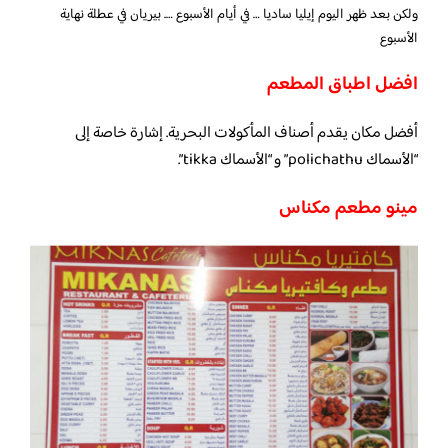
ولكن بعد ظهر اليوم إيليا ساديا … في أيام الأسبوع …. بيريان في عطلة نهاية
الأسبوع
افضل اطباق المطعم
أفضل مكان يقدم أصناف المأكولات البحرية. إشارة خاصة إلى
“الأسماك polichathu” و “الأسماك tikka”.
مينو مطعم مكناس