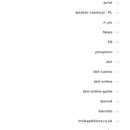
jurist
lazybar-casino.pl - PL
n_pu
News
PB
pinuptoni
slot
slot-casino
slot-online
slot-online-game
steroid
steroids
troikaeditions.co.uk