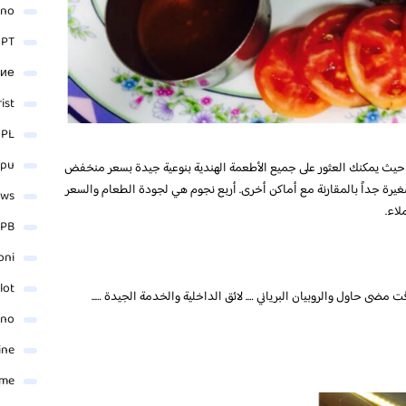
ino
 PT
ние
rist
 PL
_pu
يث يمكنك العثور على جميع الأطعمة الهندية بنوعية جيدة بسعر منخفض
صغيرة جداً بالمقارنة مع أماكن أخرى. أربع نجوم هي لجودة الطعام والسعر
ews
لاء.
PB
oni
lot
كيرالا paratha مع keema من أي وقت مضى حاول والروبيان البرياني …. لائق الداخلية والخدمة الجيدة …..
ino
ine
ame