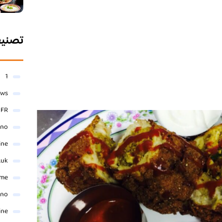
تصني
1
ews
- FR
ino
ine
.uk
me
ino
ine