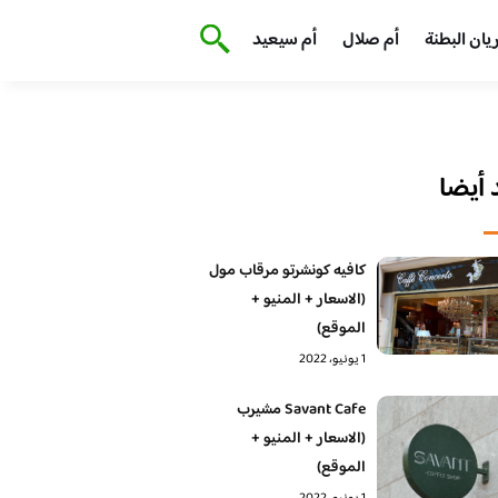
يان البطنة
أم صلال
أم سيعيد
أيضا
كافيه كونشرتو مرقاب مول
(الاسعار + المنيو +
الموقع)
1 يونيو، 2022
Savant Cafe مشيرب
(الاسعار + المنيو +
الموقع)