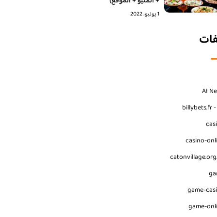
+ المنيو + الموقع)
1 يونيو، 2022
فات
AI N
billybets.fr 
cas
casino-onl
catonvillage.org
ga
game-cas
game-onl