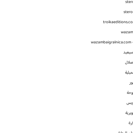
ster
stero
troikaeditions.co
waza
wazambaigralnica.com -
سيعيد
صلال
يلية
ور
وحة
ويس
يرية
رة