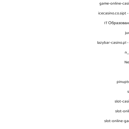
game-online-cas
icecasino.co.sipt -
IT Образова
ju
lazybar-casino.pl -
n
N
pinupt
s
slot-cas
slot-onl
slot-online-g