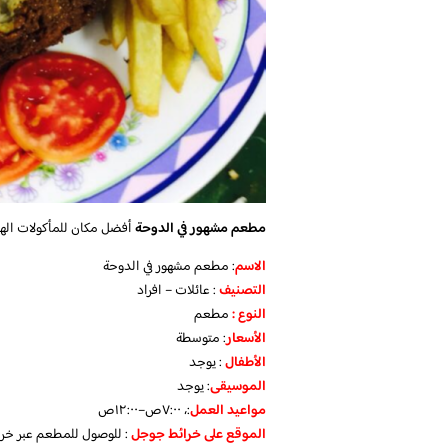
مطعم مشهور في الدوحة
أفضل مكان للمأكولات الهن
الاسم
: مطعم مشهور في الدوحة
التصنيف
: عائلات – افراد
النوع :
مطعم
الأسعار
:
متوسطة
الأطفال
:
يوجد
الموسيقى
:
يوجد
مواعيد العمل
:، ٧:٠٠ص–١٢:٠٠ص
الموقع على خرائط جوجل
: للوصول للمطعم عبر خر