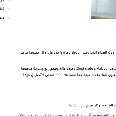
جري
قطر
منو
 ودية الغذاء لذيذ! يجب أن تحاول مرة واحدة على الأقل خصوصا عناصر
أفضل مكان لتناول الطعام في جنوب الهند ، وخاصة عناصر Malabar و Chettinadu بجودة عالية وطعم رائع وميزانية منخفضة
أنيق & أسرة جيدة منطقة لتناول الطعام في الطابق العلوي قاعة حفلات جيدة جدا لجمع 40 – 100 شخص الأفضل في جودة
ة الطازجة ، وكان طعم سيء للغاية!
 هذا المطعم من أجل الذوق الجيد والسعر المنخفض والحد الأدنى لوقت