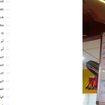
oid
ids
.uk
mba
 SI
أم 
أم 
الجم
الخ
الد
الر
الغو
الوك