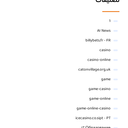
تصنيفات
1
AI News
billybets.fr - FR
casino
casino-online
catonvillage.org.uk
game
game-casino
game-online
game-online-casino
icecasino.co.sipt - PT
IT Образование