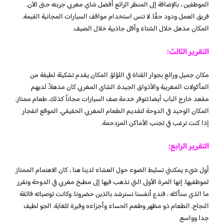
الموظفين ، بالإضافة إلى المنظر الرائع أفضل شاي مغربي جربته حتى الآن.
فريق العمل ودود حقًا. لا تنس استخدام مواقف السيارات المجانية القيمة.
المكان مذهل خلال الشتاء وأقل جاذبية خلال الصيف.
التقرير الثالث:
مكان جميل ورائع بجوار القناة في اللؤلؤ. المكان يقدم تشكيلة لطيفة من
المأكولات المغربية والأذواق الجيدة. الشاي المغربي كان مذهلاً. لديهم
مقعد خارج الباب أيضا.تتوفر خدمة صف السيارات مجاناً كذلك. طعام ممتاز.
المكان الوحيد في الدوحة لتقديم الطعام المغربي الحقيقي. الموقع انفجار
إذا كنت ترغب في تجنب الأماكن المزدحمة.
التقرير الرابع:
أول شيء يمكنني تسليط الضوء حول العشاء لدينا هنا ، كان الاهتمام الممتاز
لموظفيها. إنها المرة الأولى التي نذهب فيها إلى مطبخ مغربي في الدوحة ونقرر
ما الذي سنأكله ، فندع أنفسنا نسترشد بالذين حضرونا. وكانت توصياته فائقة
النجاح. الطعام ذو مظهر وطعم الحساء وأجزاءه وفيرة للغاية. الجو لطيف
جدا وواسع.