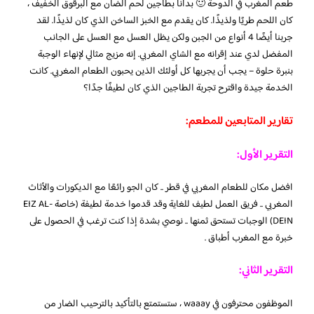
طعم المغرب في الدوحة 🙂 بدأنا بطاجين لحم الضأن مع البرقوق الخفيف ،
كان اللحم طريًا ولذيذًا. كان يقدم مع الخبز الساخن الذي كان لذيذًا. لقد
جربنا أيضًا 4 أنواع من الجبن ولكن يظل العسل مع العسل على الجانب
المفضل لدي عند إقرانه مع الشاي المغربي. إنه مزيج مثالي لإنهاء الوجبة
بنبرة حلوة – يجب أن يجربها كل أولئك الذين يحبون الطعام المغربي. كانت
الخدمة جيدة واقترح تجربة الطاجين الذي كان لطيفًا جدًا؟
تقارير المتابعين للمطعم:
التقرير الأول:
افضل مكان للطعام المغربي في قطر .. كان الجو رائعًا مع الديكورات والأثاث
المغربي .. فريق العمل لطيف للغاية وقد قدموا خدمة لطيفة (خاصة EIZ AL-
DEIN) الوجبات تستحق ثمنها .. نوصي بشدة إذا كنت ترغب في الحصول على
خبرة مع المغرب أطباق .
التقرير الثاني:
الموظفون محترفون في waaay ، ستستمتع بالتأكيد بالترحيب الضار من