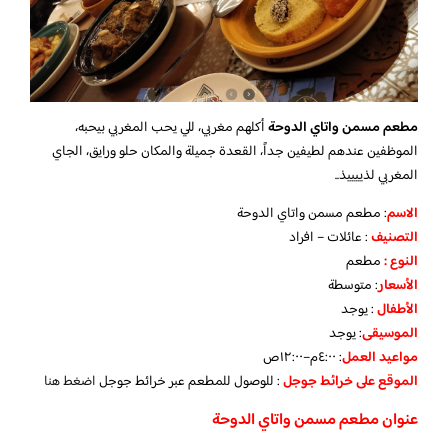
مطعم مسمن واتاي الدوحة
أكلهم مغربي، للي يحب المغربي بيحبه،
الموظفين عندهم لطيفين جداً، القعدة جميلة والمكان حلو ورايق، الجاي
المغربي لذييييذ..
الاسم
: مطعم مسمن واتاي الدوحة
التصنيف
: عائلات – افراد
النوع :
مطعم
الأسعار
:
متوسطة
الأطفال
:
يوجد
الموسيقى
:
يوجد
مواعيد العمل
: ٤:٠٠م–١٢:٠٠ص
الموقع على خرائط جوجل
: للوصول للمطعم عبر خرائط جوجل
اضغط هنا
عنوان مطعم مسمن واتاي الدوحة