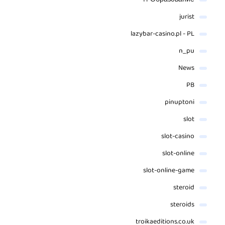
jurist
lazybar-casino.pl - PL
n_pu
News
PB
pinuptoni
slot
slot-casino
slot-online
slot-online-game
steroid
steroids
troikaeditions.co.uk