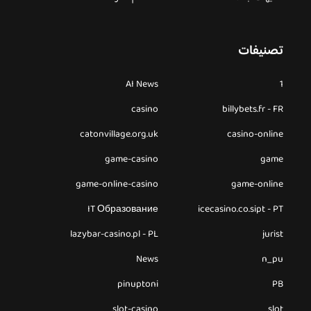
تصنيفات
AI News
1
casino
billybets.fr - FR
catonvillage.org.uk
casino-online
game-casino
game
game-online-casino
game-online
IT Образование
icecasino.co.sipt - PT
lazybar-casino.pl - PL
jurist
News
n_pu
pinuptoni
PB
slot-casino
slot