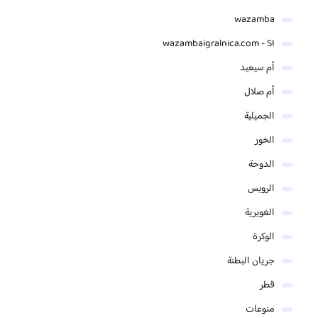
wazamba
wazambaigralnica.com - SI
أم سيعيد
أم صلال
الجميلية
الخور
الدوحة
الرويس
الغويرية
الوكرة
جريان البطنة
قطر
منوعات