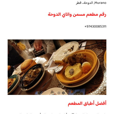
Murano, الدوحة،، قطر
رقم مطعم مسمن واتاي الدوحة
97430085311+
أفضل أطباق المطعم