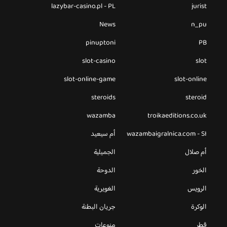
lazybar-casino.pl - PL
jurist
News
n_pu
pinuptoni
PB
slot-casino
slot
slot-online-game
slot-online
steroids
steroid
wazamba
troikaeditions.co.uk
wazambaigralnica.com - SI
أم سيعيد
أم صلال
الجميلية
الخور
الدوحة
الرويس
الغويرية
الوكرة
جريان البطنة
قطر
منوعات