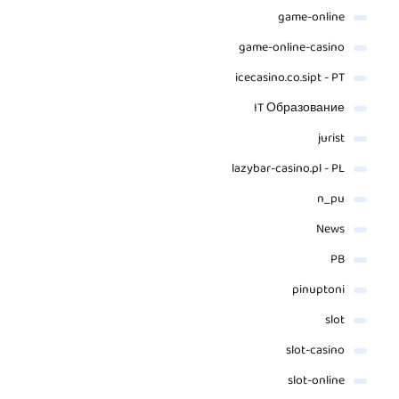
game-online
game-online-casino
icecasino.co.sipt - PT
IT Образование
jurist
lazybar-casino.pl - PL
n_pu
News
PB
pinuptoni
slot
slot-casino
slot-online