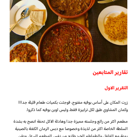
تقارير المتابعين
التقرير الاول
زرت المكان على أساس بوفيه مفتوح، فوجئت بكميات طعام قليلة جدااا
وكمان المشاوي طبق لكل ترابيزة فقط، وليس اوبن بوفيه كما ذكروا.
مطعم اكثر من رائع وجلسته مميزة جدا وهادئة الاكل تحفة انصح به بشدة
السلطة الخاصة اكثر من لذيذة وخصوصا مع دبس الرمان الكفتة بالصينية
روعة مع الفلفل والطماطم الخبز طازج من نفس المطعم البرغل متقن