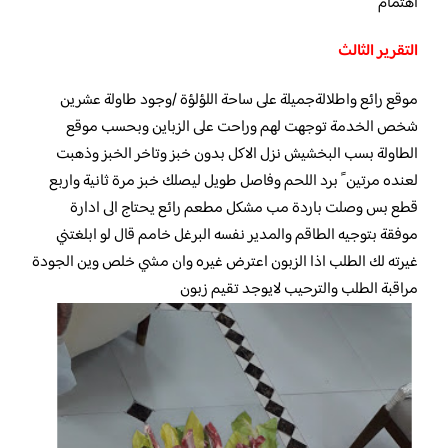
اهتمام
التقرير الثالث
موقع رائع واطلالةجميلة على ساحة اللؤلؤة /وجود طاولة عشرين
شخص الخدمة توجهت لهم وراحت على الزباين وبحسب موقع
الطاولة بسب البخشيش نزل الاكل بدون خبز وتاخر الخبز وذهبت
لعنده مرتين ً برد اللحم وفاصل طويل ليصلك خبز مرة ثانية واربع
قطع بس وصلت باردة مب مشكل مطعم رائع يحتاج الى ادارة
موفقة بتوجيه الطاقم والمدير نفسه البرغل خامم قال لو ابلغتني
غيرته لك الطلب اذا الزبون اعترض غيره وان مشي خلص وين الجودة
مراقبة الطلب والترحيب لايوجد تقيم زبون