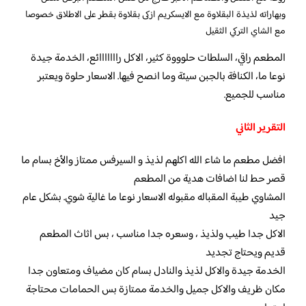
وبهاراته لذيذة البقلاوة مع الايسكريم ازكى بقلاوة بقطر على الاطلاق خصوصا
مع الشاي التركي الثقيل
المطعم راقي، السلطات حلوووة كثير، الاكل رااااااائع، الخدمة جيدة
نوعا ما، الكنافة بالجبن سيئة وما انصح فيها. الاسعار حلوة ويعتبر
مناسب للجميع.
التقرير الثاني
افضل مطعم ما شاء الله اكلهم لذيذ و السيرفس ممتاز والأخ بسام ما
قصر حط لنا اضافات هدية من المطعم
المشاوي طيبة المقباله مقبوله الاسعار نوعا ما غالية شوي. بشكل عام
جيد
الاكل جدا طيب ولذيذ ، وسعره جدا مناسب ، بس اثاث المطعم
قديم ويحتاج تجديد
الخدمة جيدة والاكل لذيذ والنادل بسام كان مضياف ومتعاون جدا
مكان ظريف والاكل جميل والخدمة ممتازة بس الحمامات محتاجة