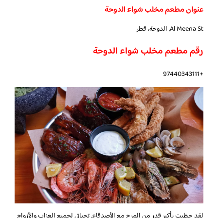
عنوان مطعم مخلب شواء الدوحة
Al Meena St, الدوحة، قطر
رقم مطعم مخلب شواء الدوحة
+97440343111
لقد حظيت بأكبر قدر من المرح مع الأصدقاء. تحياتي لجميع العزاب والأزواج