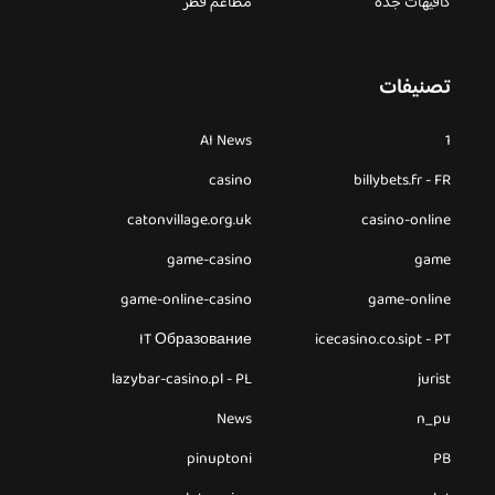
كافيهات جده
مطاعم قطر
تصنيفات
AI News
1
casino
billybets.fr - FR
catonvillage.org.uk
casino-online
game-casino
game
game-online-casino
game-online
IT Образование
icecasino.co.sipt - PT
lazybar-casino.pl - PL
jurist
News
n_pu
pinuptoni
PB