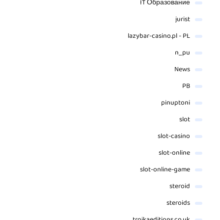
IT Образование
jurist
lazybar-casino.pl - PL
n_pu
News
PB
pinuptoni
slot
slot-casino
slot-online
slot-online-game
steroid
steroids
troikaeditions.co.uk