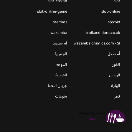
slot-casino
slot
slot-online-game
slot-online
steroids
steroid
wazamba
troikaeditions.co.uk
wazambaigralnica.com - SI
أم سيعيد
أم صلال
الجميلية
الخور
الدوحة
الرويس
الغويرية
الوكرة
جريان البطنة
قطر
منوعات