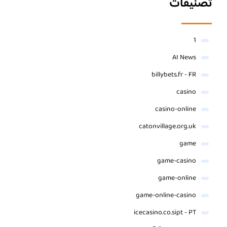
تصنيفات
1
AI News
billybets.fr - FR
casino
casino-online
catonvillage.org.uk
game
game-casino
game-online
game-online-casino
icecasino.co.sipt - PT