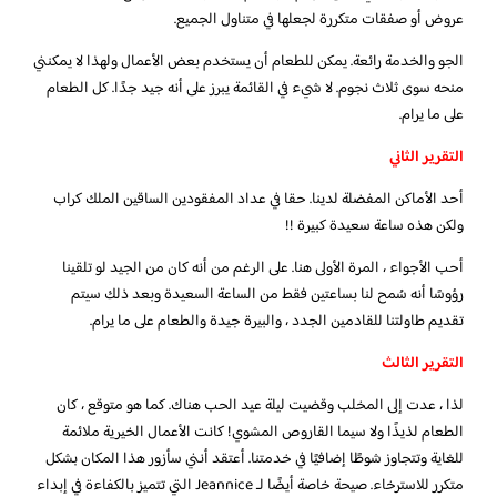
عروض أو صفقات متكررة لجعلها في متناول الجميع.
الجو والخدمة رائعة. يمكن للطعام أن يستخدم بعض الأعمال ولهذا لا يمكنني
منحه سوى ثلاث نجوم. لا شيء في القائمة يبرز على أنه جيد جدًا. كل الطعام
على ما يرام.
التقرير الثاني
أحد الأماكن المفضلة لدينا. حقا في عداد المفقودين الساقين الملك كراب
ولكن هذه ساعة سعيدة كبيرة !!
أحب الأجواء ، المرة الأولى هنا. على الرغم من أنه كان من الجيد لو تلقينا
رؤوسًا أنه سُمح لنا بساعتين فقط من الساعة السعيدة وبعد ذلك سيتم
تقديم طاولتنا للقادمين الجدد ، والبيرة جيدة والطعام على ما يرام.
التقرير الثالث
لذا ، عدت إلى المخلب وقضيت ليلة عيد الحب هناك. كما هو متوقع ، كان
الطعام لذيذًا ولا سيما القاروص المشوي! كانت الأعمال الخيرية ملائمة
للغاية وتتجاوز شوطًا إضافيًا في خدمتنا. أعتقد أنني سأزور هذا المكان بشكل
متكرر للاسترخاء. صيحة خاصة أيضًا لـ Jeannice التي تتميز بالكفاءة في إبداء