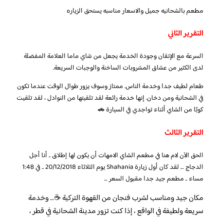
مطعم بالشحانيه جميل والاسعار مناسبه يستحق الزياره
التقرير الثاني
السرعة مع الإتقان وجودة الخدمة يجعل من شاي ماما العلامة المفضلة
لدى الكثير من عشاق المشروبات الساخنة والوجبات السريعة.
طعام لطيف جدا وخدمة الناس. ممتاز وسوف يزور طوال الوقت عندما تكون
في الشحانية ومن دخان. إنها خدمة رائعة لقد تلقيتها من النوادل ، لقد تلقيت
كوبًا من الشاي أثناء تواجدي في السيارة 🚗
التقرير الثالث
الحق الآن لام هنا في مطعم الشاي الامهات أن يكون لها إطلاق .. أنا أجل
الدجاج … لقد كان أول زيارة Shahania يوم الثلاثاء 20/12/2018 .. في 1:48
مساء .. مطعم جيد جدا مقبول السعر …
مكان جيد ومناسب لشرب فنجان من القهوة التركية ☕… وخدمة
سريعة ولطيفة في الواقع ، إذا كنت تزور مدينة الشحانية في قطر ،