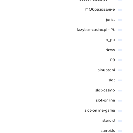
IT Образование
jurist
lazybar-casino.pl - PL
n_pu
News
PB
pinuptoni
slot
slot-casino
slot-online
slot-online-game
steroid
steroids