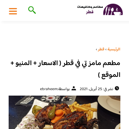
الرئيسية
›
قطر
›
مطعم مامز تي في قطر ( الاسعار + المنيو +
الموقع )
نشر في: 25 أبريل، 2021
بواسطة:
ebraheem