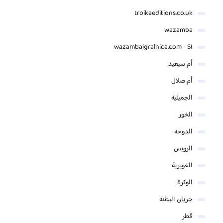
troikaeditions.co.uk
wazamba
wazambaigralnica.com - SI
أم سيعيد
أم صلال
الجميلية
الخور
الدوحة
الرويس
الغويرية
الوكرة
جريان البطنة
قطر