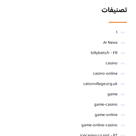
تصنيفات
1
AI News
billybets.fr - FR
casino
casino-online
catonvillage.org.uk
game
game-casino
game-online
game-online-casino
icecasino.co.sipt - PT