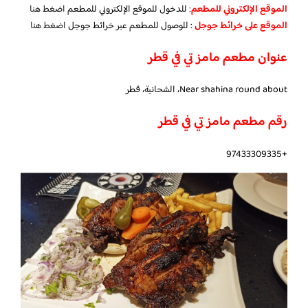
الموقع الإلكتروني للمطعم
: للدخول للموقع الإلكتروني للمطعم
اضغط هنا
الموقع على خرائط جوجل
: للوصول للمطعم عبر خرائط جوجل
اضغط هنا
عنوان مطعم مامز تي في قطر
Near shahina round about، الشحانية، قطر
رقم مطعم مامز تي في قطر
+97433309335