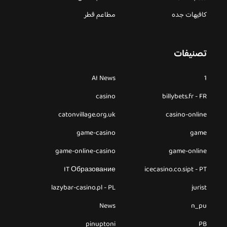
كافيهات جده
مطاعم قطر
تصنيفات
AI News
1
casino
billybets.fr - FR
catonvillage.org.uk
casino-online
game-casino
game
game-online-casino
game-online
IT Образование
icecasino.co.sipt - PT
lazybar-casino.pl - PL
jurist
News
n_pu
pinuptoni
PB