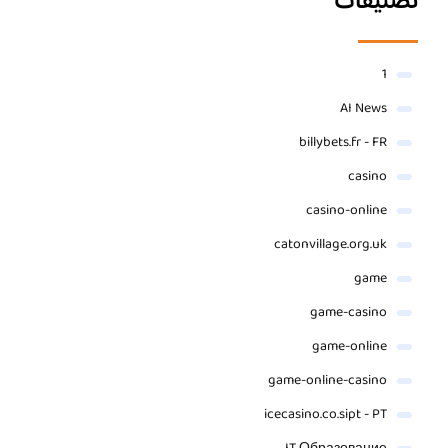
تصنيفات
1
AI News
billybets.fr - FR
casino
casino-online
catonvillage.org.uk
game
game-casino
game-online
game-online-casino
icecasino.co.sipt - PT