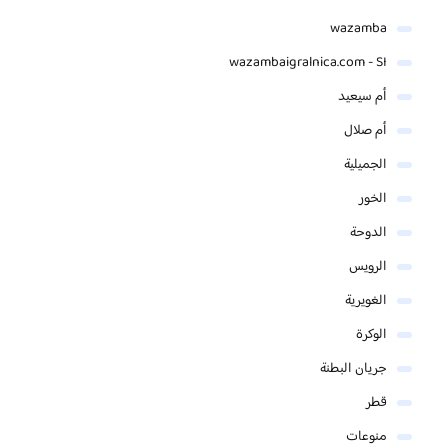
wazamba
wazambaigralnica.com - SI
أم سيعيد
أم صلال
الجميلية
الخور
الدوحة
الرويس
الغويرية
الوكرة
جريان البطنة
قطر
منوعات