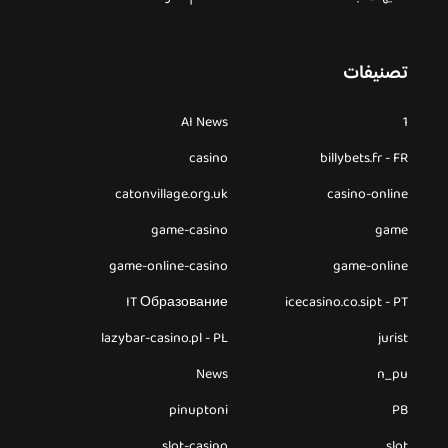
تصنيفات
AI News
1
casino
billybets.fr - FR
catonvillage.org.uk
casino-online
game-casino
game
game-online-casino
game-online
IT Образование
icecasino.co.sipt - PT
lazybar-casino.pl - PL
jurist
News
n_pu
pinuptoni
PB
slot-casino
slot