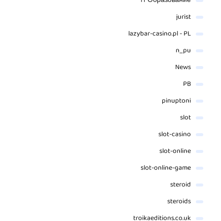
IT Образование
jurist
lazybar-casino.pl - PL
n_pu
News
PB
pinuptoni
slot
slot-casino
slot-online
slot-online-game
steroid
steroids
troikaeditions.co.uk