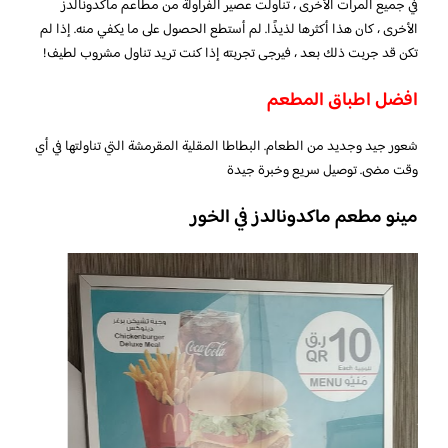
في جميع المرات الأخرى ، تناولت عصير الفراولة من مطاعم ماكدونالدز
الأخرى ، كان هذا أكثرها لذيذًا. لم أستطع الحصول على ما يكفي منه. إذا لم
تكن قد جربت ذلك بعد ، فيرجى تجربته إذا كنت تريد تناول مشروب لطيف!
افضل اطباق المطعم
شعور جيد وجديد من الطعام. البطاطا المقلية المقرمشة التي تناولتها في أي
وقت مضى. توصيل سريع وخبرة جيدة
مينو مطعم ماكدونالدز في الخور