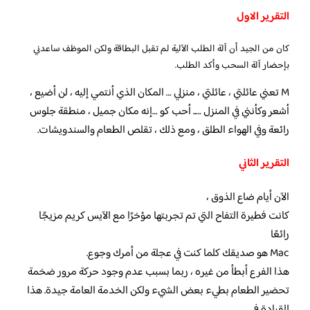
التقرير الاول
كان من الجيد أن آلة الطلب الآلية لم تقبل البطاقة ولكن الموظف ساعدني
بإحضار آلة السحب وأكد الطلب.
M تعني عائلتي ، عائلتي ، منزلي … المكان الذي أنتمي إليه ، لن أضيع ،
أشعر وكأنني في المنزل ….. أحب كو …إنه مكان جميل ، منطقة جلوس
رائعة وفي الهواء الطلق ، ومع ذلك ، تقلص الطعام والسندويشات.
التقرير الثاني
الآن أيام ضاع الذوق ،
كانت فطيرة التفاح التي تم تجربتها مؤخرًا مع الآيس كريم مزيجًا
رائعًا
Mac هو صديقك كلما كنت في عجلة من أمرك وجوع.
هذا الفرع أبطأ من غيره ، ربما بسبب عدم وجود حركة مرور ضخمة
تحضير الطعام بطيء بعض الشيء ولكن الخدمة العامة جيدة. هذا
للقيادة في.