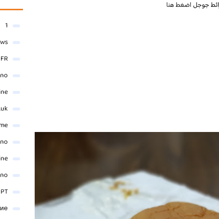
ائط جوجل
اضغط هنا
1
ews
- FR
ino
ine
.uk
me
ino
ine
ino
 PT
ние