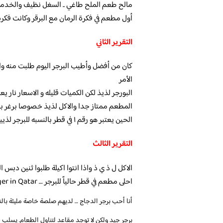
مالح طعم الملح طاغي .. السغل نظيف والخدمةمم
أول مطعم في فكرة الرمان مع البرقر وكانت فكر
التقرير الثاني
كان من أفضل وأطيب البرجر اليوم طلبت منه وال
الأمر
البورجر لذيذ لكن الكميات قليله و الاسعار نار يعني بورجر ب 29
المطعم ممتاز جدا والاكل لذيذ خصوصا برغر بد
الحين يعتبر هو رقم ١ في قطر بالنسبه للبرجر لذيييذ بس عيبه الزحمه
التقرير الثالث
الاكل ل ذ ي ذ واذا انتوا اكيلة طلبوا ثنين دبس
احلى مطعم في قطر حالياً للبرجر … the best burger in Qatar موفقين بس شوي زحمه
أنا أحب برجر الدجاج … لديهم صلصة خاصة مليئة بالن
برجر جيد ولكن لا توجد مقاعد لتناول الطعام. يسلب 