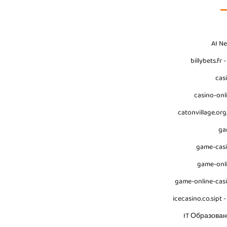
AI N
billybets.fr 
cas
casino-onl
catonvillage.org
ga
game-cas
game-onl
game-online-cas
icecasino.co.sipt -
IT Образова