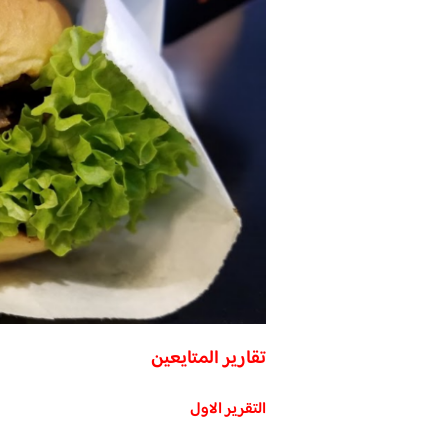
تقارير المتايعين
التقرير الاول