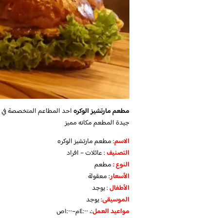
مطعم مارتشيز الوكره
احد المطاعم المتخصصة في الب
جيدة المطعم مكانه مميز
الاسم
: مطعم مارتشيز الوكره
التصنيف
: عائلات – افراد
النوع :
مطعم
الأسعار
:
معقولة
الأطفال
:
يوجد
الموسيقى
:
يوجد
مواعيد العمل
:، ٤:٠٠م–١:٠٠ص