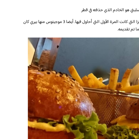
يسلبني هو الخادم الذي حذفته في قطر
طلبت 5 أنواع مختلفة من البرغر بما في ذلك برجر البيتزا التي كانت المرة الأولى التي أحاول فيها. أيضا 3 موجيتوس منها بيري كان