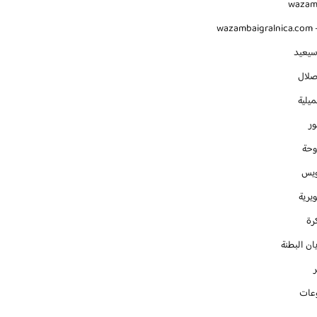
waza
wazambaigralnica.com -
سيعيد
صلال
يلية
ور
وحة
ويس
يرية
رة
ان البطنة
عات