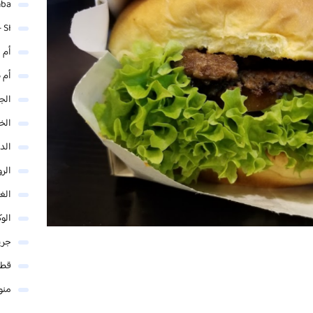
mba
 SI
أم 
أم 
الجم
الخ
الد
الر
الغو
الوك
جري
قطر
منو