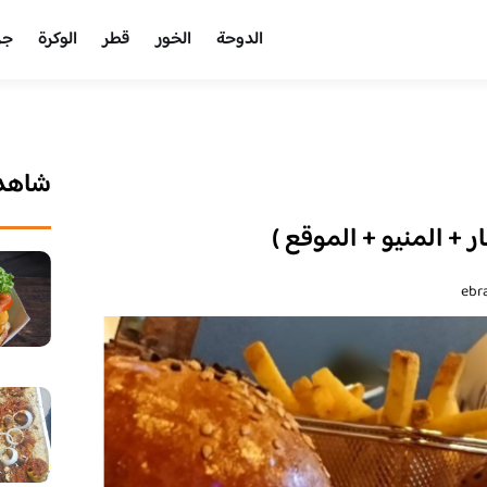
الدوحة
الخور
قطر
الوكرة
جر
شاهد 
 + المنيو + الموقع )
ebr