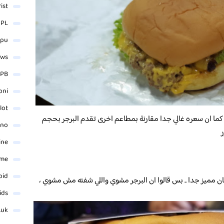
rist
 PL
_pu
ews
PB
oni
lot
، كما ان سعره غالي جدا مقارنة بمطاعم اخرى تقدم البرجر بحجم
ino
ر
ine
ame
oid
 مميز جدا .. بس قالوا ان البرجر مشوي واللي شفته مش مشوي ،
ids
.uk