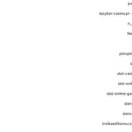
ju
lazybar-casino.pl -
n
N
pinupt
s
slot-cas
slot-onl
slot-online-g
ster
stero
troikaeditions.co