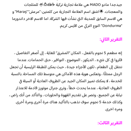
جيدجدا مادو MADO هي علامة تجارية تركية ☕️🍰🍮🍧 للمثلجات
والمعجنات. 🌟اشتق اسم العلامة التجارية من كلمتين: “مرعش” “Maraş” و
هي الاسم السابق للمدينة التي نشأت فيها الشركة. اما الاسم الاخر داندورما
“Dondurma” النوع التركي من الآيس كريم.
التقرير الثاني:
إنه مطعم 5 نجوم بالفعل ، المكان “المشرق” للغاية ، إلى أصغر التفاصيل ،
فكروا في كل شيء ، الديكور ، الموضوع ، النوافير ، حتى الحمامات. عندما
ننتقل إلى الطعام ، تكون الأجزاء جيدة ، حيث يمكن للطبقة الرئيسية أن تجعل
الرجل ممتلئًا ، وتعكس هوية هذه الأماكن هي متوسط ​​تلك المساحة. بالنسبة
للخدمة ، لا يمكنك تمييز المكان الجيد عن الظروف العادية أو السيئة في
الظروف العادية ، عندما يحدث خطأ ، وترى جنرال موتورز قادمة للاعتذار
نيابة عن الجميع ، وتصر على تقديم القهوة والحلويات ، والتأكد من أنك راض ،
وكذلك خدمة 5 نجوم. سوف نذهب بالتأكيد هناك مرة أخرى ومرة ​​أخرى.
ومره اخرى.
التقرير الثالث: