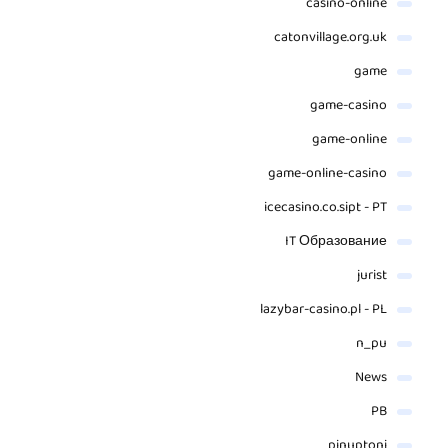
casino-online
catonvillage.org.uk
game
game-casino
game-online
game-online-casino
icecasino.co.sipt - PT
IT Образование
jurist
lazybar-casino.pl - PL
n_pu
News
PB
pinuptoni