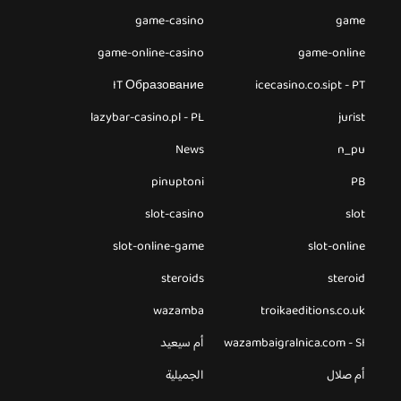
game-casino
game
game-online-casino
game-online
IT Образование
icecasino.co.sipt - PT
lazybar-casino.pl - PL
jurist
News
n_pu
pinuptoni
PB
slot-casino
slot
slot-online-game
slot-online
steroids
steroid
wazamba
troikaeditions.co.uk
wazambaigralnica.com - SI
أم سيعيد
أم صلال
الجميلية