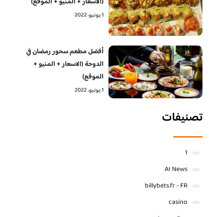
(الاسعار + المنيو + الموقع)
1 يونيو، 2022
أفضل مطعم سحور رمضان في
الدوحة (الاسعار + المنيو +
الموقع)
1 يونيو، 2022
تصنيفات
1
AI News
billybets.fr - FR
casino