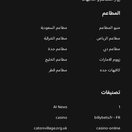
المطاعم
منيو المطاعم
مطاعم السعودية
مطاعم الرياض
مطاعم الشرقية
مطاعم دبي
مطاعم جدة
زووم الامارات
مطاعم الخليج
كافيهات جده
مطاعم قطر
تصنيفات
AI News
1
casino
billybets.fr - FR
catonvillage.org.uk
casino-online