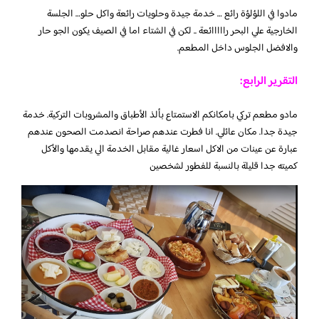
مادوا في اللؤلؤة رائع … خدمة جيدة وحلويات رائعة واكل حلو… الجلسة
الخارجية علي البحر رااااائعة .. لكن في الشتاء اما في الصيف يكون الجو حار
والافضل الجلوس داخل المطعم.
التقرير الرابع:
مادو مطعم تركي بامكانكم الاستمتاع بألذ الأطباق والمشروبات التركية. خدمة
جيدة جدا. مكان عائلي. انا فطرت عندهم صراحة انصدمت الصحون عندهم
عبارة عن عينات من الاكل اسعار غالية مقابل الخدمة الي يقدمها والأكل
كميته جدا قليلة بالنسبة للفطور لشخصين