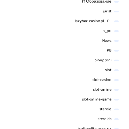
IT Образование
jurist
lazybar-casino.pl - PL
n_pu
News
PB
pinuptoni
slot
slot-casino
slot-online
slot-online-game
steroid
steroids