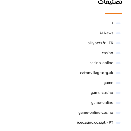
تصنيفات
1
AI News
billybets.fr - FR
casino
casino-online
catonvillage.org.uk
game
game-casino
game-online
game-online-casino
icecasino.co.sipt - PT