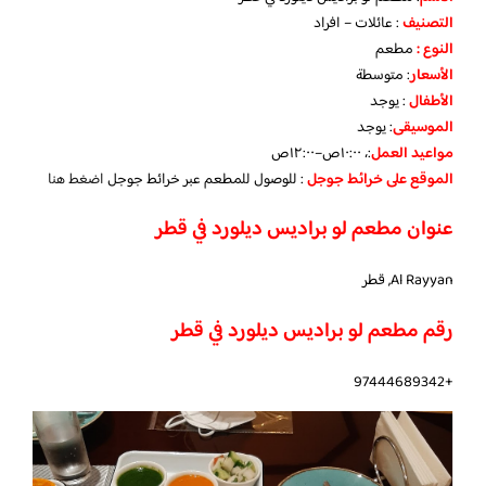
التصنيف
: عائلات – افراد
النوع :
مطعم
الأسعار
:
متوسطة
الأطفال
:
يوجد
الموسيقى
:
يوجد
مواعيد العمل
:، ١٠:٠٠ص–١٢:٠٠ص
الموقع على خرائط جوجل
: للوصول للمطعم عبر خرائط جوجل
اضغط هنا
عنوان مطعم لو براديس ديلورد في قطر
Al Rayyan, قطر
رقم مطعم لو براديس ديلورد في قطر
+97444689342