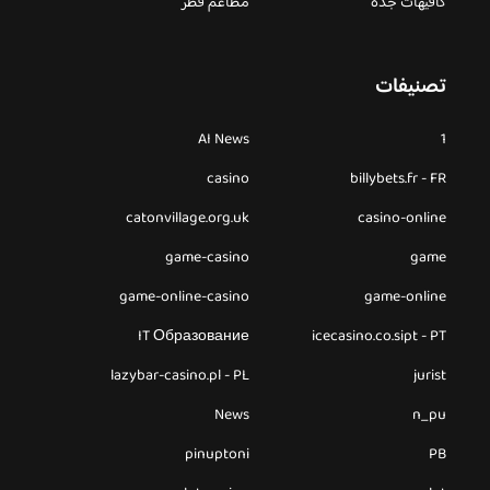
كافيهات جده
مطاعم قطر
تصنيفات
AI News
1
casino
billybets.fr - FR
catonvillage.org.uk
casino-online
game-casino
game
game-online-casino
game-online
IT Образование
icecasino.co.sipt - PT
lazybar-casino.pl - PL
jurist
News
n_pu
pinuptoni
PB