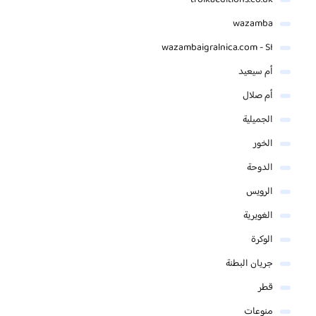
troikaeditions.co.uk
wazamba
wazambaigralnica.com - SI
أم سيعيد
أم صلال
الجميلية
الخور
الدوحة
الرويس
الغويرية
الوكرة
جريان البطنة
قطر
منوعات