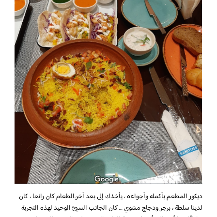
ديكور المطعم بأكمله وأجواءه ، يأخذك إلى بعد آخر.الطعام كان رائعا ، كان
لدينا سلطة ، برجر ودجاج مشوي … كان الجانب السيئ الوحيد لهذه التجربة