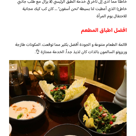
خاطئًا مما أدى إلى تأخر في خدمة الطبق الرئيسي (لا يزال مع طلب جانبي
خاطئ) الذي أعطيت لنا بسيطة “نحن آسفون” …. كان كب كيك مجانية
للاحتفال يوم المرأة
افضل اطباق المطعم
قائمة الطعام متنوعة و الجودة أفضل بكثير مما توقعت. المكونات طازجة
وريزوتو السالمون بالذات كان لذيذ جداً. الخدمة ممتازة 👌.