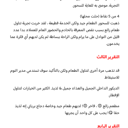
التجربة. موصى به للغاية للسحور.
4 من 5 نقاط (حلت محلها)
ذهبت للسحور. الطعام جيد ولكن الخدمة فظيعة ، لقد خربت تجربة تناول
طعام رائع بسبب نقص المعرفة بالخادم والحضور العام للعملاء. بدا عدد
قليل من النوادل على ما يرام ولكن الراحة ببساطة لم يكن لديهم أي فكرة عما
يخدمون.
التقرير الثالث
قد تذهب مرة أخرى لتناول الطعام ولكن بالتأكيد سوف تستدعي مدير النوم
للاستيقاظ.
الديكور الداخلي الجميل والغذاء جميل & لذيذ. الكثير من الخيارات لتناول
الإفطار.
مطعم رائع 😍 ، فاخر 😍! لديهم طعام جيد وخاصة دجاج برياني إنه لذيذ
حقا 😋! يجب على كل واحد أن يجربها
التقرير الرابع