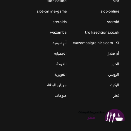
slot-casino
slot
slot-online-game
slot-online
steroids
steroid
wazamba
troikaeditions.co.uk
wazambaigralnica.com - SI
أم سيعيد
أم صلال
الجميلية
الخور
الدوحة
الرويس
الغويرية
الوكرة
جريان البطنة
قطر
منوعات