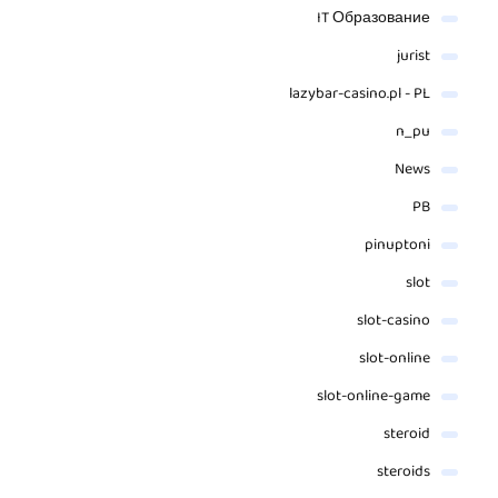
IT Образование
jurist
lazybar-casino.pl - PL
n_pu
News
PB
pinuptoni
slot
slot-casino
slot-online
slot-online-game
steroid
steroids