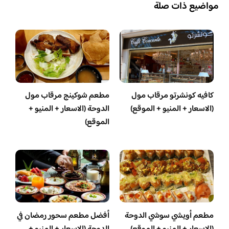
مواضيع ذات صلة
كافيه كونشرتو مرقاب مول
مطعم شوكينج مرقاب مول
(الاسعار + المنيو + الموقع)
الدوحة (الاسعار + المنيو +
الموقع)
مطعم أويشي سوشي الدوحة
أفضل مطعم سحور رمضان في