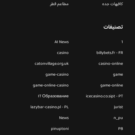
كافيهات جده
مطاعم قطر
تصنيفات
AI News
1
casino
billybets.fr - FR
catonvillage.org.uk
casino-online
game-casino
game
game-online-casino
game-online
IT Образование
icecasino.co.sipt - PT
lazybar-casino.pl - PL
jurist
News
n_pu
pinuptoni
PB