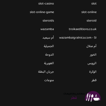
slot-casino
slot
slot-online-game
slot-online
steroids
steroid
wazamba
troikaeditions.co.uk
wazambaigralnica.com - SI
أم سيعيد
أم صلال
الجميلية
الخور
الدوحة
الرويس
الغويرية
الوكرة
جريان البطنة
قطر
منوعات