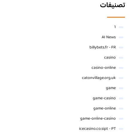
تصنيفات
1
AI News
billybets.fr - FR
casino
casino-online
catonvillage.org.uk
game
game-casino
game-online
game-online-casino
icecasino.co.sipt - PT