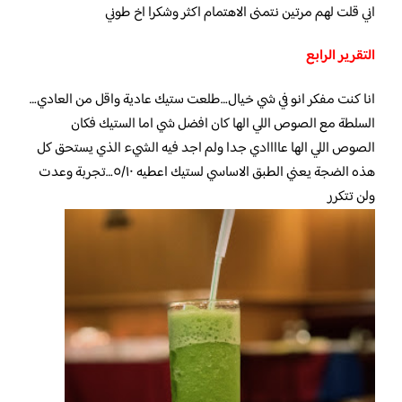
اني قلت لهم مرتين نتمنى الاهتمام اكثر وشكرا اخ طوني
التقرير الرابع
انا كنت مفكر انو في شي خيال…طلعت ستيك عادية واقل من العادي…
السلطة مع الصوص اللي الها كان افضل شي اما الستيك فكان
الصوص اللي الها عاااادي جدا ولم اجد فيه الشيء الذي يستحق كل
هذه الضجة يعني الطبق الاساسي لستيك اعطيه ٥/١٠…تجربة وعدت
ولن تتكرر