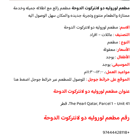
مطعم لوروليه دو لانتركوت الدوحة
مطعم رائع مع اطلاله جميله وخدمة
ممتازة والطعام متنوع وتجربة جديده والمكان سهل الوصول اليه
الاسم
: مطعم لوروليه دو لانتركوت الدوحة
التصنيف
: عائلات – افراد
النوع :
مطعم
الأسعار
:
معقولة
الأطفال
:
يوجد
الموسيقى
:
يوجد
مواعيد العمل
:، ١٢:٠٠–١١:٣٠م
الموقع على خرائط جوجل
: للوصول للمطعم عبر خرائط جوجل
اضغط هنا
عنوان مطعم لوروليه دو لانتركوت الدوحة
The Pearl Qatar, Parcel 1 – Unit 41، قطر
رقم مطعم لوروليه دو لانتركوت الدوحة
+97444428118