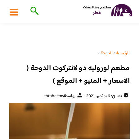
الرئيسية
›
الدوحة
›
مطعم لوروليه دو لانتركوت الدوحة (
الاسعار + المنيو + الموقع )
نشر في: 6 نوفمبر، 2021
بواسطة:
ebraheem