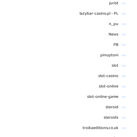
jurist
lazybar-casino.pl - PL
n_pu
News
PB
pinuptoni
slot
slot-casino
slot-online
slot-online-game
steroid
steroids
troikaeditions.co.uk