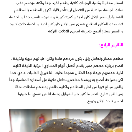
اسعار معقولة وكمية الوجبات كافية وطعم لذيذ جدا ولكنه مزدحم عقب
صلاة الجمعة مباشرة من الافضل ان تتأخر قليلا فكرنى المطعم بالمطاعم
الشعبية فى مصر الاكل كان لذيذ و كميته كبيرة و سعره مناسب جدا و الخدمة
فيه جيدة المكان له طابع شعبى بس الاكل كان كتير لذيذ و الكمية كانت كبيرة
و السعر ممتاز أنصح بتجربته لمحبى الاكلات التركيه
التقرير الرابع:
مطعم ممتاز وتعامل راق ، يكون مزدحم عادة ولكن اطباقهم شهية ولذيذة ..
انصح بزيارته مطعم مميز يقدم أفضل أنواع المشاوي التركية الذيذة اكلهم
لذيذ خدمتهم جيدة جدا المكان عموما نظيف التاخير في الطلبات عادي جدا
لكن بصراحة أنصح به وبشدة مطعم يستاهل علاوة على أسعاره المناسبة جدآ
والغير مبالغ فيها من احلى المطاعم واكلهم طاعم وعندهم سلطات تحفة
بس الفى شارع النصر ما كتير حلو للعوايل زحمة انا عن نفسي ما حبيتوا
احسن تاخد الاكل وتروح