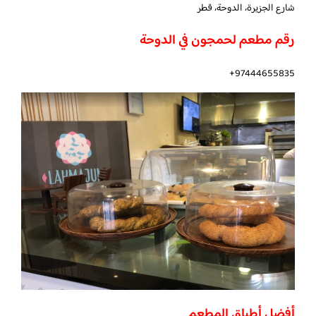
شارع الجزيرة، الدوحة، قطر
رقم مطعم لحمجون في الدوحة
97444655835+
أفضل أطباق المطعم