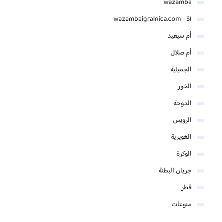
wazamba
wazambaigralnica.com - SI
أم سيعيد
أم صلال
الجميلية
الخور
الدوحة
الرويس
الغويرية
الوكرة
جريان البطنة
قطر
منوعات