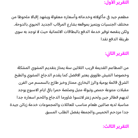
التقرير الأول:
مطعم جيد في مأكولاته وخدماته وأسعاره معقولة ويشهد إقبالا ملحوظا من
مختلف الجنسيات ويتميز بموقعه بشارع المرقاب الجديد الحيوي بالدوحة..
ولكن ينقصه توفير خدمة الدفع بالبطاقات الائتمانية حيث لا توجد به سوى
طريقة الدفع نقدا
التقرير الثاني:
من المطاعم القديمة قريب الثلاثين سنة يمتاز بتقديم المشوي المشكلة
وخصوصا الشيش طاووق يعتبر الافضل كما يقدم الدجاج المشوي والطبخ
الشرقي قائمة يومية والرز البخاري ممتاز وخبز طازج بالسمسم من الفرن
مقبلات متنوعة حمص وتبولة متبل وصلصة حمرا باقي ايام الاسبوع يوجد
لديهم فطائر جبن ولحم زعتر لاتنسوا شاورما الدجاج واللحم اسعاره جدا
مناسبة لديه صالتين طعام مناسب للعائلات والمجموعات خدمة زبائن جيدة
جدا مزدحم الخميس والجمعة يفضل الطلب المسبق
التقرير الثالث: