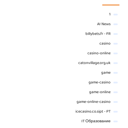
1
AI News
billybets.fr - FR
casino
casino-online
catonvillage.org.uk
game
game-casino
game-online
game-online-casino
icecasino.co.sipt - PT
IT Образование