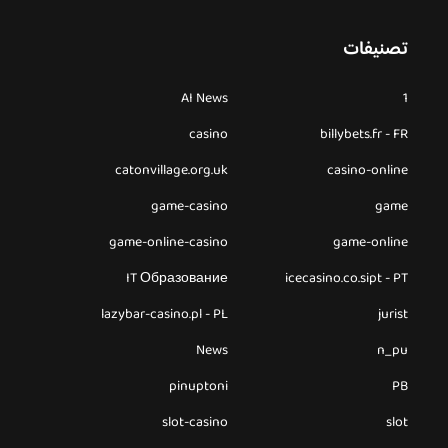
تصنيفات
AI News
1
casino
billybets.fr - FR
catonvillage.org.uk
casino-online
game-casino
game
game-online-casino
game-online
IT Образование
icecasino.co.sipt - PT
lazybar-casino.pl - PL
jurist
News
n_pu
pinuptoni
PB
slot-casino
slot