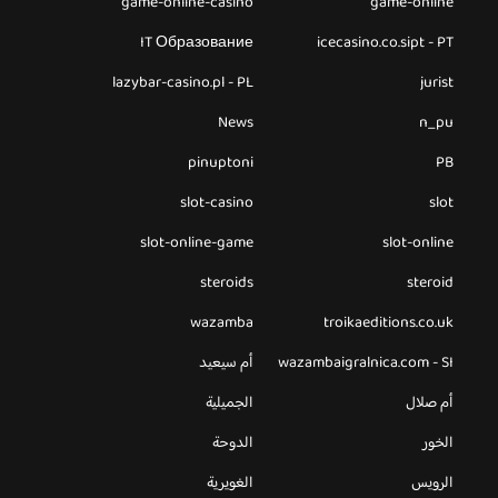
game-online-casino
game-online
IT Образование
icecasino.co.sipt - PT
lazybar-casino.pl - PL
jurist
News
n_pu
pinuptoni
PB
slot-casino
slot
slot-online-game
slot-online
steroids
steroid
wazamba
troikaeditions.co.uk
wazambaigralnica.com - SI
أم سيعيد
أم صلال
الجميلية
الخور
الدوحة
الرويس
الغويرية