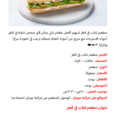
مطعم لبلاب في قطر لديهم أفضل طعام نباتي يمكن لأي شخص تناوله في قطر.
أجواء الاسترخاء مع مزيج من أجواء الغابة تجعلك ترغب في العودة مرارًا
وتكرارًا 🌱🥑❤️
الاسم
: مطعم لبلاب في قطر
التصنيف
: عائلات – افراد
النوع :
مطعم
الأسعار
:
معقولة
الأطفال
:
يوجد
الموسيقى
:
يوجد
مواعيد العمل
:، ٧:٠٠ص–١٢:٣٠ص
الموقع على خرائط جوجل
: للوصول للمطعم عبر خرائط جوجل
اضغط هنا
عنوان مطعم لبلاب في قطر