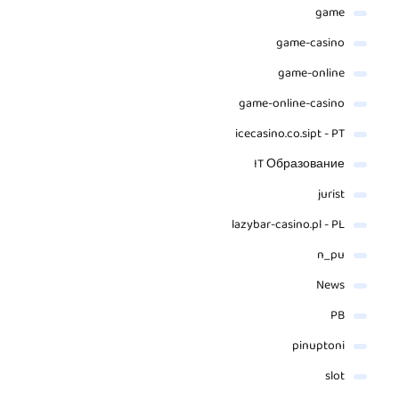
game
game-casino
game-online
game-online-casino
icecasino.co.sipt - PT
IT Образование
jurist
lazybar-casino.pl - PL
n_pu
News
PB
pinuptoni
slot