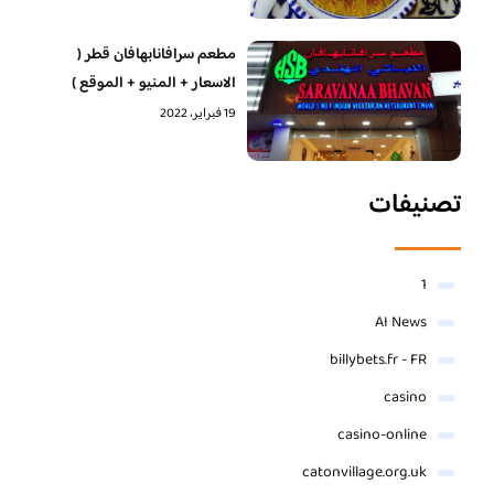
مطعم سرافانابهافان قطر (
الاسعار + المنيو + الموقع )
19 فبراير، 2022
تصنيفات
1
AI News
billybets.fr - FR
casino
casino-online
catonvillage.org.uk