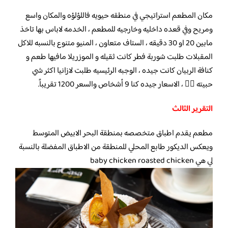
مكان المطعم استراتيجي في منطقه حيويه فاللؤلؤه والمكان واسع
ومريح وفي قعده داخليه وخارجيه للمطعم ، الخدمه لاباس بها تاخذ
مابين 20 او 30 دقيقه ، الستاف متعاون ، المنيو متنوع بالنسبه للاكل
المقبلات طلبت شوربة فطر كانت ثقيله و الموزريلا مافيها طعم و
كنافة الربيان كانت جيده ، الوجبه الرئيسيه طلبت لازانيا اكثر شي
حبيته 👍🏻 ، الاسعار جيده كنا 9 أشخاص والسعر 1200 تقريباً.
التقرير الثالث
مطعم يقدم اطباق متخصصه بمنطقة البحر الابيض المتوسط
ويعكس الديكور طابع المحلي للمنطقة من الاطباق المفضلة بالنسبة
لي هي baby chicken roasted chicken