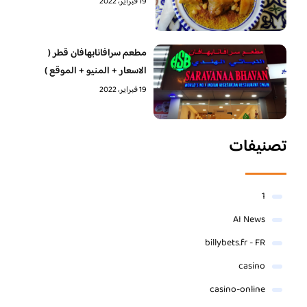
19 فبراير، 2022
مطعم سرافانابهافان قطر (
الاسعار + المنيو + الموقع )
19 فبراير، 2022
تصنيفات
1
AI News
billybets.fr - FR
casino
casino-online