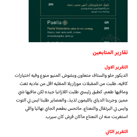
تقارير المتابعين
التقرير الاول
الديكور حلو والستاف متعاون وبشوش. المنيو منوع وفيه اختيارات
كافيه، طلبت من المقبلات موزاريلا المقليه اقل من عاديه تغث
ومافيها طعم، كطبق رئيسي طلبت اللازانيا جيده لكن مافيها شي
مميز، وجربنا الدياي بالليمون لذيذ، والعصاير طلبنا ايس تي التوت
وايس تي البرتقال والنعناع، ماتحس بطعم الجاي نهائيا واللي
استغربت منه ان النعناع ماكان فرش كان سيرب.
التقرير الثاني