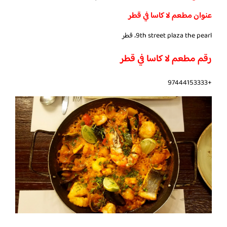
عنوان مطعم لا كاسا في قطر
9th street plaza the pearl، قطر
رقم مطعم لا كاسا في قطر
+97444153333