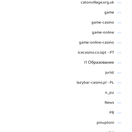
catonvillage.org.uk
game
game-casino
game-online
game-online-casino
icecasino.co.sipt - PT
IT Образование
jurist
lazybar-casino.pl - PL
n_pu
News
PB
pinuptoni