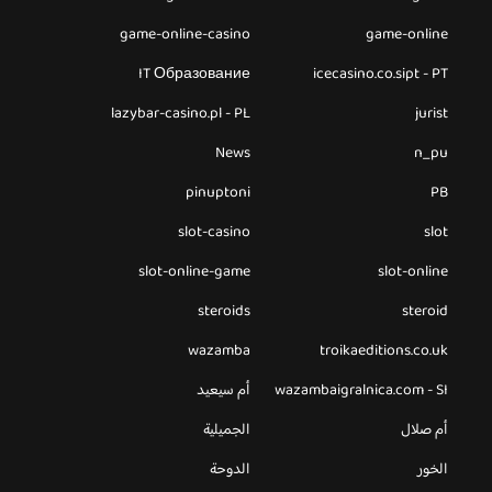
game-online-casino
game-online
IT Образование
icecasino.co.sipt - PT
lazybar-casino.pl - PL
jurist
News
n_pu
pinuptoni
PB
slot-casino
slot
slot-online-game
slot-online
steroids
steroid
wazamba
troikaeditions.co.uk
wazambaigralnica.com - SI
أم سيعيد
أم صلال
الجميلية
الخور
الدوحة