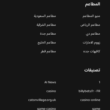
المطاعم
منيو المطاعم
مطاعم السعودية
مطاعم الرياض
مطاعم الشرقية
مطاعم دبي
مطاعم جدة
زووم الامارات
مطاعم الخليج
كافيهات جده
مطاعم قطر
تصنيفات
AI News
1
casino
billybets.fr - FR
catonvillage.org.uk
casino-online
game-casino
game