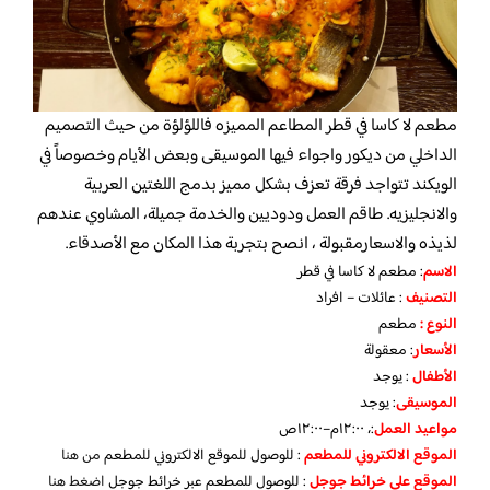
مطعم لا كاسا في قطر المطاعم المميزه فاللؤلؤة من حيث التصميم
الداخلي من ديكور واجواء فيها الموسيقى وبعض الأيام وخصوصاً في
الويكند تتواجد فرقة تعزف بشكل مميز بدمج اللغتين العربية
والانجليزيه. طاقم العمل ودوديين والخدمة جميلة، المشاوي عندهم
لذيذه والاسعارمقبولة ، انصح بتجربة هذا المكان مع الأصدقاء.
الاسم
: مطعم لا كاسا في قطر
التصنيف
: عائلات – افراد
النوع :
مطعم
الأسعار
:
معقولة
الأطفال
:
يوجد
الموسيقى
:
يوجد
مواعيد العمل
:، ١٢:٠٠م–١٢:٠٠ص
الموقع الالكتروني للمطعم
: للوصول للموقع الالكتروني للمطعم
من هنا
الموقع على خرائط جوجل
: للوصول للمطعم عبر خرائط جوجل
اضغط هنا