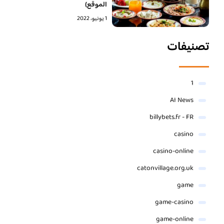
الموقع)
1 يونيو، 2022
تصنيفات
1
AI News
billybets.fr - FR
casino
casino-online
catonvillage.org.uk
game
game-casino
game-online