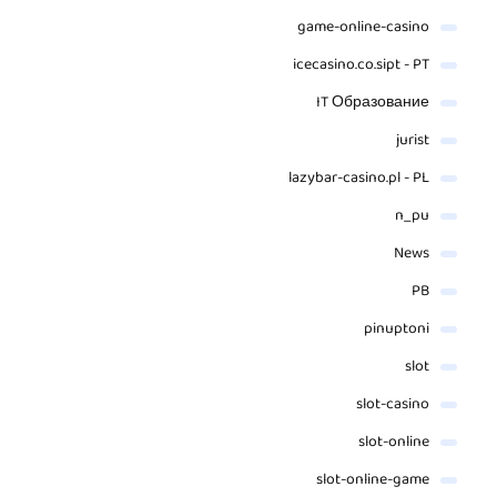
game-online-casino
icecasino.co.sipt - PT
IT Образование
jurist
lazybar-casino.pl - PL
n_pu
News
PB
pinuptoni
slot
slot-casino
slot-online
slot-online-game