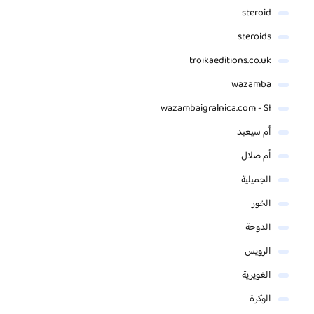
steroid
steroids
troikaeditions.co.uk
wazamba
wazambaigralnica.com - SI
أم سيعيد
أم صلال
الجميلية
الخور
الدوحة
الرويس
الغويرية
الوكرة