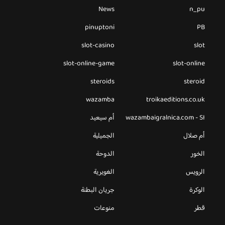
News
n_pu
pinuptoni
PB
slot-casino
slot
slot-online-game
slot-online
steroids
steroid
wazamba
troikaeditions.co.uk
wazambaigralnica.com - SI
أم سيعيد
أم صلال
الجميلية
الخور
الدوحة
الرويس
الغويرية
الوكرة
جريان البطنة
قطر
منوعات