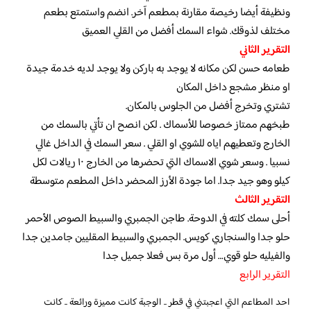
ونظيفة أيضا رخيصة مقارنة بمطعم آخر. انضم واستمتع بطعم
مختلف لذوقك. شواء السمك أفضل من القلي العميق
التقرير الثاني
طعامه حسن لكن مكانه لا يوجد به باركن ولا يوجد لديه خدمة جيدة
او منظر مشجع داخل المكان
تشتري وتخرج أفضل من الجلوس بالمكان.
طبخهم ممتاز خصوصا للأسماك . لكن انصح ان تأتي بالسمك من
الخارج وتعطيهم اياه للشوي او القلي . سعر السمك في الداخل غالي
نسبيا . وسعر شوي الاسماك التي تحضرها من الخارج ١٠ ريالات لكل
كيلو وهو جيد جدا. اما جودة الأرز المحضر داخل المطعم متوسطة
التقرير الثالث
أحلى سمك كلته في الدوحة. طاجن الجمبري والسبيط الصوص الأحمر
حلو جدا والسنجاري كويس. الجمبري والسبيط المقليين جامدين جدا
والفيليه حلو قوي… أول مرة بس فعلا جميل جدا
التقرير الرابع
احد المطاعم التي اعجبتني في قطر .. الوجبة كانت مميزة ورائعة .. كانت