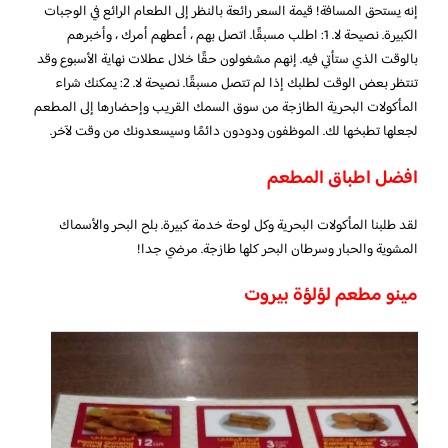
إنه يستحق المسافة! قيمة السعر رائعة بالنظر إلى الطعام الرائع في الوجبات
الكبيرة. نصيحة لا. 1: اطلب مسبقًا. اتصل بهم ، أعطهم أمرك ، وأخبرهم
بالوقت الذي ستأتي فيه. إنهم مشغولون حقًا خلال عطلات نهاية الأسبوع وقد
تنتظر بعض الوقت لطلبك إذا لم تتصل مسبقًا. نصيحة لا. 2: يمكنك شراء
المأكولات البحرية الطازجة من سوق السمك القريب وإحضارها إلى المطعم
لجعلها تطبخها لك. الموظفون ودودون دائمًا وسيسعدونك من وقت لآخر.
افضل اطباق المطعم
لقد طلبنا المأكولات البحرية وكل لوحة خدمة كبيرة. بلح البحر والأسماك
المشوية والحبار وسرطان البحر كلها طازجة. مرضي جدا!
مينو مطعم لؤلؤة بيروت