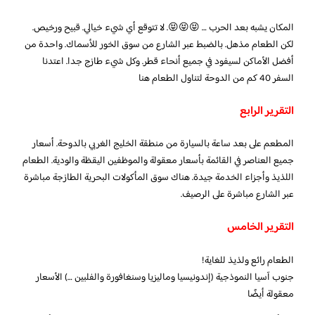
المكان يشبه بعد الحرب … 😝😝😝. لا تتوقع أي شيء خيالي. قبيح ورخيص.
لكن الطعام مذهل. بالضبط عبر الشارع من سوق الخور للأسماك. واحدة من
أفضل الأماكن لسيفود في جميع أنحاء قطر. وكل شيء طازج جدا. اعتدنا
السفر 40 كم من الدوحة لتناول الطعام هنا
التقرير الرابع
المطعم على بعد ساعة بالسيارة من منطقة الخليج الغربي بالدوحة. أسعار
جميع العناصر في القائمة بأسعار معقولة والموظفين اليقظة والودية. الطعام
اللذيذ وأجزاء الخدمة جيدة. هناك سوق المأكولات البحرية الطازجة مباشرة
عبر الشارع مباشرة على الرصيف.
التقرير الخامس
الطعام رائع ولذيذ للغاية!
جنوب آسيا النموذجية (إندونيسيا وماليزيا وسنغافورة والفلبين …) الأسعار
معقولة أيضًا