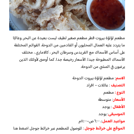
مطعم لؤلؤة بيروت قطر مطعم صغير لطيف ليست بعيدة عن البحر. وغالبًا
ما يتردد عليه العمال المحليون أو القادمين من الدوحة. القوائم المختلفة
على أساس الأسماك مع القريدس وسرطان البحر ، كالاماري ، مختلف
الأسماك المطبوخة جيدا. الأسعار رخيصة جدا. كما أوصى لأولئك الذين
يرغبون في المشي من الدوحة.
الاسم
: مطعم لؤلؤة بيروت الدوحة
التصنيف
: عائلات – افراد
النوع :
مطعم
الأسعار
:
متوسطة
الأطفال
:
يوجد
الموسيقى
:
يوجد
مواعيد العمل
:، ٦:٠٠ص–١١:٠٠م
الموقع على خرائط جوجل
: للوصول للمطعم عبر خرائط جوجل
اضغط هنا