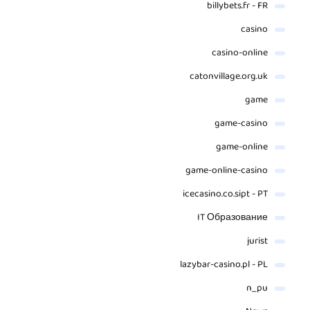
billybets.fr - FR
casino
casino-online
catonvillage.org.uk
game
game-casino
game-online
game-online-casino
icecasino.co.sipt - PT
IT Образование
jurist
lazybar-casino.pl - PL
n_pu