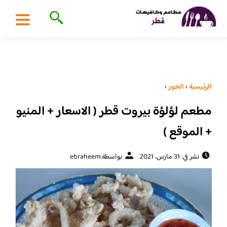
الرئيسية
›
الخور
›
مطعم لؤلؤة بيروت قطر ( الاسعار + المنيو
+ الموقع )
نشر في: 31 مارس، 2021
بواسطة:
ebraheem