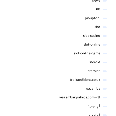
News
PB
pinuptoni
slot
slot-casino
slot-online
slot-online-game
steroid
steroids
troikaeditions.co.uk
wazamba
wazambaigralnica.com - SI
أم سيعيد
أم صلال