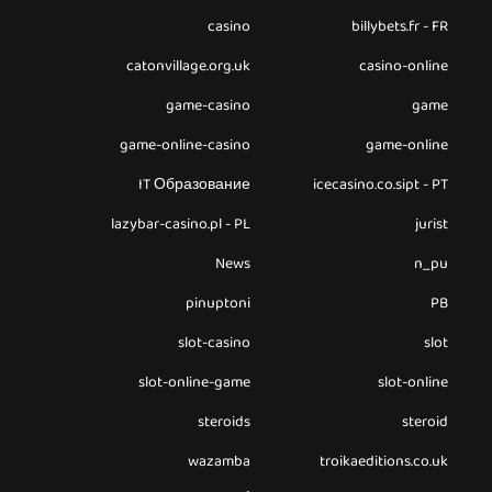
casino
billybets.fr - FR
catonvillage.org.uk
casino-online
game-casino
game
game-online-casino
game-online
IT Образование
icecasino.co.sipt - PT
lazybar-casino.pl - PL
jurist
News
n_pu
pinuptoni
PB
slot-casino
slot
slot-online-game
slot-online
steroids
steroid
wazamba
troikaeditions.co.uk