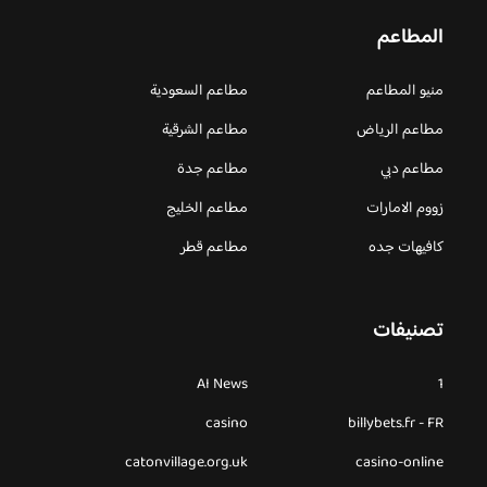
المطاعم
منيو المطاعم
مطاعم السعودية
مطاعم الرياض
مطاعم الشرقية
مطاعم دبي
مطاعم جدة
زووم الامارات
مطاعم الخليج
كافيهات جده
مطاعم قطر
تصنيفات
AI News
1
casino
billybets.fr - FR
catonvillage.org.uk
casino-online