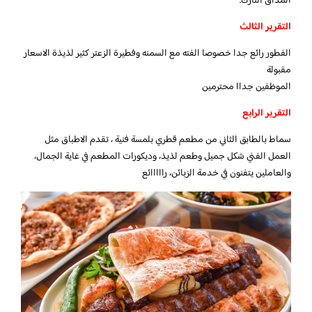
المذاق النازك.
التقرير الثالث
الفطور رائع جدا خصوصا الفته مع السمنه وفطيرة الزعتر كثير لذيذة الاسعار
مقبولة
الموظفين جداا محترمين
التقرير الرابع
سماط بالطابق الثاني من مطعم قطري بلمسة فنية ، تقدم الاطباق مثل
العمل الفني شكل جميل وطعم لذيذ، وديكورات المطعم في غاية الجمال،
والعاملين يتفنون في خدمة الزبائن، رااااائع