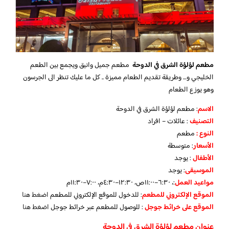
مطعم لؤلؤة الشرق في الدوحة
مطعم جميل وانيق ويجمع بين الطعم
الخليجي و… وطريقة تقديم الطعام مميزة .. كل ما عليك تنظر الى الجرسون
وهو يوزع الطعام
الاسم
: مطعم لؤلؤة الشرق في الدوحة
التصنيف
: عائلات – افراد
النوع :
مطعم
الأسعار
:
متوسطة
الأطفال
:
يوجد
الموسيقى
:
يوجد
مواعيد العمل
:، ٦:٣٠–١١:٠٠ص، ١٢:٣٠–٤:٣٠م، ٧:٠٠–١١:٣٠م
الموقع الإلكتروني للمطعم
: للدخول للموقع الإلكتروني للمطعم
اضغط هنا
الموقع على خرائط جوجل
: للوصول للمطعم عبر خرائط جوجل
اضغط هنا
عنوان مطعم لؤلؤة الشرق في الدوحة