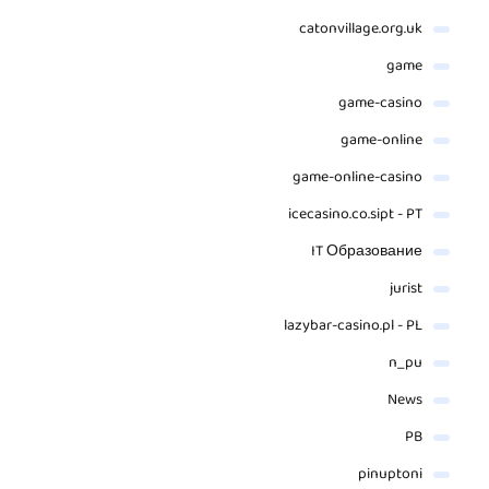
catonvillage.org.uk
game
game-casino
game-online
game-online-casino
icecasino.co.sipt - PT
IT Образование
jurist
lazybar-casino.pl - PL
n_pu
News
PB
pinuptoni