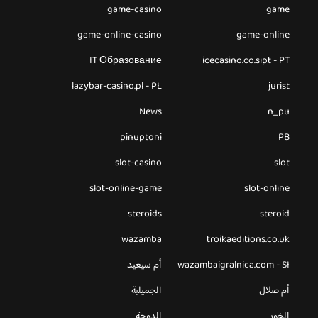
game-casino
game
game-online-casino
game-online
IT Образование
icecasino.co.sipt - PT
lazybar-casino.pl - PL
jurist
News
n_pu
pinuptoni
PB
slot-casino
slot
slot-online-game
slot-online
steroids
steroid
wazamba
troikaeditions.co.uk
wazambaigralnica.com - SI
أم سيعيد
أم صلال
الجميلية
الخور
الدوحة