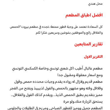
محل هندي
افضل اطباق المطعم
كل السعادة تعتمد على وجبة فطور ممتعة ،تجده في مطعم بيروت”الحمص
والفلافل رائع والموظفين بشوشين وسريعين شكرا لكم
تقارير المتابعين
التقرير الاول
مطعم عالبال أطيب اكل شعبي تونسي وخاصة الكسكسي التونسي
ومع اسعار معقولة ومقبول جدا
مطعم قديم ولازال له رواده يقدم وجبات محدده حمص وفول
وفلافل وفته وهو مشهور بالحمص والفول لذييييذ ويفتح من الفجر
مميز بتقديم بطبق الحمص الذيذ… ويقدم كذلك الفول والفلافل…
يستحق الزيارة منك..ولو مرة
المطعم جميل ووميز للفطور الصباحي ومريح في الطاولات والجلوس