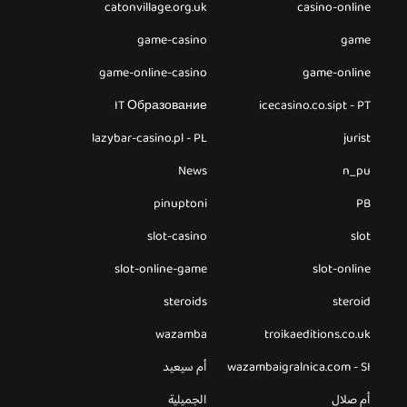
catonvillage.org.uk
casino-online
game-casino
game
game-online-casino
game-online
IT Образование
icecasino.co.sipt - PT
lazybar-casino.pl - PL
jurist
News
n_pu
pinuptoni
PB
slot-casino
slot
slot-online-game
slot-online
steroids
steroid
wazamba
troikaeditions.co.uk
wazambaigralnica.com - SI
أم سيعيد
أم صلال
الجميلية