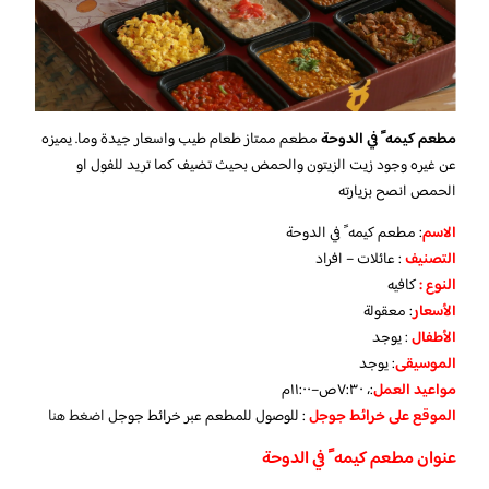
مطعم كيمه ً في الدوحة
مطعم ممتاز طعام طيب واسعار جيدة وما. يميزه
عن غيره وجود زيت الزيتون والحمض بحيث تضيف كما تريد للفول او
الحمص انصح بزيارته
الاسم
: مطعم كيمه ً في الدوحة
التصنيف
: عائلات – افراد
النوع :
كافيه
الأسعار
:
معقولة
الأطفال
:
يوجد
الموسيقى
:
يوجد
مواعيد العمل
:، ٧:٣٠ص–١١:٠٠م
الموقع على خرائط جوجل
: للوصول للمطعم عبر خرائط جوجل
اضغط هنا
عنوان مطعم كيمه ً في الدوحة