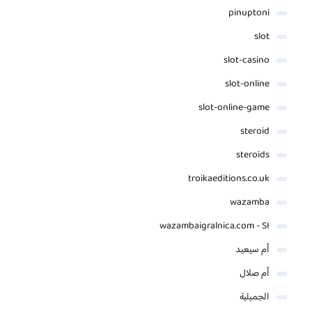
pinuptoni
slot
slot-casino
slot-online
slot-online-game
steroid
steroids
troikaeditions.co.uk
wazamba
wazambaigralnica.com - SI
أم سيعيد
أم صلال
الجميلية