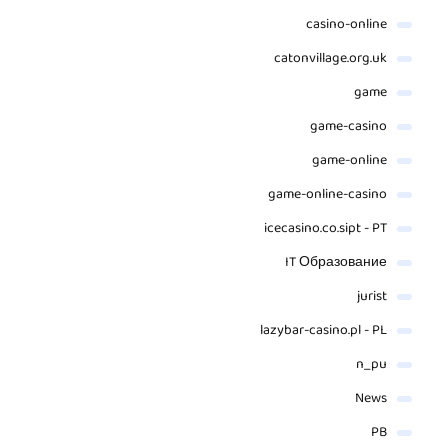
casino-online
catonvillage.org.uk
game
game-casino
game-online
game-online-casino
icecasino.co.sipt - PT
IT Образование
jurist
lazybar-casino.pl - PL
n_pu
News
PB