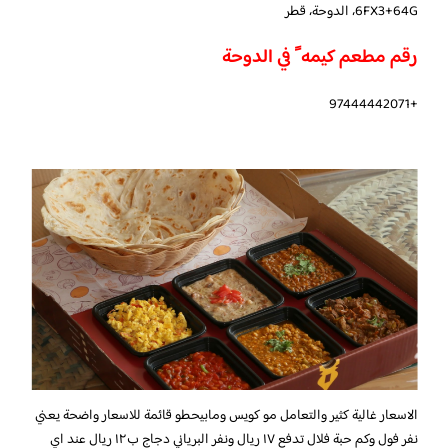
6FX3+64G، الدوحة، قطر
رقم مطعم كيمه ً في الدوحة
+97444442071
الاسعار غالية كثير والتعامل مو كويس ومابيحطو قائمة للاسعار واضحة يعني
نفر فول وكم حبة فلال تدفع ١٧ ريال ونفر البرياني دجاج ب١٢ ريال عند اي