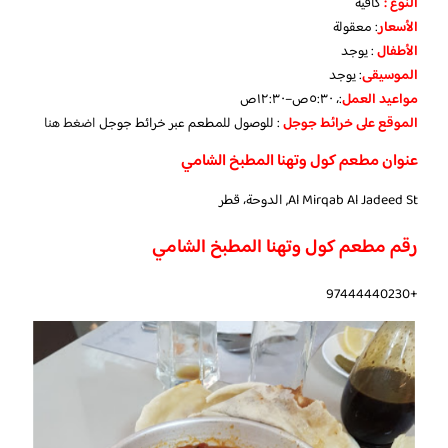
النوع :
كافيه
الأسعار
:
معقولة
الأطفال
:
يوجد
الموسيقى
:
يوجد
مواعيد العمل
:، ٥:٣٠ص–١٢:٣٠ص
الموقع على خرائط جوجل
: للوصول للمطعم عبر خرائط جوجل
اضغط هنا
عنوان مطعم كول وتهنا المطبخ الشامي
Al Mirqab Al Jadeed St, الدوحة، قطر
رقم مطعم كول وتهنا المطبخ الشامي
+97444440230