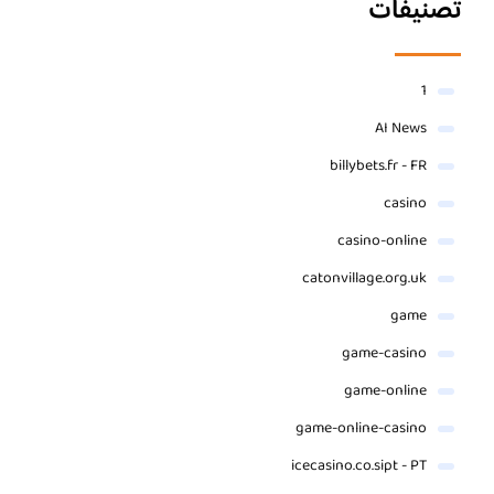
تصنيفات
1
AI News
billybets.fr - FR
casino
casino-online
catonvillage.org.uk
game
game-casino
game-online
game-online-casino
icecasino.co.sipt - PT