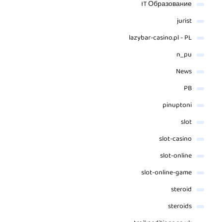
IT Образование
jurist
lazybar-casino.pl - PL
n_pu
News
PB
pinuptoni
slot
slot-casino
slot-online
slot-online-game
steroid
steroids