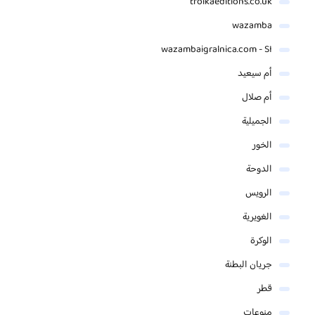
troikaeditions.co.uk
wazamba
wazambaigralnica.com - SI
أم سيعيد
أم صلال
الجميلية
الخور
الدوحة
الرويس
الغويرية
الوكرة
جريان البطنة
قطر
منوعات