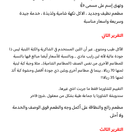
وتهنى إسم على مسمى 👍
مطعم نظيف وجديد ، الاكل نكهة شامية ولذيذة ، خدمة جيدة
وسريعة واسعار مناسبة
التقرير الثاني
الأكل طيب ومتنوع… غير أن اللبن المستخدم في الشاكرية والكبة اللبنية ليس ذا
جودة عالية لأنه لبن رايب عادي … وبالنسبة للأسعار أيضا مبالغ فيها بالنسبة
للمطاعم الأخرى من نفس الصنف (المطاعم الشامية)… مثلا وجبة كبة لبنية
ثمنها 70 ريالا ، بينما في مطاعم أخرى وبلبن ذي جودة أفضل وحشوة كبة ألذ
ثمنها 35 ريالا!!
التقييم للشاورما فقط ما جربت اشي غيرها..
سندويشة الشاورنا يا جماعة طيبة بشكل من معقول ..شيئ فاخر
مطعم رائع والنظافة على أكمل وجه والطعم فوق الوصف والخدمة
ولا أحلى
التقرير الثالث