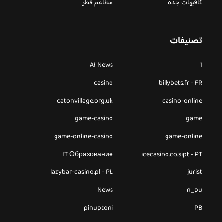
كافيهات جده
مطاعم قطر
تصنيفات
AI News
1
casino
billybets.fr - FR
catonvillage.org.uk
casino-online
game-casino
game
game-online-casino
game-online
IT Образование
icecasino.co.sipt - PT
lazybar-casino.pl - PL
jurist
News
n_pu
pinuptoni
PB