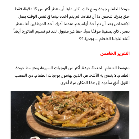
جودة الطعام جيدة. ومع ذلك ، كان علينا أن ننتظر أكثر من 15 دقيقة فقط
حتى يدرك شخص ما أن نظامنا لم يتم أخذه بينما في نفس الوقت يصل
الأشخاص بعد أن تم أخذ أوامرهم. عندما أدرك أحد الموظفين أننا ننتظر
بصبر ، كان يعطينا موقفًا سيئًا. حقا غير مقبول. لقد تم تسليم الفاتورة أيضاً
أثناء تناولنا الطعام ….. بجدية ؟؟
التقرير الخامس
متوسط ​​الطعام. الخدمة جيدة. أكثر من الوجبات السريعة ومتوسط ​​جودة
الطعام. لا ينصح به للأشخاص الذين يهتمون بوجبات الطعام. من الصعب
القول أنني سأعود إلى هذا المكان مرة أخرى.