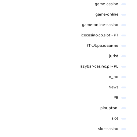
game-casino
game-online
game-online-casino
icecasino.co.sipt - PT
IT Образование
jurist
lazybar-casino.pl - PL
n_pu
News
PB
pinuptoni
slot
slot-casino