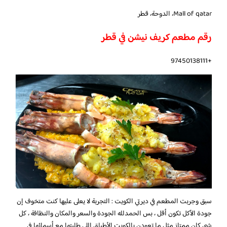
Mall of qatar، الدوحة، قطر
رقم مطعم كريف نيشن في قطر
+97450138111
سبق وجربت المطعم في ديرتي الكويت : التجربة لا يعلى عليها كنت متخوف إن
جودة الأكل تكون أقل ، بس الحمدلله الجودة والسعر والمكان والنظافة ، كل
شي كان ممتاز مثل ما تعودن بالكويت الأطباق اللي طلبتها مع أسمائها في