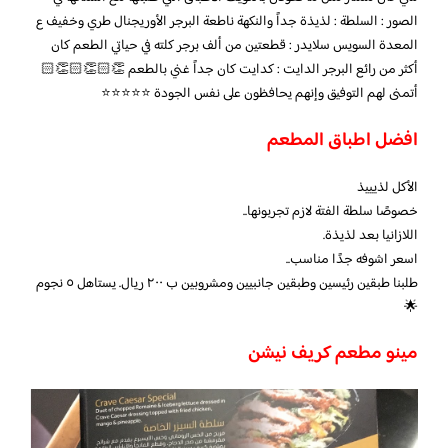
الصور : السلطة : لذيذة جداً والنكهة ناطعة البرجر الأوريجنال طري وخفيف ع
المعدة السويس سلايدر : قطعتين من ألف برجر كلته في حياتي الطعم كان
أكثر من رائع البرجر الدايت : كدايت كان جداً غني بالطعم 👏🏻👏🏻👏🏻
أتمنى لهم التوفيق وإنهم يحافظون على نفس الجودة ⭐️⭐️⭐️⭐️⭐️
افضل اطباق المطعم
الأكل لذيييذ
خصوصًا سلطة الفتة لازم تجربونها..
اللازانيا بعد لذيذة.
اسعر اشوفه جدًا مناسب..
طلبنا طبقين رئيسين وطبقين جانبيين ومشروبين ب ٢٠٠ ريال. يستاهل ٥ نجوم
🌟
مينو مطعم كريف نيشن