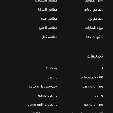
منيو المطاعم
مطاعم السعودية
مطاعم الرياض
مطاعم الشرقية
مطاعم دبي
مطاعم جدة
زووم الامارات
مطاعم الخليج
كافيهات جده
مطاعم قطر
تصنيفات
AI News
1
casino
billybets.fr - FR
catonvillage.org.uk
casino-online
game-casino
game
game-online-casino
game-online