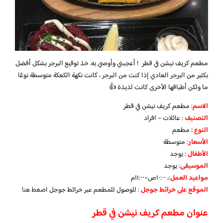
مطعم كريف نيشن في قطر ! أعجبني وأوصي به. خذ توقيع البرجر بشكل أفضل
بكثير من البرجر العادي إذا كنت من البرجر ، كانت نكهة الكعكة متوسطة نوعًا
ما ولكن أطباقها الأخرى كانت لذيذة 👍
الاسم
: مطعم كريف نيشن في قطر
التصنيف
: عائلات – افراد
النوع :
مطعم
الأسعار
:
متوسطة
الأطفال
:
يوجد
الموسيقى
:
يوجد
مواعيد العمل
:، ١٠:٠٠ص–١١:٠٠م
الموقع على خرائط جوجل
: للوصول للمطعم عبر خرائط جوجل
اضغط هنا
عنوان مطعم كريف نيشن في قطر