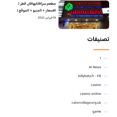
مطعم سرافانابهافان قطر (
الاسعار + المنيو + الموقع )
19 فبراير، 2022
تصنيفات
1
AI News
billybets.fr - FR
casino
casino-online
catonvillage.org.uk
game