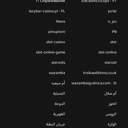
IT Образование
icecasino.co.sipt - PT
lazybar-casino.pl - PL
jurist
News
n_pu
pinuptoni
PB
slot-casino
slot
slot-online-game
slot-online
steroids
steroid
wazamba
troikaeditions.co.uk
wazambaigralnica.com - SI
أم سيعيد
أم صلال
الجميلية
الخور
الدوحة
الرويس
الغويرية
الوكرة
جريان البطنة