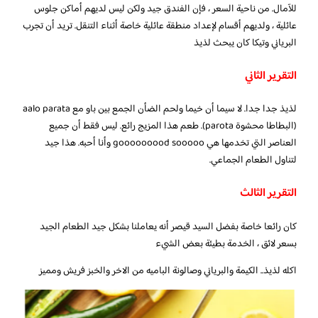
للآمال. من ناحية السعر ، فإن الفندق جيد ولكن ليس لديهم أماكن جلوس
عائلية ، ولديهم أقسام لإعداد منطقة عائلية خاصة أثناء التنقل. تريد أن تجرب
البرياني وتيكا كان يبحث لذيذ
التقرير الثاني
لذيذ جدا جدا. لا سيما أن خيما ولحم الضأن الجمع بين باو مع aalo parata
(البطاطا محشوة parota). طعم هذا المزيج رائع. ليس فقط أن جميع
العناصر التي تخدمها هي gooooooood sooooo وأنا أحبه. هذا جيد
لتناول الطعام الجماعي.
التقرير الثالث
كان رائعا خاصة بفضل السيد قيصر أنه يعاملنا بشكل جيد الطعام الجيد
بسعر لائق ، الخدمة بطيئة بعض الشيء
اكله لذيذ.. الكيمة والبرياني وصالونة الباميه من الاخر والخبز فريش ومميز