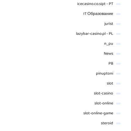
icecasino.co.sipt - PT
IT Образование
jurist
lazybar-casino.pl - PL
n_pu
News
PB
pinuptoni
slot
slot-casino
slot-online
slot-online-game
steroid