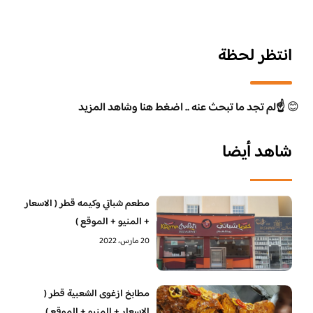
انتظر لحظة
😊
☝️لم تجد ما تبحث عنه .. اضغط هنا وشاهد المزيد
شاهد أيضا
مطعم شباتي وكيمه قطر ( الاسعار
+ المنيو + الموقع )
20 مارس، 2022
مطابخ ازغوى الشعبية قطر (
الاسعار + المنيو + الموقع )