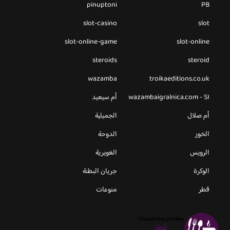
pinuptoni
PB
slot-casino
slot
slot-online-game
slot-online
steroids
steroid
wazamba
troikaeditions.co.uk
wazambaigralnica.com - SI
أم سيعيد
أم صلال
الجميلية
الخور
الدوحة
الرويس
الغويرية
الوكرة
جريان البطنة
قطر
منوعات