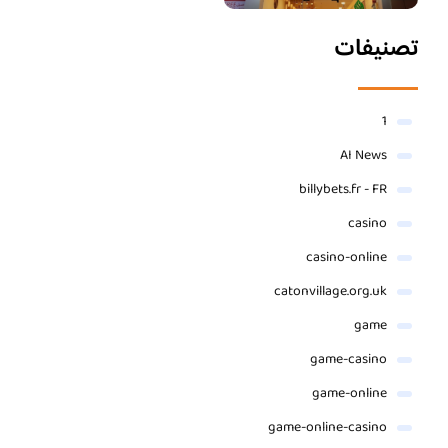
تصنيفات
1
AI News
billybets.fr - FR
casino
casino-online
catonvillage.org.uk
game
game-casino
game-online
game-online-casino