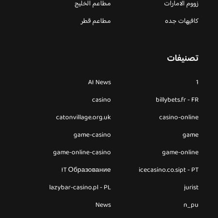
زووم الامارات
مطاعم الخليج
كافيهات جده
مطاعم قطر
تصنيفات
AI News
1
casino
billybets.fr - FR
catonvillage.org.uk
casino-online
game-casino
game
game-online-casino
game-online
IT Образование
icecasino.co.sipt - PT
lazybar-casino.pl - PL
jurist
News
n_pu