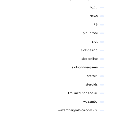
n_pu
News
PB
pinuptoni
slot
slot-casino
slot-online
slot-online-game
steroid
steroids
troikaeditions.co.uk
wazamba
wazambaigralnica.com - SI