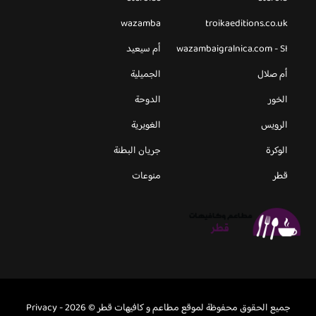
wazamba
troikaeditions.co.uk
wazambaigralnica.com - SI
أم سيعيد
أم صلال
الجميلية
الخور
الدوحة
الرويس
الغويرية
الوكرة
جريان البطنة
قطر
منوعات
جميع الحقوق محفوظة لموقع مطاعم و كافيهات قطر © 2026 -
Privacy