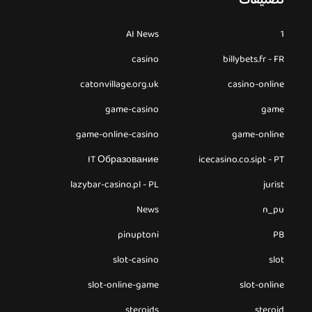
تصنيفات
AI News
1
casino
billybets.fr - FR
catonvillage.org.uk
casino-online
game-casino
game
game-online-casino
game-online
IT Образование
icecasino.co.sipt - PT
lazybar-casino.pl - PL
jurist
News
n_pu
pinuptoni
PB
slot-casino
slot
slot-online-game
slot-online
steroids
steroid