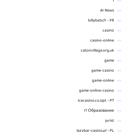
1
AI News
billybets.fr - FR
casino
casino-online
catonvillage.org.uk
game
game-casino
game-online
game-online-casino
icecasino.co.sipt - PT
IT Образование
jurist
lazybar-casino.pl - PL