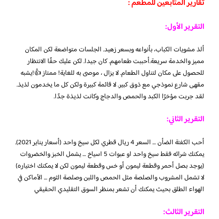
تقارير المتابعين للمطعم :
التقرير الأول:
ألذ مشويات الكباب، بأنواعه وبسعر زهيد. الجلسات متواضعة لكن المكان
مميز والخدمة سريعة.أحببت طعامهم. كان جيدا. لكن عليك حقًا الانتظار
للحصول على مكان لتناول الطعام. لا يزال ، موصى به للغاية! ممتاز 👍!يشبه
مقهى شارع نموذجي مع ذوق كبير. لا قائمة كبيرة ولكن كل ما يخدمون لذيذ.
لقد جربت مؤخرًا الكبد والحمص والدجاج وكانت لذيذة جدًا.
التقرير الثاني:
أحب الكفتة الضأن … السعر 4 ريال قطري لكل سيخ واحد (أسعار يناير 2021).
يمكنك شرائه فقط سيخ واحد او عبوات 5 اسياخ … يشمل الخبز والخضروات
(يوجد بصل أحمر وقطعة ليمون أو خس وقطعة ليمون لكن لا يمكنك اختياره)
لا تشمل المشروب والصلصة مثل الحمص واللبن وصلصة الثوم … الأماكن في
الهواء الطلق بحيث يمكنك أن تشعر بمنظر السوق التقليدي الحقيقي
التقرير الثالث: