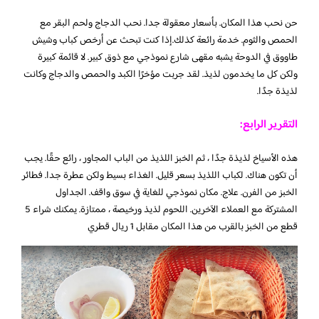
حن نحب هذا المكان. بأسعار معقولة جدا. نحب الدجاج ولحم البقر مع
الحمص والثوم. خدمة رائعة كذلك.إذا كنت تبحث عن أرخص كباب وشيش
طاووق في الدوحة يشبه مقهى شارع نموذجي مع ذوق كبير. لا قائمة كبيرة
ولكن كل ما يخدمون لذيذ. لقد جربت مؤخرًا الكبد والحمص والدجاج وكانت
لذيذة جدًا.
التقرير الرابع:
هذه الأسياخ لذيذة جدًا ، ثم الخبز اللذيذ من الباب المجاور ، رائع حقًا. يجب
أن تكون هناك. لكباب اللذيذ بسعر قليل. الغذاء بسيط ولكن عطرة جدا. فطائر
الخبز من الفرن. علاج. مكان نموذجي للغاية في سوق واقف. الجداول
المشتركة مع العملاء الآخرين. اللحوم لذيذ ورخيصة ، ممتازة. يمكنك شراء 5
قطع من الخبز بالقرب من هذا المكان مقابل 1 ريال قطري