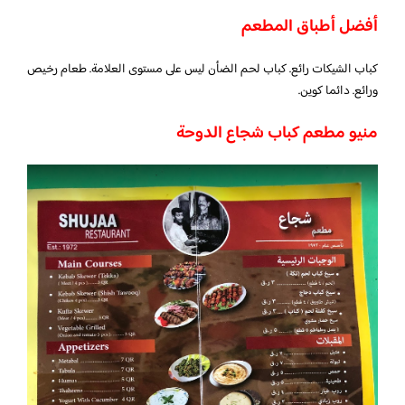
أفضل أطباق المطعم
كباب الشيكات رائع. كباب لحم الضأن ليس على مستوى العلامة. طعام رخيص
ورائع. دائما كوين.
منيو مطعم كباب شجاع الدوحة