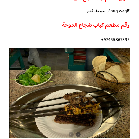
Souq Waqif, الدوحة، قطر
رقم مطعم كباب شجاع الدوحة
97455867895+