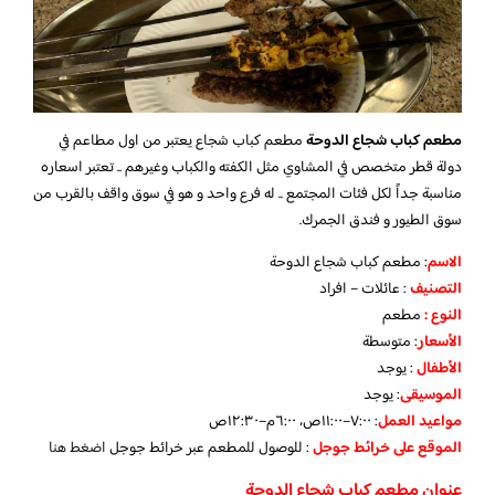
مطعم كباب شجاع الدوحة
مطعم كباب شجاع يعتبر من اول مطاعم في
دولة قطر متخصص في المشاوي مثل الكفته والكباب وغيرهم .. تعتبر اسعاره
مناسبة جداً لكل فئات المجتمع .. له فرع واحد و هو في سوق واقف بالقرب من
سوق الطيور و فندق الجمرك.
الاسم
: مطعم كباب شجاع الدوحة
التصنيف
: عائلات – افراد
النوع :
مطعم
الأسعار
:
متوسطة
الأطفال
:
يوجد
الموسيقى
:
يوجد
مواعيد العمل
: ٧:٠٠–١١:٠٠ص، ٦:٠٠م–١٢:٣٠ص
الموقع على خرائط جوجل
: للوصول للمطعم عبر خرائط جوجل
اضغط هنا
عنوان مطعم كباب شجاع الدوحة