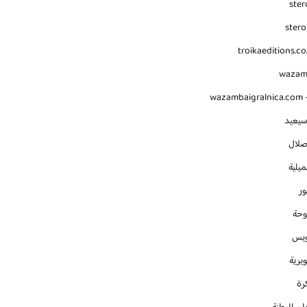
ster
stero
troikaeditions.co
waza
wazambaigralnica.com -
سيعيد
صلال
يلية
ور
وحة
ويس
يرية
رة