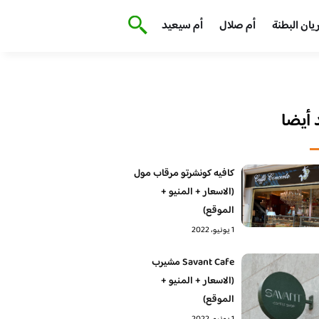
يان البطنة
أم صلال
أم سيعيد
أيضا
كافيه كونشرتو مرقاب مول
(الاسعار + المنيو +
الموقع)
1 يونيو، 2022
Savant Cafe مشيرب
(الاسعار + المنيو +
الموقع)