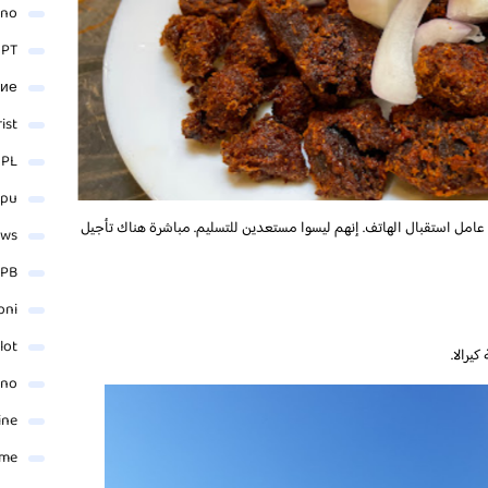
ino
 PT
ние
rist
 PL
_pu
امل استقبال الهاتف. إنهم ليسوا مستعدين للتسليم. مباشرة هناك تأجيل
ews
PB
oni
lot
يرالا.
ino
ine
ame