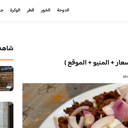
الدوحة
الخور
قطر
الوكرة
جر
شاهد 
سعار + المنيو + الموقع )
eb