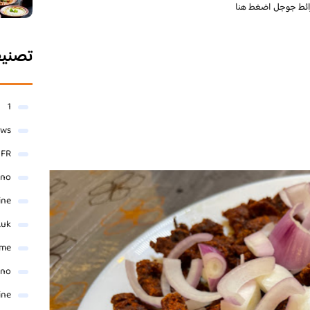
رائط جوجل
اضغط هنا
تصني
1
ews
- FR
ino
ine
.uk
me
ino
ine