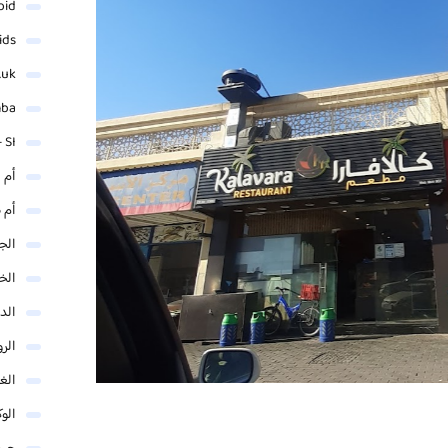
oid
ids
.uk
mba
 SI
أم 
أم 
الجم
الخ
الد
الر
الغو
الوك