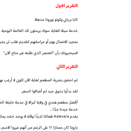
التقرير الاول
كابا برياني وكوتو بوروتا مذهلة
خدمة سيئة للغاية. سوف يرسلون لك القائمة اليومية عبر hatsApp
بمجرد الاتصال بهم أو مراسلتهم لتقديم طلب لن يجيبوا.
فسيخبرونك بأن “العنصر الذي طلبته غير متاح الآن”
التقرير الثاني
لم احضى بتجربة المطعم لغاية الآن لكوني لا أرغب به
لقد بدأوا بذوق جيد ثم أضافوا السعر.
أفضل مطعم هندي في ولاية كيرالا في مدينة خليفة الجن
خدمة جيدة جدًا ..
يقدم Kalavara طعامًا لذيذًا ولأنه لا يوجد حشد يمكنك تناول الطعام بأمان أيضًا دون أي خوف من COVID-19. أوصي بزيارة.
باروتا كان ممتازا !!! على الرغم من أنهم غيروا الاسم ، 