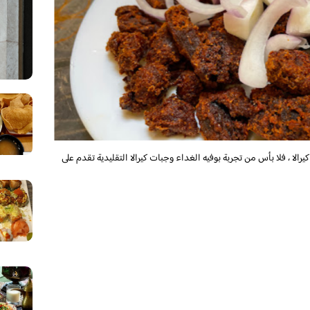
الا ، فلا بأس من تجربة بوفيه الغداء وجبات كيرالا التقليدية تقدم على