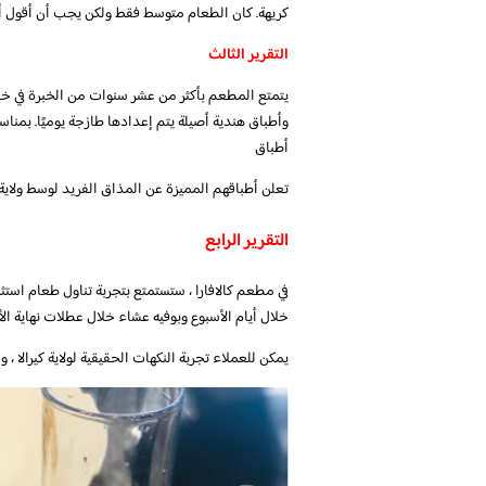
كريهة. كان الطعام متوسط ​​فقط ولكن يجب أن أقول أن parotta كان ممتا
التقرير الثالث
يتمتع المطعم بأكثر من عشر سنوات من الخبرة في خد
وأطباق هندية أصيلة يتم إعدادها طازجة يوميًا. بمن
أطباق
تعلن أطباقهم المميزة عن المذاق الفريد لوسط ولاية ك
التقرير الرابع
في مطعم كالافارا ، ستستمتع بتجربة تناول طعام استث
خلال أيام الأسبوع وبوفيه عشاء خلال عطلات نهاية ال
يمكن للعملاء تجربة النكهات الحقيقية لولاية كيرالا ، 