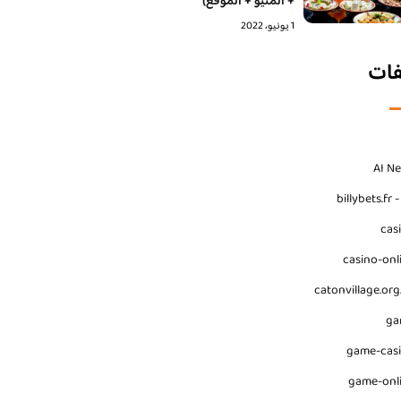
+ المنيو + الموقع)
1 يونيو، 2022
فات
AI N
billybets.fr 
cas
casino-onl
catonvillage.org
ga
game-cas
game-onl