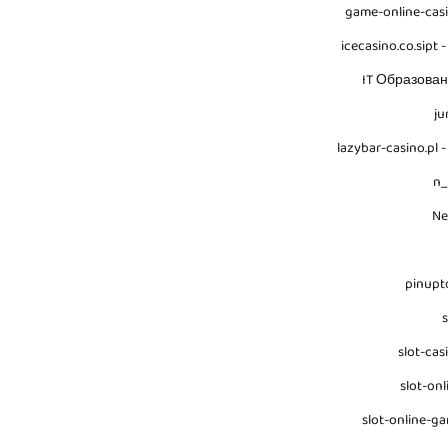
game-online-cas
icecasino.co.sipt -
IT Образова
ju
lazybar-casino.pl -
n
N
pinupt
s
slot-cas
slot-onl
slot-online-g