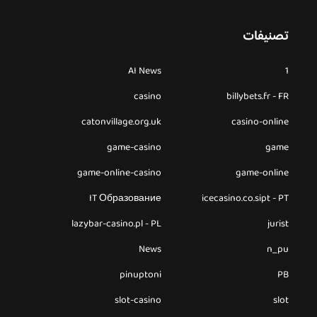
تصنيفات
AI News
1
casino
billybets.fr - FR
catonvillage.org.uk
casino-online
game-casino
game
game-online-casino
game-online
IT Образование
icecasino.co.sipt - PT
lazybar-casino.pl - PL
jurist
News
n_pu
pinuptoni
PB
slot-casino
slot