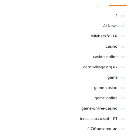
1
AI News
billybets.fr - FR
casino
casino-online
catonvillage.org.uk
game
game-casino
game-online
game-online-casino
icecasino.co.sipt - PT
IT Образование