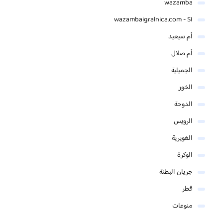
wazamba
wazambaigralnica.com - SI
أم سيعيد
أم صلال
الجميلية
الخور
الدوحة
الرويس
الغويرية
الوكرة
جريان البطنة
قطر
منوعات