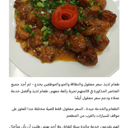
طعام لذيذ. سعر معقول والنظافة والجو والموظفين. يخدع – لم أجد جميع
العناصر المذكورة في قائمتهم تجربة رائعة معهم ، طعام لذيذ وأفضل خدمة
عملاء ودعم سعر معقول أيضًا
الطعام والخدمة جيدة ، السعر معقول. فقط قضية مختلفة جدا للعثور على
موقف للسيارات بالقرب من المطعم
إنهم يقدمون خدمة مائدة سيئة للغاية ، ولا أحد يهتم ، طلبت أن يأتي متأخرًا ،