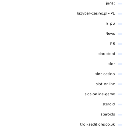
jurist
lazybar-casino.pl - PL
n_pu
News
PB
pinuptoni
slot
slot-casino
slot-online
slot-online-game
steroid
steroids
troikaeditions.co.uk